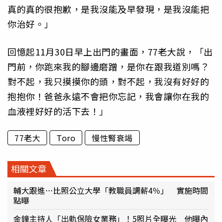
真的真的很抱歉，是我沒能及早發現，是我沒能把
你治好。」
回憶起11月30日早上出門的畫面，77老大說，「出
門前，你跑來我的腳邊磨蹭，是你在跟我道別嗎？
對不起，我只摸摸你的頭，對不起，我沒有好好的
抱抱你！爸爸永遠不會把你忘記，我會讓你在我的
血液裡好好的活下去！」
77老大
Toro
慢性腎衰竭
相關文章
輔大跟進…比照公立大學「教職員調薪4％」 實施時間
點曝
金鐘主持人「出軌保險女業務」！5照片全曝光 他曝內