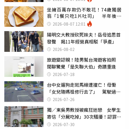
坐擁百萬存款仍不敢花！74歲獨居
翁「1餐只吃1片吐司」 半年後暴
瘦嚇壞女兒
2026-08-07 12:01
陽明交大教授砍死妹夫！岳母追思首
發聲 揭11年經營真相駁「爭產」
2026-08-02
旅遊變認親！陸男幫台灣遊客拍照
閒聊驚覺「是失聯大伯」奇蹟重逢
2026-07-18
台中女遛狗走斑馬線遭撞亡！母慟
「女兒隨媽祖修行去了」 駕駛過失
致死判9月
2026-07-26
獨／東吳男教授被瘋狂迷戀 女學生
寄信「分屍吃掉」30次騷擾！認罪免
關
2026-07-30