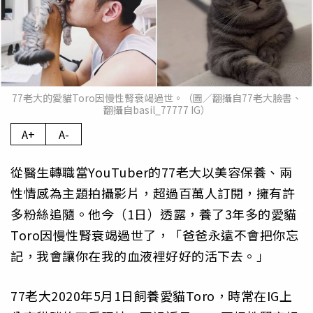
77老大的愛貓Toro因慢性腎衰竭過世。（圖／翻攝自77老大臉書、
翻攝自basil_77777 IG）
A+
A-
從醫生轉職當YouTuber的77老大以美容保養、兩
性情感為主題拍攝影片，超過百萬人訂閱，擁有許
多粉絲追隨。他今（1日）透露，養了3年多的愛貓
Toro因慢性腎衰竭過世了，「爸爸永遠不會把你忘
記，我會讓你在我的血液裡好好的活下去。」
77老大2020年5月1日飼養愛貓Toro，時常在IG上