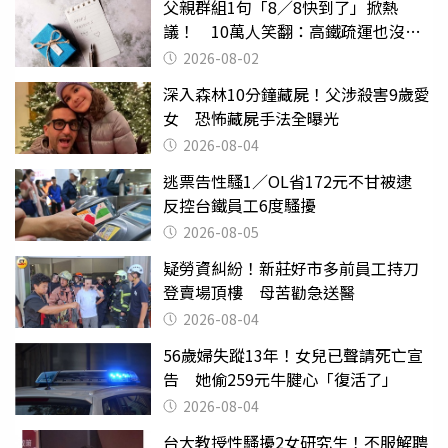
父親群組1句「8／8快到了」掀熱
議！ 10萬人笑翻：高鐵疏運也沒列
父親節
2026-08-02
深入森林10分鐘藏屍！父涉殺害9歲愛
女 恐怖藏屍手法全曝光
2026-08-04
逃票告性騷1／OL省172元不甘被逮
反控台鐵員工6度騷擾
2026-08-05
疑勞資糾紛！新莊好市多前員工持刀
登賣場頂樓 母苦勸急送醫
2026-08-04
56歲婦失蹤13年！女兒已聲請死亡宣
告 她偷259元牛腱心「復活了」
2026-08-04
台大教授性騷擾2女研究生！不服解聘