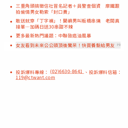
三重角頭搞徵信社冒名記者＋員警查個資 摩鐵跟
拍偷情男女勒索「封口費」
敢送就穿「丁字褲」！蘭嶼男叫板橋串燒 老闆真
接單…加碼日送30串甜不辣
更多最新熱門議題：中聯致癌油風暴
女友看到未來公公頭頂後驚呆！快買養髮給男友
PR
(02)6630-8641
投訴爆料專線：
、投訴爆料信箱：
119@ctwant.com