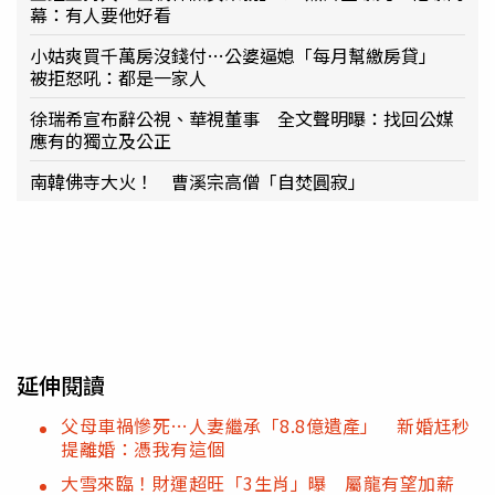
幕：有人要他好看
小姑爽買千萬房沒錢付…公婆逼媳「每月幫繳房貸」
被拒怒吼：都是一家人
徐瑞希宣布辭公視、華視董事 全文聲明曝：找回公媒
應有的獨立及公正
南韓佛寺大火！ 曹溪宗高僧「自焚圓寂」
延伸閱讀
父母車禍慘死…人妻繼承「8.8億遺產」 新婚尪秒
提離婚：憑我有這個
大雪來臨！財運超旺「3生肖」曝 屬龍有望加薪