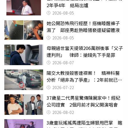
2年爭4年 結局出爐
2026-08-05
她公開恐怖飛行經歷！搭機睡醒褲子
濕了 鄰座男趁熟睡猥褻還疑留體液
2026-08-05
母親過世當天提領206萬辦後事「父子
遭判刑」 律師：搶錢先下手是罪
2026-08-07
陽交大教授殺害連襟案！ 精神科醫
分析「絕非為了爭產」：2年前就已言
行詭異
2026-07-22
37歲星二代男星驚傳陳屍家中！經紀
公司證實 2個月前才與父開演唱會
2026-08-02
3歲童玩搖搖馬遭陌生婦狠甩巴掌 瞎