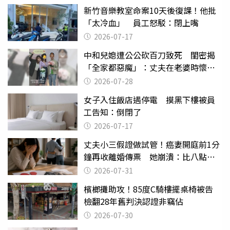
新竹音樂教室命案10天後復課！他批
「太冷血」 員工怒駁：閉上嘴
2026-07-17
中和兒媳遭公公砍百刀致死 閨密揭
「全家都惡魔」：丈夫在老婆時懷孕
摔東西
2026-07-28
女子入住飯店遇停電 摸黑下樓被員
工告知：倒閉了
2026-07-17
丈夫小三假證做試管！癌妻開庭前1分
鐘再收離婚傳票 她崩潰：比八點檔
還扯
2026-07-31
檳榔攤助攻！85度C騎樓擺桌椅被告
檢翻28年舊判決認證非竊佔
2026-07-30