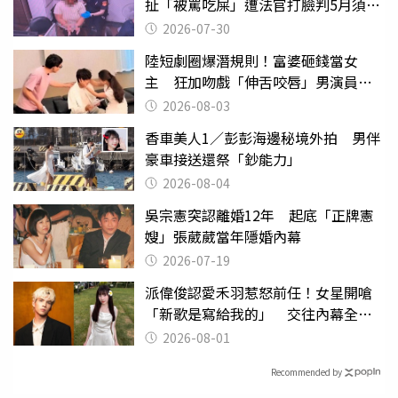
扯「被罵吃屎」遭法官打臉判5月須入
監
2026-07-30
陸短劇圈爆潛規則！富婆砸錢當女
主 狂加吻戲「伸舌咬唇」男演員崩
潰
2026-08-03
香車美人1／彭彭海邊秘境外拍 男伴
豪車接送還祭「鈔能力」
2026-08-04
吳宗憲突認離婚12年 起底「正牌憲
嫂」張葳葳當年隱婚內幕
2026-07-19
派偉俊認愛禾羽惹怒前任！女星開嗆
「新歌是寫給我的」 交往內幕全說
了
2026-08-01
Recommended by