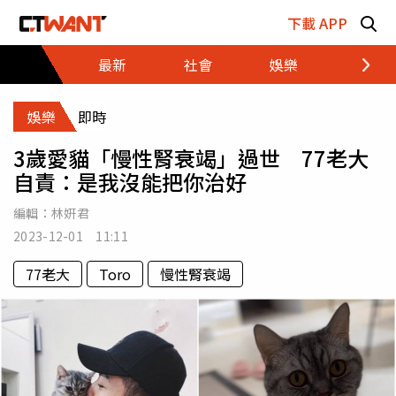
跳至主要內容區塊
下載 APP
最新
社會
娛樂
財經
娛樂
即時
3歲愛貓「慢性腎衰竭」過世 77老大
自責：是我沒能把你治好
編輯：
林姸君
2023-12-01 11:11
77老大
Toro
慢性腎衰竭