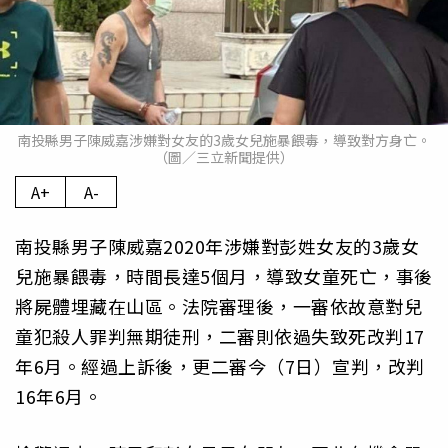
南投縣男子陳威嘉涉嫌對女友的3歲女兒施暴餵毒，導致對方身亡。
（圖／三立新聞提供）
A+
A-
南投縣男子陳威嘉2020年涉嫌對彭姓女友的3歲女
兒施暴餵毒，時間長達5個月，導致女童死亡，事後
將屍體埋藏在山區。法院審理後，一審依故意對兒
童犯殺人罪判無期徒刑，二審則依過失致死改判17
年6月。經過上訴後，更二審今（7日）宣判，改判
16年6月。