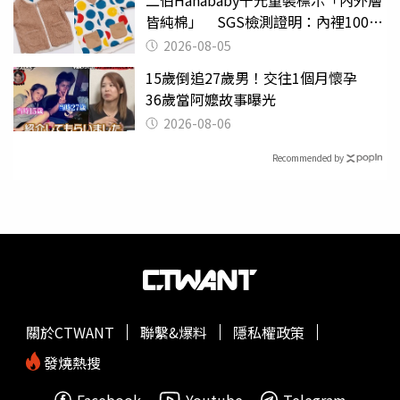
二伯Hahababy千元童裝標示「內外層
皆純棉」 SGS檢測證明：內裡100%
聚酯纖維
2026-08-05
15歲倒追27歲男！交往1個月懷孕
36歲當阿嬤故事曝光
2026-08-06
Recommended by
關於CTWANT
聯繫&爆料
隱私權政策
發燒熱搜
Facebook
Youtube
Telegram