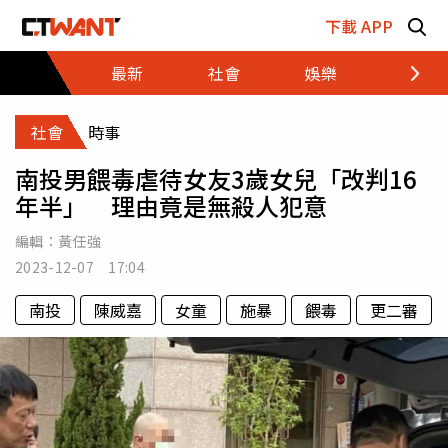
跳至主要內容區塊
下載 APP
最新
社會
娛樂
財經
社會
時事
南投男餵毒虐待女友3歲女兒「改判16
年半」 理由竟是無殺人犯意
編輯：
黃任強
2023-12-07 17:04
南投
陳威嘉
女童
施暴
餵毒
更二審