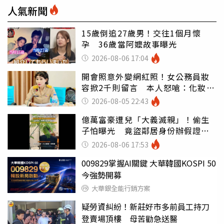
人氣新聞
15歲倒追27歲男！交往1個月懷
孕 36歲當阿嬤故事曝光
2026-08-06 17:04
開會照意外變網紅照！女公務員妝
容掀2千則留言 本人怒嗆：化妝有
錯嗎
2026-08-05 22:43
億萬富豪遭兒「大義滅親」！偷生
子怕曝光 竟盜鄰居身份辦假證落
戶
2026-08-06 17:53
009829掌握AI關鍵 大華韓國KOSPI 50
今強勢開募
大華銀全能行銷方案
疑勞資糾紛！新莊好市多前員工持刀
登賣場頂樓 母苦勸急送醫