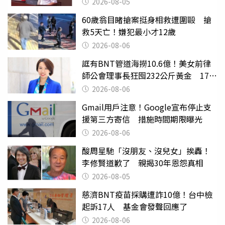
2026-08-05
60歲翁目睹搶案挺身相救遭圍毆 搶
救5天亡！嫌犯最小才12歲
2026-08-06
誆有BNT管道海撈10.6億！美女前律
師公會理事長狂囤232公斤黃金 17人
遭起訴
2026-08-06
Gmail用戶注意！Google宣布停止支
援第三方寄信 措施時間期限曝光
2026-08-06
酸周星馳「沒朋友、沒兒女」挨轟！
李修賢道歉了 親揭30年恩怨真相
2026-08-05
慈濟BNT疫苗採購遭詐10億！台中檢
起訴17人 基金會發聲回應了
2026-08-06