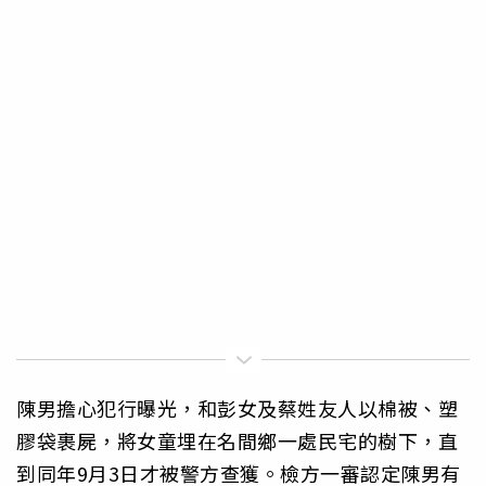
陳男擔心犯行曝光，和彭女及蔡姓友人以棉被、塑
膠袋裹屍，將女童埋在名間鄉一處民宅的樹下，直
到同年9月3日才被警方查獲。檢方一審認定陳男有