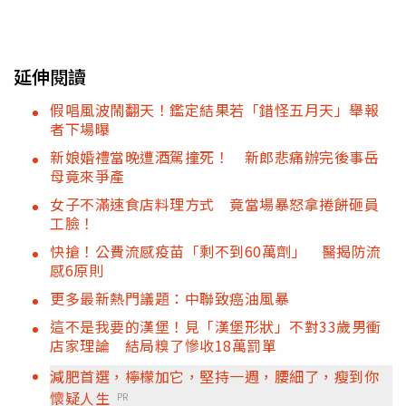
延伸閱讀
假唱風波鬧翻天！鑑定結果若「錯怪五月天」舉報
者下場曝
新娘婚禮當晚遭酒駕撞死！ 新郎悲痛辦完後事岳
母竟來爭產
女子不滿速食店料理方式 竟當場暴怒拿捲餅砸員
工臉！
快搶！公費流感疫苗「剩不到60萬劑」 醫揭防流
感6原則
更多最新熱門議題：中聯致癌油風暴
這不是我要的漢堡！見「漢堡形狀」不對33歲男衝
店家理論 結局糗了慘收18萬罰單
減肥首選，檸檬加它，堅持一週，腰細了，瘦到你
懷疑人生
PR