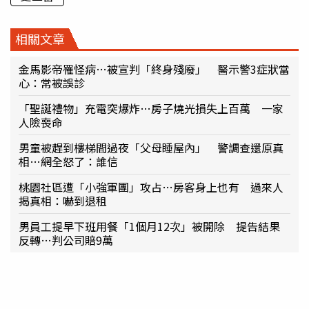
相關文章
金馬影帝罹怪病…被宣判「終身殘廢」 醫示警3症狀當
心：常被誤診
「聖誕禮物」充電突爆炸…房子燒光損失上百萬 一家
人險喪命
男童被趕到樓梯間過夜「父母睡屋內」 警調查還原真
相…網全怒了：誰信
桃園社區遭「小強軍團」攻占…房客身上也有 過來人
揭真相：嚇到退租
男員工提早下班用餐「1個月12次」被開除 提告結果
反轉…判公司賠9萬