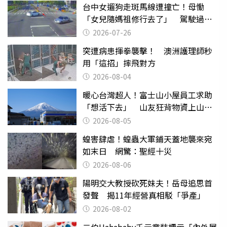
台中女遛狗走斑馬線遭撞亡！母慟
「女兒隨媽祖修行去了」 駕駛過失
致死判9月
2026-07-26
突遭病患揮拳襲擊！ 澳洲護理師秒
用「這招」摔飛對方
2026-08-04
暖心台灣超人！富士山小屋員工求助
「想活下去」 山友狂背物資上山：
台灣真的是寶島
2026-08-05
蝗害肆虐！蝗蟲大軍鋪天蓋地襲來宛
如末日 網驚：聖經十災
2026-08-06
陽明交大教授砍死妹夫！岳母追思首
發聲 揭11年經營真相駁「爭產」
2026-08-02