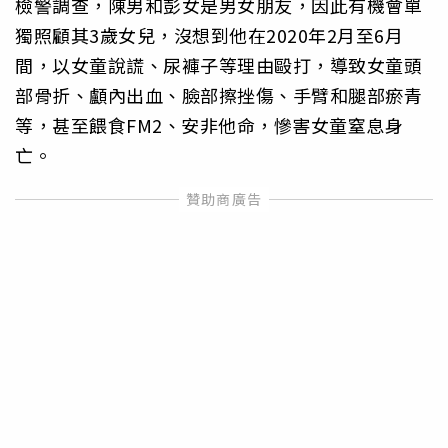
檢警調查，陳男和彭女是男女朋友，因此有機會單
獨照顧其3歲女兒，沒想到他在2020年2月至6月
間，以女童說謊、尿褲子等理由毆打，導致女童頭
部骨折、顱內出血、臉部擦挫傷、手臂和腿部瘀青
等，甚至餵食FM2、安非他命，慘害女童窒息身
亡。