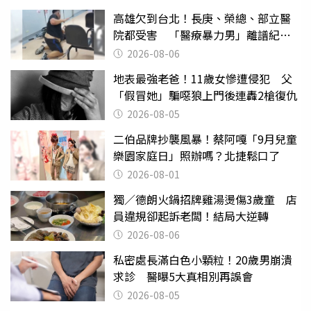
高雄欠到台北！長庚、榮總、部立醫
院都受害 「醫療暴力男」離譜紀錄
曝光
2026-08-06
地表最強老爸！11歲女慘遭侵犯 父
「假冒她」騙噁狼上門後連轟2槍復仇
2026-08-05
二伯品牌抄襲風暴！蔡阿嘎「9月兒童
樂園家庭日」照辦嗎？北捷鬆口了
2026-08-01
獨／德朗火鍋招牌雞湯燙傷3歲童 店
員違規卻起訴老闆！結局大逆轉
2026-08-06
私密處長滿白色小顆粒！20歲男崩潰
求診 醫曝5大真相別再誤會
2026-08-05