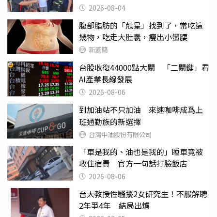
2026-08-04
腹部脂肪的「剋星」找到了，常吃這
幾物，吃走大肚囊，瘦出小蠻腰
新素簡
台股收復44000點大關 「二關鍵」看
AI產業長線發展
2026-08-06
到加油站不只加油 來速咖啡成爲上
班通勤族的新選擇
台灣中油股份有限公司
「車是我的、油也是我的」睡車竟被
收住宿費 官方一句話打臉飯店
2026-08-06
台大教授性騷擾2女研究生！不服解聘
2年爭4年 結局出爐