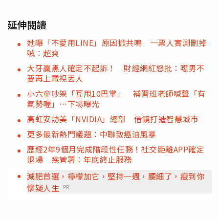
延伸閱讀
她曝「不愛用LINE」原因掀共鳴 一票人實測刪掉
喊：超爽
大牙贏黑人確定不起訴！ 財經網紅怒批：噁男不
要再上電視丟人
小六童吵架「互甩10巴掌」 補習班老師喊聲「有
氣勢喔」…下場曝光
高虹安訪美「NVIDIA」總部 借鏡打造智慧城市
更多最新熱門議題：中聯致癌油風暴
歷經2年9個月完成階段性任務！社交距離APP確定
退場 疾管署：年底終止服務
減肥首選，檸檬加它，堅持一週，腰細了，瘦到你
懷疑人生
PR