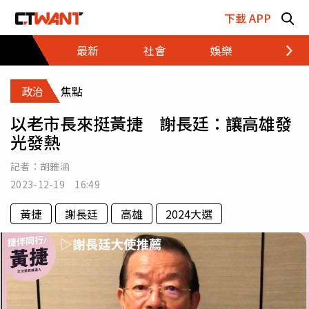
跳至主要內容區塊
下載 APP
最新
社會
娛樂
財經
政治
焦點
以老市長來挺黃捷 謝長廷：讓高雄發
光發熱
記者：
胡雅涵
2023-12-19 16:49
黃捷
謝長廷
高雄
2024大選