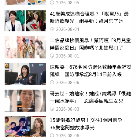
聚酯纖維
2026-08-05
41歲美成這樣合理嗎？「獸醫乃」最
新近照曝光 網暴動：歲月忘了她
2026-08-04
二伯品牌抄襲風暴！蔡阿嘎「9月兒童
樂園家庭日」照辦嗎？北捷鬆口了
2026-08-01
陳昭姿：676名國防退休教師年金補發
延誤 國防部承諾8月14日前入帳
2026-08-06
哥去世、嫂離家！她成7寶媽認「很難
一碗水端平」 忍痛委屈親生女兒
2026-08-03
15歲倒追27歲男！交往1個月懷孕
36歲當阿嬤故事曝光
2026-08-06