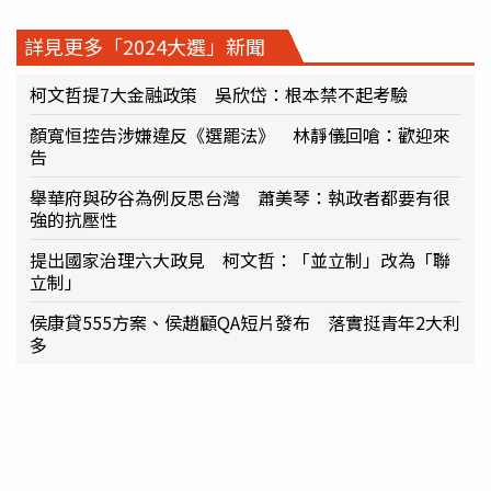
詳見更多「2024大選」新聞
柯文哲提7大金融政策 吳欣岱：根本禁不起考驗
顏寬恒控告涉嫌違反《選罷法》 林靜儀回嗆：歡迎來
告
舉華府與矽谷為例反思台灣 蕭美琴：執政者都要有很
強的抗壓性
提出國家治理六大政見 柯文哲：「並立制」改為「聯
立制」
侯康貸555方案、侯趙顧QA短片發布 落實挺青年2大利
多