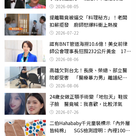
2026-08-05
提離職竟被逼交「料理秘方」！老闆
扣薪拒發 廚師怒爆料衝上熱搜
2026-07-22
誆有BNT管道海撈10.6億！美女前律
師公會理事長狂囤232公斤黃金 17人
遭起訴
2026-08-06
高雄欠到台北！長庚、榮總、部立醫
院都受害 「醫療暴力男」離譜紀錄
曝光
2026-08-06
24歲女做正顎手術變「地包天」鞋拔
子臉 醫竟喊：我喜歡，比較洋氣
2026-07-26
二伯Hahababy千元童裝標示「內外層
皆純棉」 SGS檢測證明：內裡100%