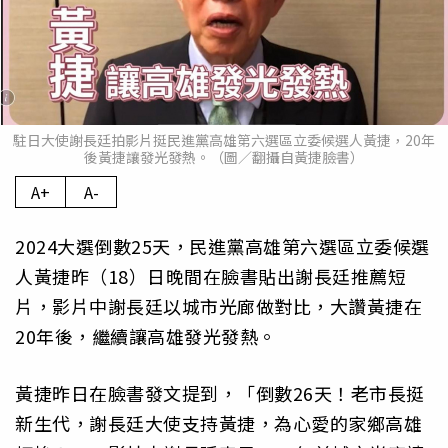
駐日大使謝長廷拍影片挺民進黨高雄第六選區立委候選人黃捷，20年
後黃捷讓發光發熱。（圖／翻攝自黃捷臉書）
A+
A-
2024大選倒數25天，民進黨高雄第六選區立委候選
人黃捷昨（18）日晚間在臉書貼出謝長廷推薦短
片，影片中謝長廷以城市光廊做對比，大讚黃捷在
20年後，繼續讓高雄發光發熱。
黃捷昨日在臉書發文提到，「倒數26天！老市長挺
新生代，謝長廷大使支持黃捷，為心愛的家鄉高雄