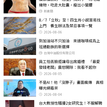
幾物，吃走大肚囊，瘦出小蠻腰
新素簡
8／7「立秋」至！四生肖小感冒易找
上門 養生辦法及禁忌事項一覽
2026-08-06
到加油站不只加油 來速咖啡成爲上
班通勤族的新選擇
台灣中油股份有限公司
員工怕丟臉拒讓母出席婚禮 「最愛
發錢老闆」震怒開除：我看不起你
2026-08-05
不是AI！他「沒脖子」畫面瘋傳 真相
曝光網看呆
2026-08-04
台大教授性騷擾2女研究生！不服解聘