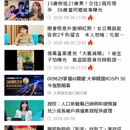
15歲倒追27歲男！交往1個月懷
孕 36歲當阿嬤故事曝光
2026-08-06 17:04
開會照意外變網紅照！女公務員妝
容掀2千則留言 本人怒嗆：化妝有
錯嗎
2026-08-05 22:43
億萬富豪遭兒「大義滅親」！偷生
子怕曝光 竟盜鄰居身份辦假證落
戶
2026-08-06 17:53
009829掌握AI關鍵 大華韓國KOSPI 50
今強勢開募
大華銀全能行銷方案
政院：人口新戰略已納明年總預算
兒少成長帳戶將循憲政程序處理
2026-08-06
腹部脂肪的「剋星」找到了，常吃這