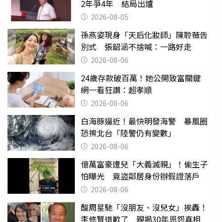
2年爭4年 結局出爐
2026-08-05
孫燕姿現身「天后化妝師」陳聆薇告
別式 張韶涵不捨喊：一路好走
2026-08-06
24歲存款破百萬！她公開致富關鍵
網一看狂讚：超孝順
2026-08-06
白海豚逼近！最快明發海警 暴風圈
恐擦北台「陸警仍有變數」
2026-08-06
億萬富豪遭兒「大義滅親」！偷生子
怕曝光 竟盜鄰居身份辦假證落戶
2026-08-06
酸周星馳「沒朋友、沒兒女」挨轟！
李修賢道歉了 親揭30年恩怨真相