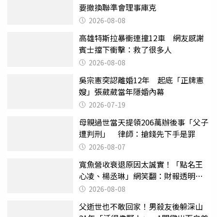
要撤換聯準會理事庫克
2026-08-08
高雄特斯拉暴衝連撞12車 網友感謝
賓士擋下衝擊：救了很多人
2026-08-08
吳宗憲突認離婚12年 起底「正牌憲
嫂」張葳葳當年隱婚內幕
2026-07-19
母親過世當天提領206萬辦後事「父子
遭判刑」 律師：搶錢先下手是罪
2026-08-07
寬魚營收衰退原因太誠實！「點名王
心凌、楊丞琳」網笑翻：財報透明度
滿分
2026-08-08
父逝世也不敢回家！男殺友後躲深山