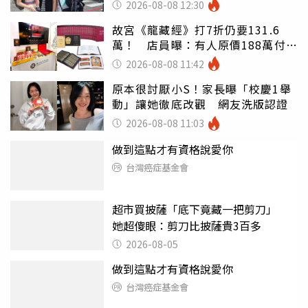
2026-08-08 12:30
故宮《龍藏經》打7折仍要131.6
萬！ 店員曝：有人原價188萬付現
購買
2026-08-08 11:42
原本很討厭小S！家長曝「校慶1舉
動」讓她徹底改觀 網友洗版認證
2026-08-08 11:03
做到這點才有資格說愛你
台灣癌症基金會
超市買披薩「底下竟藏一把剪刀」
她超傻眼：剪刀比披薩貴3百多
2026-08-05
做到這點才有資格說愛你
台灣癌症基金會