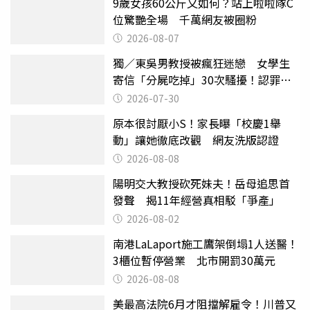
9歲女孩60公斤又如何？站上啦啦隊C
位驚艷全場 千萬網友被圈粉
2026-08-07
獨／東吳男教授被瘋狂迷戀 女學生
寄信「分屍吃掉」30次騷擾！認罪免
關
2026-07-30
原本很討厭小S！家長曝「校慶1舉
動」讓她徹底改觀 網友洗版認證
2026-08-08
陽明交大教授砍死妹夫！岳母追思首
發聲 揭11年經營真相駁「爭產」
2026-08-02
南港LaLaport施工鷹架倒塌1人送醫！
3櫃位暫停營業 北市開罰30萬元
2026-08-08
美最高法院6月才阻擋解雇令！川普又