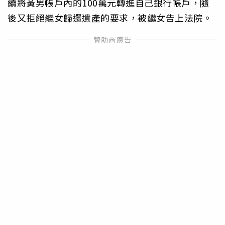
續將黃男帳戶內的100萬元轉進自己銀行帳戶，隨
後又拒絕繼女歸還遺產的要求，被繼女告上法院。