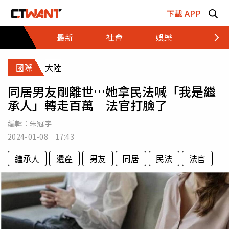
跳至主要內容區塊
下載 APP
最新
社會
娛樂
財經
國際
大陸
同居男友剛離世…她拿民法喊「我是繼
承人」轉走百萬 法官打臉了
編輯：
朱冠宇
2024-01-08 17:43
繼承人
遺產
男友
同居
民法
法官