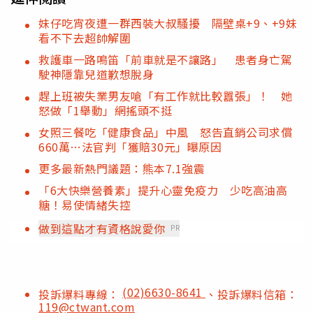
妹仔吃宵夜遭一群西裝大叔騷擾 隔壁桌+9、+9妹
看不下去超帥解圍
救護車一路鳴笛「前車就是不讓路」 患者身亡駕
駛神隱靠兒道歉想脫身
趕上班被失業男友嗆「有工作就比較囂張」！ 她
怒做「1舉動」網搖頭不挺
女照三餐吃「健康食品」中風 怒告直銷公司求償
660萬…法官判「獲賠30元」曝原因
更多最新熱門議題：熊本7.1強震
「6大快樂營養素」提升心靈免疫力 少吃高油高
糖！易使情緒失控
做到這點才有資格說愛你
PR
(02)6630-8641
投訴爆料專線：
、投訴爆料信箱：
119@ctwant.com