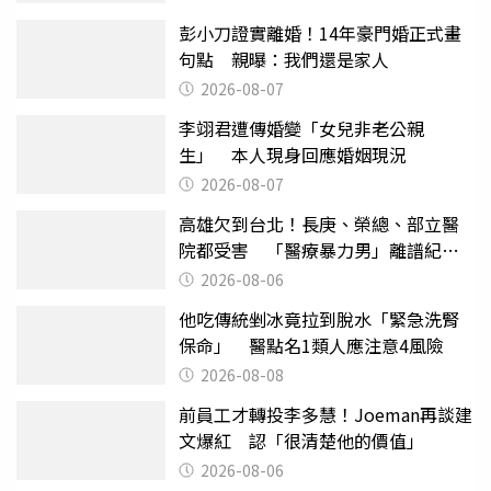
彭小刀證實離婚！14年豪門婚正式畫
句點 親曝：我們還是家人
2026-08-07
李翊君遭傳婚變「女兒非老公親
生」 本人現身回應婚姻現況
2026-08-07
高雄欠到台北！長庚、榮總、部立醫
院都受害 「醫療暴力男」離譜紀錄
曝光
2026-08-06
他吃傳統剉冰竟拉到脫水「緊急洗腎
保命」 醫點名1類人應注意4風險
2026-08-08
前員工才轉投李多慧！Joeman再談建
文爆紅 認「很清楚他的價值」
2026-08-06