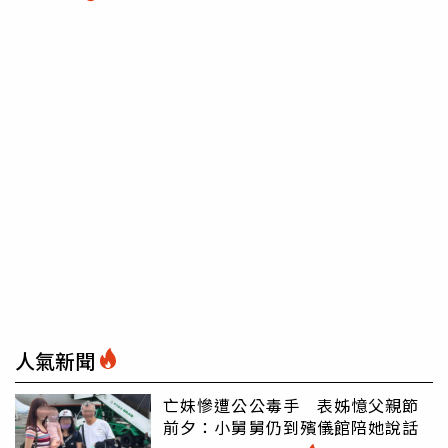
人氣新聞
亡妹慘遭公公毒手 表姊憶父親節
前夕：小舅舅仍到殯儀館陪她說話