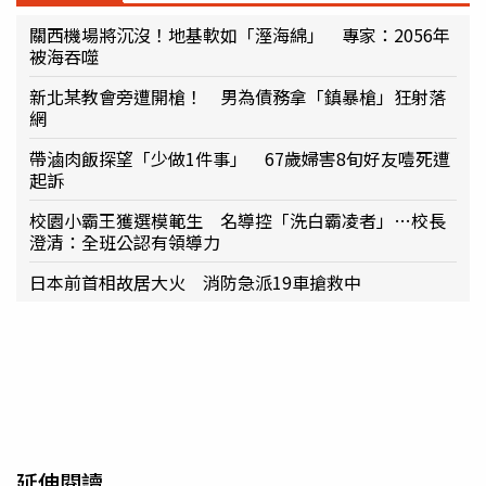
關西機場將沉沒！地基軟如「溼海綿」 專家：2056年
被海吞噬
新北某教會旁遭開槍！ 男為債務拿「鎮暴槍」狂射落
網
帶滷肉飯探望「少做1件事」 67歲婦害8旬好友噎死遭
起訴
校園小霸王獲選模範生 名導控「洗白霸凌者」…校長
澄清：全班公認有領導力
日本前首相故居大火 消防急派19車搶救中
延伸閱讀