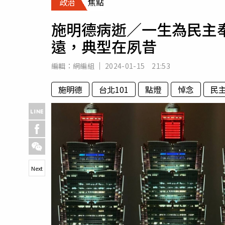
政治
焦點
人物
汽車
施明德病逝／一生為民主奉
專欄
遠，典型在夙昔
房產新勢力
編輯：
網編組
2024-01-15 21:53
施明德
台北101
點燈
悼念
民
Next