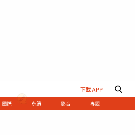
下載 APP
國際
永續
影音
專題