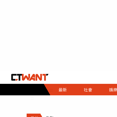
社會首頁
娛樂首頁
財經首頁
政
:::
最新
社會
娛
時事
即時
熱線
:::
直擊
大條
人物
調查
專題
３Ｃ