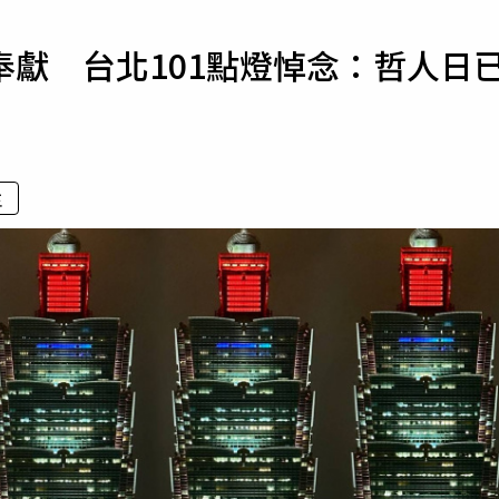
寵物
獻 台北101點燈悼念：哲人日
運勢
運動
梅酒
主