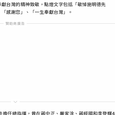
奉獻台灣的精神致敬，點燈文字包括「敬悼施明德先
、「感謝您」、「一生奉獻台灣」。
事件擔任總指揮，曾在蔣中正、嚴家淦、蔣經國和李登輝4