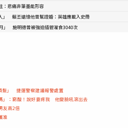
往：悲痛非筆墨能形容
人」 賴丕遠憶他曾幫證婚：英雄應載入史冊
月」 施明德曾被強迫插管灌食3040次
頭髮」 捷運警察建議報警處置
爸媽」：窮酸！說好要疼我 他變臉吼滾出去
男友高2倍
獲准