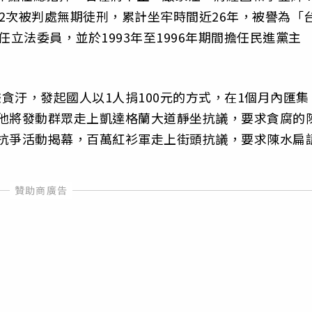
2次被判處無期徒刑，累計坐牢時間近26年，被譽為「
擔任立法委員，並於1993年至1996年期間擔任民進黨主
嫌貪汙，發起國人以1人捐100元的方式，在1個月內匯集
人，他將發動群眾走上凱達格蘭大道靜坐抗議，要求貪腐的
靜坐抗爭活動揭幕，百萬紅衫軍走上街頭抗議，要求陳水扁