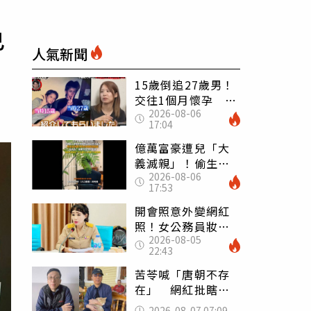
已
人氣新聞
15歲倒追27歲男！
交往1個月懷孕 36
2026-08-06
歲當阿嬤故事曝光
17:04
億萬富豪遭兒「大
義滅親」！偷生子
2026-08-06
怕曝光 竟盜鄰居
17:53
身份辦假證落戶
開會照意外變網紅
照！女公務員妝容
2026-08-05
掀2千則留言 本人
22:43
怒嗆：化妝有錯嗎
苦苓喊「唐朝不存
在」 網紅批瞎編
歷史：李白、杜甫
2026-08-07 07:09