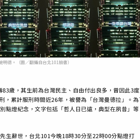
念施明德。（圖／翻攝自台北101臉書）
壽83歲，其生前為台灣民主、自由付出良多，曾因此3度
刑，累計服刑時間近26年，被譽為「台灣曼德拉」。為
特別點燈紀念，文字包括「哲人日已遠，典型在夙昔」等
生辭世，台北101今晚18時30分至22時00分點燈打