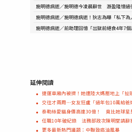
施明德病逝／施明德今凌晨辭世 游盈隆憶過
施明德病逝／施明德病逝！狄志為曝「私下為
施明德病逝／前助理回憶「出獄前絕食4年7個
延伸閱讀
捷運車廂內被擠！她遭陸大媽壓地上「扯
交往才兩周⋯女友狂盧「過年包10萬給
泰勒絲愛貓身價高達30億！ 竟比她球星
任職10年破紀錄 法務部政次陳明堂請辭
更多最新熱門議題：中聯致癌油風暴