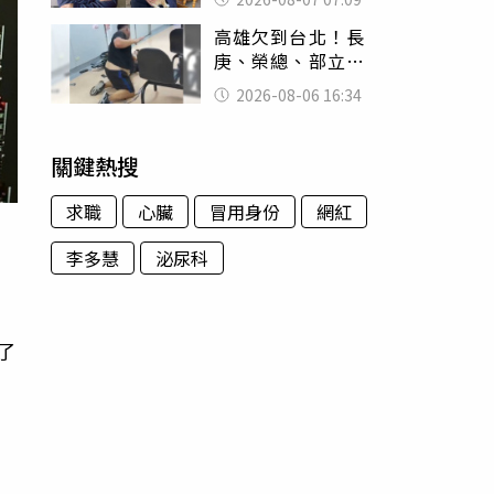
用鮮卑文寫詩？
高雄欠到台北！長
庚、榮總、部立醫
院都受害 「醫療
2026-08-06 16:34
暴力男」離譜紀錄
曝光
關鍵熱搜
求職
心臟
冒用身份
網紅
李多慧
泌尿科
了