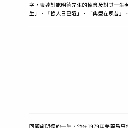
字，表達對施明德先生的悼念及對其一生
生」、「哲人日已遠」、「典型在夙昔」
回顧施明德的一生，他在1979年美麗島