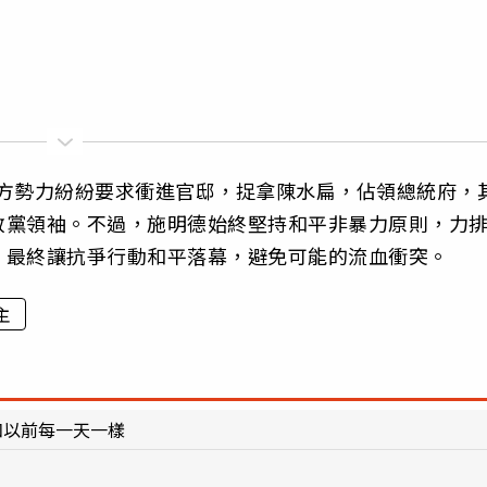
，各方勢力紛紛要求衝進官邸，捉拿陳水扁，佔領總統府，
政黨領袖。不過，施明德始終堅持和平非暴力原則，力
，最終讓抗爭行動和平落幕，避免可能的流血衝突。
主
和以前每一天一樣