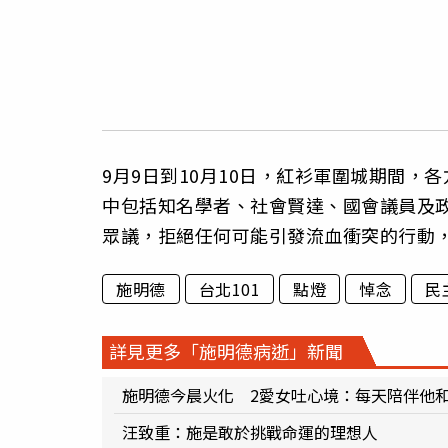
9月9日到10月10日，紅衫軍圍城期間
中包括知名學者、社會賢達、國會議員及
眾議，拒絕任何可能引發流血衝突的行動
施明德
台北101
點燈
悼念
民
詳見更多「施明德病逝」新聞
施明德今晨火化 2愛女吐心境：每天陪伴他
汪致重：施是敢於挑戰命運的理想人