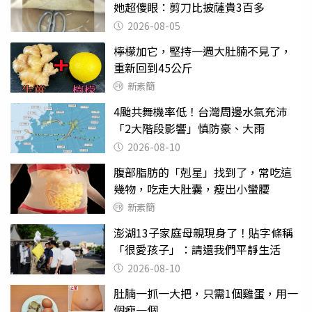
她超傻眼：剪刀比披薩貴3百多
2026-08-05
檸檬加它，堅持一週大肚腩不見了，
重新回到45公斤
新素簡
4颱共舞機率低！台灣周邊水氣充沛
「2大階段影響」慎防豪、大雨
2026-08-10
腹部脂肪的「剋星」找到了，常吃這
幾物，吃走大肚囊，瘦出小蠻腰
新素簡
澎湖13子家庭母親現身了！貼字條稱
「很愛孩子」：請還我們平靜生活
2026-08-10
肚腩一抓一大把，只需1個雞蛋，用一
個瘦一個