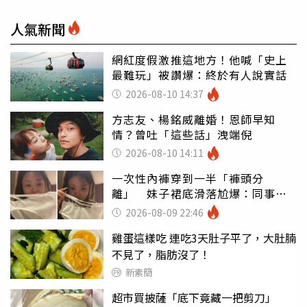
人氣新聞
網紅度假激推這地方！他喊「史上
最難玩」被讚爆：終於有人說實話
2026-08-10 14:37
方志友、楊銘威離婚！恩師早知
情？曾吐「這些話」洩端倪
2026-08-10 14:11
一次性內褲穿到一半「褲頭分
離」 妹子裙底滑落尬爆：同事全
看光
2026-08-09 22:46
雞蛋這樣吃 連吃3天肚子平了，大肚腩
不見了，脂肪沒了！
新素簡
超市買披薩「底下竟藏一把剪刀」