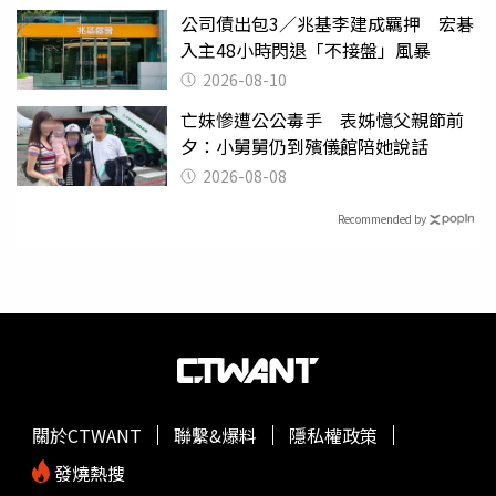
公司債出包3／兆基李建成羈押 宏碁
入主48小時閃退「不接盤」風暴
2026-08-10
亡妹慘遭公公毒手 表姊憶父親節前
夕：小舅舅仍到殯儀館陪她說話
2026-08-08
Recommended by
關於CTWANT
聯繫&爆料
隱私權政策
發燒熱搜