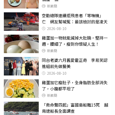
新素簡
空勤總隊連續拒飛患者「等嘸機」
亡 網友幫喊冤：最該檢討的是凌天
2026-08-10
雞蛋加一物就能減掉大肚腩，堅持一
週，腰細了，瘦到你懷疑人生！
新素簡
同台老婆六月舊愛霍正奇 李易笑認
進組前先做醫美
2026-08-10
雞蛋加它瘦肚子，全身脂肪全部消失
了，小腹都平坦了
新素簡
「救命聲四起」富國島船難15死 越
南逮船長全面調查