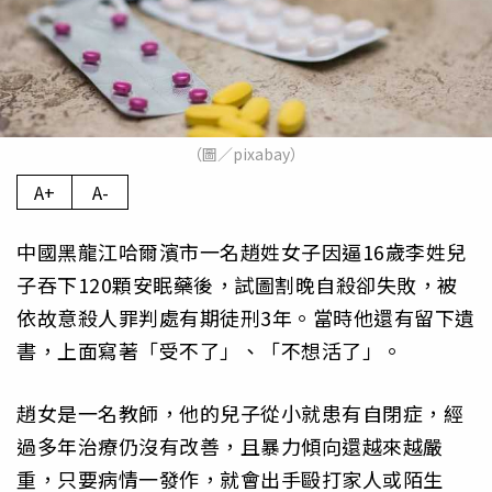
（圖／pixabay）
A+
A-
中國黑龍江哈爾濱市一名趙姓女子因逼16歲李姓兒
子吞下120顆安眠藥後，試圖割晚自殺卻失敗，被
依故意殺人罪判處有期徒刑3年。當時他還有留下遺
書，上面寫著「受不了」、「不想活了」。
趙女是一名教師，他的兒子從小就患有自閉症，經
過多年治療仍沒有改善，且暴力傾向還越來越嚴
重，只要病情一發作，就會出手毆打家人或陌生