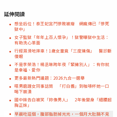
延伸閱讀
想坐后位！泰王妃宮鬥慘敗被廢 網瘋傳已「慘死
獄中」
女子監獄「年年上百人懷孕」！獄警曝獄中生活：
有助洗心革面
行經濕滑地摔車！1歲女童竟「三度燒傷」 醫診斷
傻眼
不是李榮浩！楊丞琳跨年夜「緊擁別人」：有你就
是幸福、愛你
更多最新熱門議題：2026九合一選舉
噁男磨蹭女同事話筒 「打白醬」到咖啡杯她一口
喝下崩潰
國中妹告白被笑「妳像男人」 2年後變身「細腰超
胸正妹」
早晨吃這個，腹部脂肪掉光光，一個月大肚腩不見