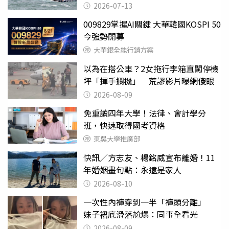
2026-07-13
009829掌握AI關鍵 大華韓國KOSPI 50
今強勢開募
大華銀全能行銷方案
以為在搭公車？2女拖行李箱直闖停機
坪「揮手攔機」 荒謬影片曝網傻眼
2026-08-09
免重讀四年大學！法律、會計學分
班，快速取得國考資格
東吳大學推廣部
快訊／方志友、楊銘威宣布離婚！11
年婚姻畫句點：永遠是家人
2026-08-10
一次性內褲穿到一半「褲頭分離」
妹子裙底滑落尬爆：同事全看光
2026-08-09