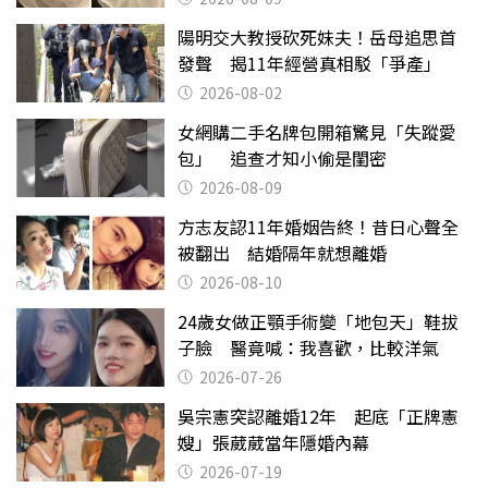
陽明交大教授砍死妹夫！岳母追思首
發聲 揭11年經營真相駁「爭產」
2026-08-02
女網購二手名牌包開箱驚見「失蹤愛
包」 追查才知小偷是閨密
2026-08-09
方志友認11年婚姻告終！昔日心聲全
被翻出 結婚隔年就想離婚
2026-08-10
24歲女做正顎手術變「地包天」鞋拔
子臉 醫竟喊：我喜歡，比較洋氣
2026-07-26
吳宗憲突認離婚12年 起底「正牌憲
嫂」張葳葳當年隱婚內幕
2026-07-19