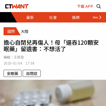
跳至主要內容區塊
下載 APP
最新
社會
娛樂
財經
國際
大陸
擔心自閉兒再傷人！母「逼吞120顆安
眠藥」留遺書：不想活了
編輯：
王德蓉
2020-01-04 17:38
安眠藥
自閉症