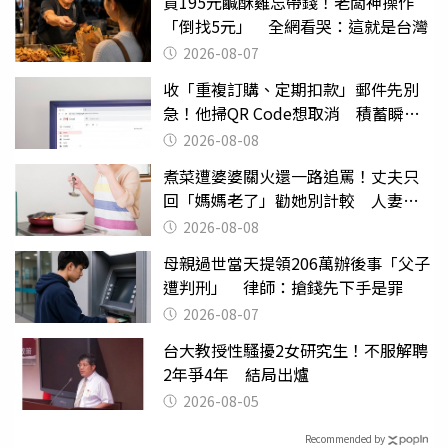
買195元鹹酥雞忘帶錢！老闆神操作
「倒找5元」 全網看哭：這就是台灣
2026-08-07
收「重複訂購、定期扣款」郵件先別
急！他掃QR Code想取消 積蓄瞬間
蒸發
2026-08-08
煮菜遭婆婆關火還一路追罵！丈夫只
回「媽媽老了」勸她別計較 人妻超
崩潰：我像台傭
2026-08-08
母親過世當天提領206萬辦後事「父子
遭判刑」 律師：搶錢先下手是罪
2026-08-07
台大教授性騷擾2女研究生！不服解聘
2年爭4年 結局出爐
2026-08-05
Recommended by