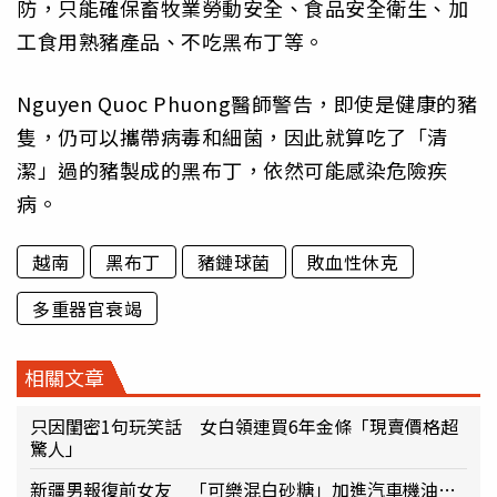
防，只能確保畜牧業勞動安全、食品安全衛生、加
工食用熟豬產品、不吃黑布丁等。
Nguyen Quoc Phuong醫師警告，即使是健康的豬
隻，仍可以攜帶病毒和細菌，因此就算吃了「清
潔」過的豬製成的黑布丁，依然可能感染危險疾
病。
越南
黑布丁
豬鏈球菌
敗血性休克
多重器官衰竭
相關文章
只因閨密1句玩笑話 女白領連買6年金條「現賣價格超
驚人」
新疆男報復前女友 「可樂混白砂糖」加進汽車機油…