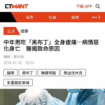
跳至主要內容區塊
下載 APP
最新
社會
娛樂
財經
生活
健康
中年男吃「黑布丁」全身痠痛…病情惡
化身亡 醫揭致命原因
編輯：
黃任強
2024-01-25 20:22
越南
黑布丁
豬鏈球菌
敗血性休克
多重器官衰竭