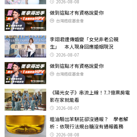
滿分
2026-08-08
做到這點才有資格說愛你
台灣癌症基金會
李翊君遭傳婚變「女兒非老公親
生」 本人現身回應婚姻現況
2026-08-07
做到這點才有資格說愛你
台灣癌症基金會
《陽光女子》串流上線！7.7億票房電
影在家就能看
2026-08-07
粗油驗出苯駢芘卻沒通報？ 學者解
析：依現行法規台糖沒有通報義務
2026-08-08