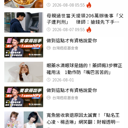
好牌打到爛
2026-08-08 05:55
母親過世當天提領206萬辦後事「父
子遭判刑」 律師：搶錢先下手是
罪
2026-08-07 09:55
做到這點才有資格說愛你
台灣癌症基金會
眼藥水滴眼球是錯的！藥師揭3步驟正
確用法 1動作防「嘴巴苦苦的」
2026-08-01
做到這點才有資格說愛你
台灣癌症基金會
寬魚營收衰退原因太誠實！「點名王
心凌、楊丞琳」網笑翻：財報透明度