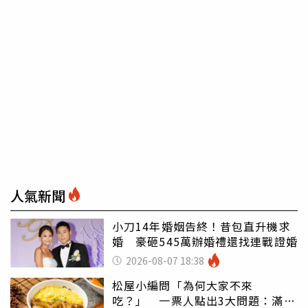
人氣新聞
小刀14年婚姻告終！昔包直升機求
婚 豪砸545萬辦婚禮還找連戰證婚
2026-08-07 18:38
松屋小編問「為何大家不來
吃？」 一票人點出3大問題：滿手