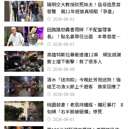
陽明交大教授砍死妹夫！岳母追思首
發聲 揭11年經營真相駁「爭產」
2026-08-02
田路路怒轟曹雨婷「不配當理事
長」！點名姜厚任出面 本尊首度回
應了
2026-08-07
高雄特斯拉暴衝連撞12車 網友感謝
賓士擋下衝擊：救了很多人
2026-08-08
清水「送肉粽」今晚赴芳苑送煞！強
碰王功漁火節上千遊客 喪家回應了
2026-08-08
桃園殺妻！老翁持鐵棍、鐵尺暴打 8
旬婦「右半臉被砸爛」慘死
2026-08-07