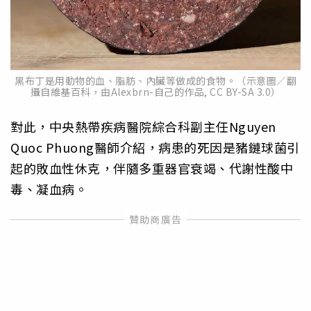
黑布丁是用動物的血、脂肪、內臟等做成的食物。（示意圖／翻
攝自維基百科，由Alexbrn-自己的作品, CC BY-SA 3.0）
對此，中央熱帶疾病醫院綜合科副主任Nguyen
Quoc Phuong醫師介紹，病患的死因是豬鏈球菌引
起的敗血性休克，伴隨多重器官衰竭、代謝性酸中
毒、凝血病。