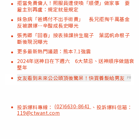
拒當免費傭人！照服員遭使喚「順便」做家事 要
雇主別再盧：規定就是規定
妹急病「爸媽付不出手術費」 長兄拒掏千萬基金
反被讚爆…辛酸成長史曝光
張秀卿「回春」按表操課拚生龍子 葉諾帆命根子
斷後現況曝光
更多最新熱門議題：熊本7.1強震
2024年送神日在下週六 6大禁忌、送神順序做錯衰
整年
女友看到未來公公頭頂後驚呆！快買養髮給男友
PR
(02)6630-8641
投訴爆料專線：
、投訴爆料信箱：
119@ctwant.com