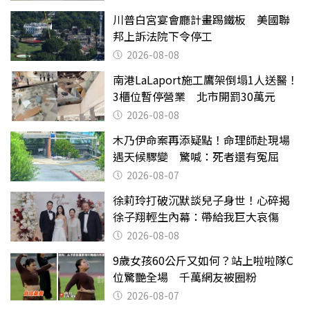
川普白宮宴會廳計畫踢鐵板 美國聯
邦上訴法院下令停工
2026-08-08
南港LaLaport施工鷹架倒塌1人送醫！
3櫃位暫停營業 北市開罰30萬元
2026-08-08
木乃伊命案再添疑點！命理師赴現場
遇天候驟變 驚喊：死者還有冤屈
2026-08-07
徐莉玲打破沉默談兒子身世！心碎揭
徐子翔輕生內幕：帶給我巨大哀傷
2026-08-08
9歲女孩60公斤又如何？站上啦啦隊C
位驚艷全場 千萬網友被圈粉
2026-08-07