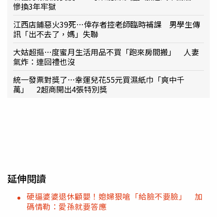
慘換3年牢獄
江西店鋪惡火39死…倖存者控老師臨時補課 男學生傳
訊「出不去了，媽」失聯
大姑超摳…度蜜月生活用品不買「跑來房間搬」 人妻
氣炸：連回禮也沒
統一發票對獎了…幸運兒花55元買濕紙巾「爽中千
萬」 2超商開出4張特別獎
延伸閱讀
硬逼婆婆退休顧嬰！媳婦狠嗆「給臉不要臉」 加
碼情勒：愛孫就要答應