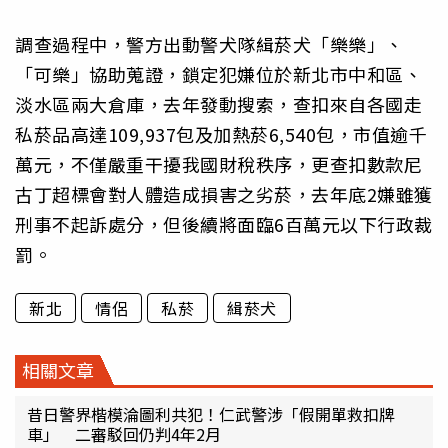
調查過程中，警方出動警犬隊緝菸犬「樂樂」、
「可樂」協助蒐證，鎖定犯嫌位於新北市中和區、
淡水區兩大倉庫，去年發動搜索，查扣來自各國走
私菸品高達109,937包及加熱菸6,540包，市值逾千
萬元，不僅嚴重干擾我國財稅秩序，更查扣數款尼
古丁超標會對人體造成損害之劣菸，去年底2嫌雖獲
刑事不起訴處分，但後續將面臨6百萬元以下行政裁
罰。
新北
情侶
私菸
緝菸犬
相關文章
昔日警界楷模淪圖利共犯！仁武警涉「假開單救扣牌
車」 二審駁回仍判4年2月