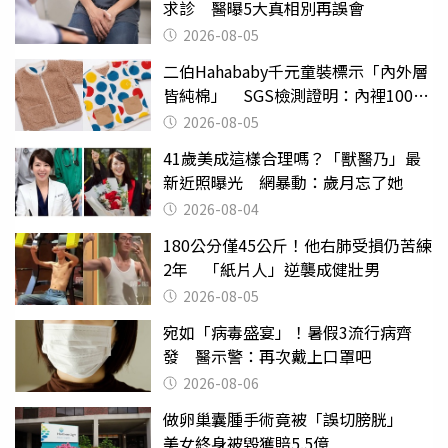
求診 醫曝5大真相別再誤會
2026-08-05
二伯Hahababy千元童裝標示「內外層
皆純棉」 SGS檢測證明：內裡100%
聚酯纖維
2026-08-05
41歲美成這樣合理嗎？「獸醫乃」最
新近照曝光 網暴動：歲月忘了她
2026-08-04
180公分僅45公斤！他右肺受損仍苦練
2年 「紙片人」逆襲成健壯男
2026-08-05
宛如「病毒盛宴」！暑假3流行病齊
發 醫示警：再次戴上口罩吧
2026-08-06
做卵巢囊腫手術竟被「誤切膀胱」
美女終身被毀獲賠5.5億