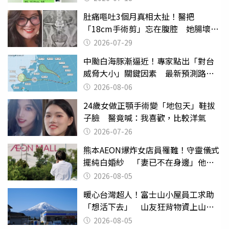
肚痛嘔吐3個月真相太扯！醫把
「18cm手術剪」忘在腹腔 她腸壞死
險喪命
2026-07-29
中颱白海豚漸逼近！專家點出「對台
威脅大小」關鍵因素 最新預測路徑
曝
2026-08-06
24歲女做正顎手術變「地包天」鞋拔
子臉 醫竟喊：我喜歡，比較洋氣
2026-07-26
熊本AEON爆炸女店員罹難！守靈儀式
擺純白婚紗 「妻已不在身邊」他淚
喊：無法想像
2026-08-05
暖心台灣超人！富士山小屋員工求助
「想活下去」 山友狂背物資上山：
台灣真的是寶島
2026-08-05