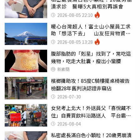
潰求診 醫曝5大真相別再誤會
2026-08-05 22:10
暖心台灣超人！富士山小屋員工求
助「想活下去」 山友狂背物資上
山：台灣真的是寶島
2026-08-05 13:28
腹部脂肪的「剋星」找到了，常吃這
幾物，吃走大肚囊，瘦出小蠻腰
新素簡
檳榔攤助攻！85度C騎樓擺桌椅被告
檢翻28年舊判決認證非竊佔
2026-07-30
女兒考上北大！外送員父「喜悅藏不
住」自費買飲料沿路送人 平台霸氣
幫付學費
2026-08-04
私密處長滿白色小顆粒！20歲男崩潰