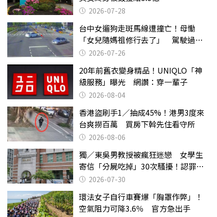
2026-07-28
台中女遛狗走斑馬線遭撞亡！母慟
「女兒隨媽祖修行去了」 駕駛過失
致死判9月
2026-07-26
20年前舊衣變身精品！UNIQLO「神
級服務」曝光 網讚：穿一輩子
2026-08-04
香港盜刷手1／抽成45%！港男3度來
台爽撈百萬 買房下斡先住看守所
2026-08-06
獨／東吳男教授被瘋狂迷戀 女學生
寄信「分屍吃掉」30次騷擾！認罪免
關
2026-07-30
環法女子自行車賽爆「胸罩作弊」！
空氣阻力可降3.6％ 官方急出手