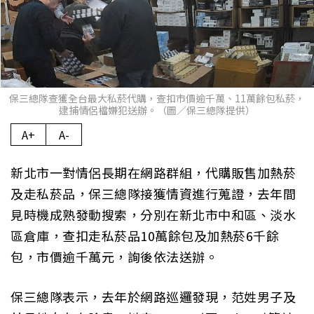
保三總隊查獲全台最大私菸代購，查扣市價逾千萬、11萬餘包私菸，
逮捕情侶檔嫌犯送辦。（圖／保三總隊提供）
A+
A-
新北市一對情侶長期在網路群組，代購販售加熱菸
及走私菸品，保三總隊接獲情資進行蒐證，去年間
見時機成熟發動搜索，分別在新北市中和區、淡水
區倉庫，查扣走私菸品10萬餘包及加熱菸6千餘
包，市價逾千萬元，詢後依法送辦。
保三總隊表示，去年於網路巡邏發現，范姓男子及