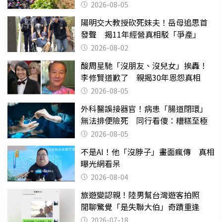
2026-08-05
陽明交大教授砍死妹夫！岳母追思首
發聲 揭11年經營真相駁「爭產」
2026-08-02
酸周星馳「沒朋友、沒兒女」挨轟！
李修賢道歉了 親揭30年恩怨真相
2026-08-05
外科醫誤接器官！病患「腸道閉環」
無法排便險死 同行看傻：糟糕至極
2026-08-05
不是AI！他「沒脖子」畫面瘋傳 真相
曝光網看呆
2026-08-04
旅遊變認親！陸男幫台灣遊客拍照
閒聊驚覺「是失聯大伯」奇蹟重逢
2026-07-18