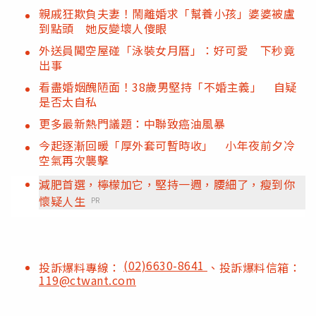
親戚狂欺負夫妻！鬧離婚求「幫養小孩」婆婆被盧
到點頭 她反變壞人傻眼
外送員闖空屋碰「泳裝女月曆」：好可愛 下秒竟
出事
看盡婚姻醜陋面！38歲男堅持「不婚主義」 自疑
是否太自私
更多最新熱門議題：中聯致癌油風暴
今起逐漸回暖「厚外套可暫時收」 小年夜前夕冷
空氣再次襲擊
減肥首選，檸檬加它，堅持一週，腰細了，瘦到你
懷疑人生
PR
(02)6630-8641
投訴爆料專線：
、投訴爆料信箱：
119@ctwant.com