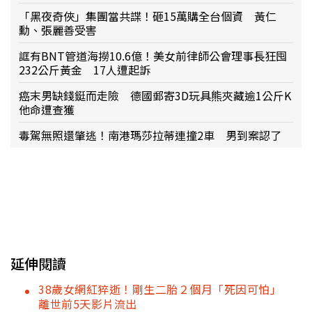
「黑夜奇俠」集團當共諜！砸15萬購全台個資 黃仁
勳、張麗善受害
誆有BNT管道海撈10.6億！美女前律師公會理事長狂囤
232公斤黃金 17人遭起訴
癌末男缺錢鋌而走險 德國郵寄3D玩具熊夾藏逾1公斤K
他命遭查獲
毒駕無照還肇逃！南港瑪莎拉蒂連撞2車 男到案認了
延伸閱讀
38歲女網紅猝逝！剛生二胎２個月「死因可怕」
離世前5天影片流出