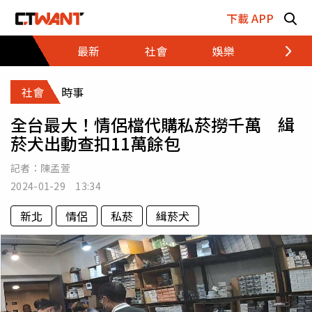
跳至主要內容區塊
下載 APP
最新
社會
娛樂
財經
社會
時事
全台最大！情侶檔代購私菸撈千萬 緝
菸犬出動查扣11萬餘包
記者：
陳孟萱
2024-01-29 13:34
新北
情侶
私菸
緝菸犬