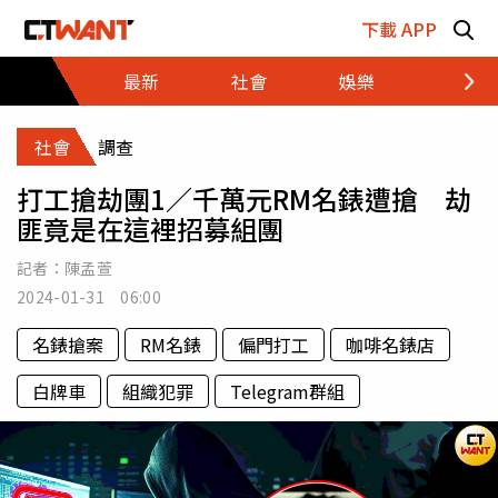
跳至主要內容區塊
下載 APP
最新
社會
娛樂
財經
社會
調查
打工搶劫團1／千萬元RM名錶遭搶 劫
匪竟是在這裡招募組團
記者：
陳孟萱
2024-01-31 06:00
名錶搶案
RM名錶
偏門打工
咖啡名錶店
白牌車
組織犯罪
Telegram群組