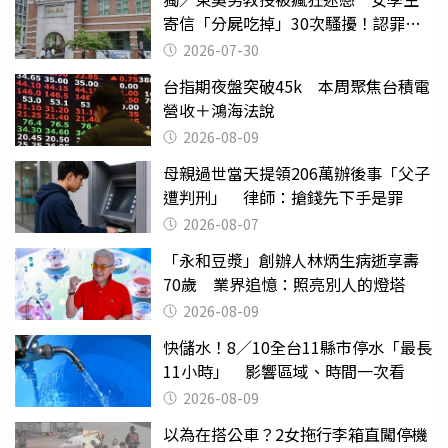
寄信「分屍吃掉」30次騷擾！認罪免
關
2026-07-30
台指期夜盤突破45k 本周聚焦台積電
營收＋鴻海法說
2026-08-09
母親過世當天提領206萬辦後事「父子
遭判刑」 律師：搶錢先下手是罪
2026-08-07
「永和豆漿」創辦人林炳生病逝享壽
70歲 業界追憶：照亮別人的燈塔
2026-08-09
快儲水！8／10全台11縣市停水「最長
11小時」 影響區域、時間一次看
2026-08-09
以為在搭公車？2女拖行李箱直闖停機