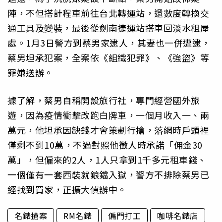
陣，不但搭計程車前往台北轉運站，還數度轉換交
通工具及變裝，最後從劍南捷運站搭車回淡水租屋
處。1月3日警方到蔡男家逮人，其妻也一併遭逮，
蔡男坦承犯案，全案依《組織犯罪》、《強盜》等
罪嫌送辦。
據了解，蔡男自稱開設旅行社，專門經營國外旅
遊，因為疫情衝擊改跑白牌車，一個月收入一、兩
萬元，他坦承因缺錢才會策劃行搶，落網時戶頭裡
僅剩不到10萬，不過對照他徵人時承諾「佣金30
萬」，但僱來的2人，1人只拿到1千多元租車錢、
一個僅有一套西裝就鋃鐺入獄，警方不排除蔡男已
經找到買家，正擴大偵辦中。
名錶搶案
RM名錶
偏門打工
咖啡名錶店