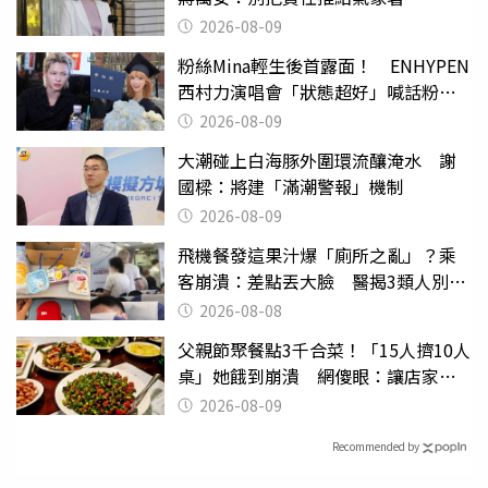
2026-08-09
粉絲Mina輕生後首露面！ ENHYPEN
西村力演唱會「狀態超好」喊話粉
絲：我們心意相通
2026-08-09
大潮碰上白海豚外圍環流釀淹水 謝
國樑：將建「滿潮警報」機制
2026-08-09
飛機餐發這果汁爆「廁所之亂」？乘
客崩潰：差點丟大臉 醫揭3類人別亂
喝
2026-08-08
父親節聚餐點3千合菜！「15人擠10人
桌」她餓到崩潰 網傻眼：讓店家看
笑話
2026-08-09
Recommended by