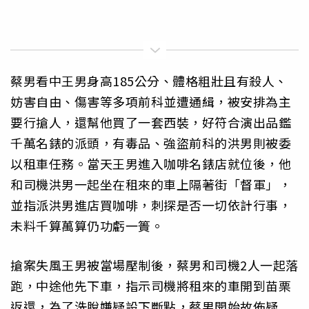
蔡男看中王男身高185公分、體格粗壯且有殺人、
妨害自由、傷害等多項前科並遭通緝，被安排為主
要行搶人，還幫他買了一套西裝，好符合演出品鑑
千萬名錶的派頭，有毒品、強盜前科的洪男則被委
以租車任務。當天王男進入咖啡名錶店就位後，他
和司機洪男一起坐在租來的車上隔著街「督軍」，
並指派洪男進店買咖啡，刺探是否一切依計行事，
未料千算萬算仍功虧一簣。
搶案失風王男被當場壓制後，蔡男和司機2人一起落
跑，中途他先下車，指示司機將租來的車開到苗栗
返還，為了洗脫嫌疑設下斷點，蔡男開始故佈疑