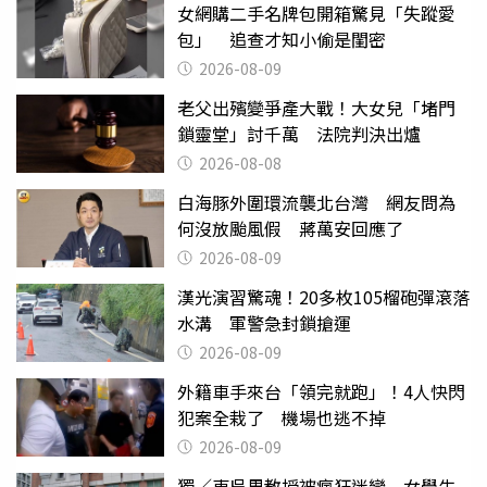
女網購二手名牌包開箱驚見「失蹤愛
包」 追查才知小偷是閨密
2026-08-09
老父出殯變爭產大戰！大女兒「堵門
鎖靈堂」討千萬 法院判決出爐
2026-08-08
白海豚外圍環流襲北台灣 網友問為
何沒放颱風假 蔣萬安回應了
2026-08-09
漢光演習驚魂！20多枚105榴砲彈滾落
水溝 軍警急封鎖搶運
2026-08-09
外籍車手來台「領完就跑」！4人快閃
犯案全栽了 機場也逃不掉
2026-08-09
獨／東吳男教授被瘋狂迷戀 女學生