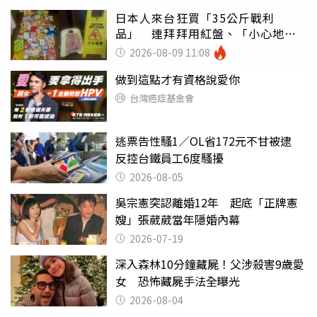
日本人來台狂買「35公斤戰利
品」 連拜拜用紅盤、「小心地
滑」告示牌也帶回家
2026-08-09 11:08
做到這點才有資格說愛你
台灣癌症基金會
逃票告性騷1／OL省172元不甘被逮
反控台鐵員工6度騷擾
2026-08-05
吳宗憲突認離婚12年 起底「正牌憲
嫂」張葳葳當年隱婚內幕
2026-07-19
深入森林10分鐘藏屍！父涉殺害9歲愛
女 恐怖藏屍手法全曝光
2026-08-04