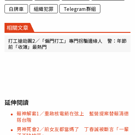
白牌車
組織犯罪
Telegram群組
相關文章
打工搶劫團2／「偏門打工」專門拐騙邊緣人 警：年節
前「收簿」最熱門
延伸閱讀
賴神解套1／重啟核電箭在弦上 藍營提案替賴清德
搭台階
男神死會2／前女友都當媽了 丁春誠被斷言「一輩