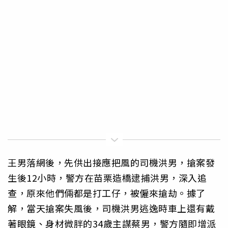
王男落網後，先供出接應把風的司機洪男，搶案發
生後12小時，警方在苗栗造橋逮捕洪男，深入追
查，原來他們倆都是打工仔，被僱來搶劫。據了
解，當天搶案失風後，司機洪男逃逸時車上還有戴
著眼鏡、身材微胖的34歲主謀蔡男，警方隨即增派