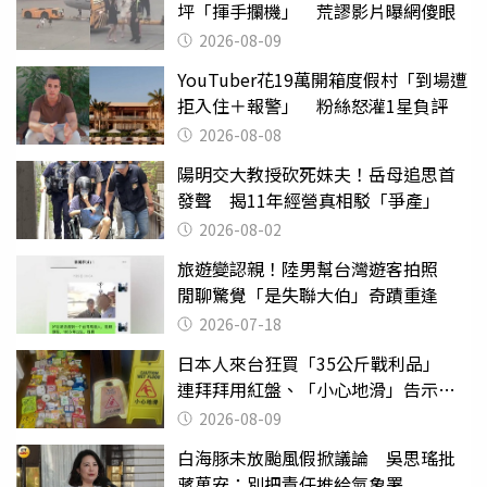
坪「揮手攔機」 荒謬影片曝網傻眼
2026-08-09
YouTuber花19萬開箱度假村「到場遭
拒入住＋報警」 粉絲怒灌1星負評
2026-08-08
陽明交大教授砍死妹夫！岳母追思首
發聲 揭11年經營真相駁「爭產」
2026-08-02
旅遊變認親！陸男幫台灣遊客拍照
閒聊驚覺「是失聯大伯」奇蹟重逢
2026-07-18
日本人來台狂買「35公斤戰利品」
連拜拜用紅盤、「小心地滑」告示牌
也帶回家
2026-08-09
白海豚未放颱風假掀議論 吳思瑤批
蔣萬安：別把責任推給氣象署