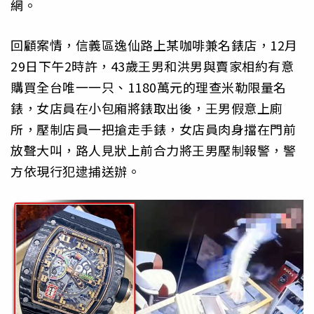
網。
回顧案情，信義區逸仙路上某咖啡兼名錶店，12月
29日下午2時許，43歲王男和洪男與賣家相約有意
購買全台唯一一只、1180萬元的理查米勒限量名
錶，女店員在小包廂將錶取出後，王男假意上廁
所，壓制店員一把搶走手錶，女店員肉身擋在門前
放聲大叫，路人見狀上前合力將王男壓制報警，警
方依現行犯逮捕送辦。