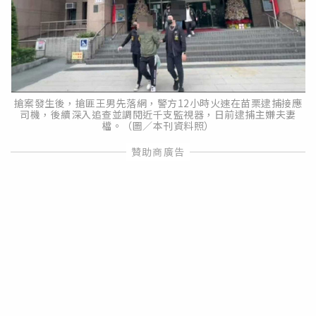
搶案發生後，搶匪王男先落網，警方12小時火速在苗栗逮捕接應
司機，後續深入追查並調閱近千支監視器，日前逮捕主嫌夫妻
檔。（圖／本刊資料照）