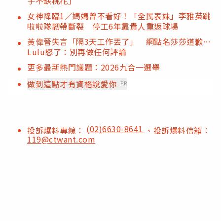
子不缺桃花」
女神降臨1／媽媽曾不看好！「全民表妹」李雅英跳
啦啦隊韌帶斷裂 停工6年靠貴人重返球場
黃偉晉失言「隔3天工作丟了」 網點名莎莎道歉…
Lulu怒了：別再做任何評論
更多最新熱門議題：2026九合一選舉
做到這點才有資格說愛你
PR
(02)6630-8641
投訴爆料專線：
、投訴爆料信箱：
119@ctwant.com