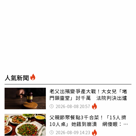
人氣新聞
老父出殯變爭產大戰！大女兒「堵
門鎖靈堂」討千萬 法院判決出爐
2026-08-08 20:57
父親節聚餐點3千合菜！「15人擠
10人桌」她餓到崩潰 網傻眼：讓
店家看笑話
2026-08-09 14:23