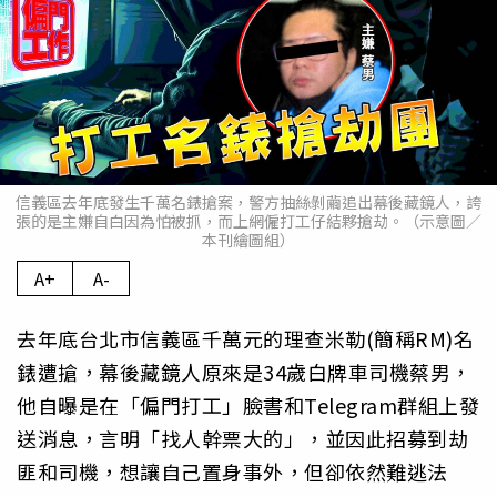
信義區去年底發生千萬名錶搶案，警方抽絲剝繭追出幕後藏鏡人，誇
張的是主嫌自白因為怕被抓，而上網僱打工仔結夥搶劫。（示意圖／
本刊繪圖組）
A+
A-
去年底台北市信義區千萬元的理查米勒(簡稱RM)名
錶遭搶，幕後藏鏡人原來是34歲白牌車司機蔡男，
他自曝是在「偏門打工」臉書和Telegram群組上發
送消息，言明「找人幹票大的」，並因此招募到劫
匪和司機，想讓自己置身事外，但卻依然難逃法