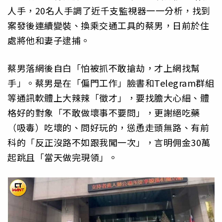
人手，20名人手調了近千支監視器一一分析，找到
案發後連續變裝、換乘交通工具的蔡男，日前於住
處將他和妻子逮捕。
蔡男落網後自白「怕被抓不敢搶劫，才上網找幫
手」。蔡男是在「偏門工作」臉書和Telegram群組
等通訊軟體上大辣辣「徵才」，要找膽大心細、體
格好的對象「不敢做壞事不要問」，更謝絕吃藥
（吸毒）吃壞的、問好玩的，慫恿走頭無路、有前
科的「反正沒路不如跟我闖一次」，言明佣金30萬
起跳且「當天做完現領」。