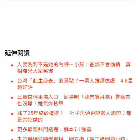
延伸閱讀
人妻洗到不是她的內褲…小孩：爸該不會偷情 真
相曝光大家笑爆
台灣「此生必去」的景點？一票人推爆這處 4.6星
超好評
三寶擋停車場入口 到場嗆「我有買月票」警察來
也沒轍！她氣炸檢舉
逃了25年終於遭逮！ 社子角頭否認殺人詭辯：都
是共犯做的
更多最新熱門議題：熊本7.1強震
朱芯儀曝兒轉學真相 網友指「霸王級問題小孩」