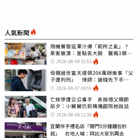
人氣新聞
飛機餐發這果汁爆「廁所之亂」？
乘客崩潰：差點丟大臉 醫揭3類人
別亂喝
2026-08-08 15:53
母親過世當天提領206萬辦後事「父
子遭判刑」 律師：搶錢先下手是
罪
2026-08-07 09:55
亡妹慘遭公公毒手 表姊憶父親節
前夕：小舅舅仍到殯儀館陪她說話
2026-08-08 12:30
宜蘭伴手禮名店「開門5分鐘麵包秒
殺」 在地人喊：拜託大家別再去