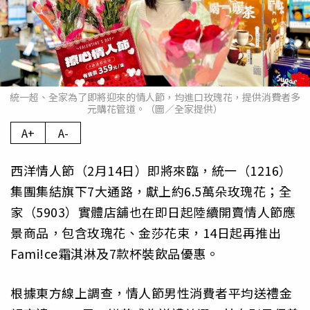
統一超、全家為了即將迎來的情人節，均進口玫瑰花，提供消費者多
元購花管道。（圖／全家提供）
A+
A-
西洋情人節（2月14日）即將來臨，統一（1216）
集團集結旗下7大通路，獻上約6.5萬朵玫瑰花；全
家（5903）實體店舖也在即日起陸續開賣情人節應
景商品，包含玫瑰花、金莎花束，14日起再推出
Fami!ce霜淇淋及7款杯裝飲品優惠。
根據東方線上調查，情人節男性消費者平均送禮金