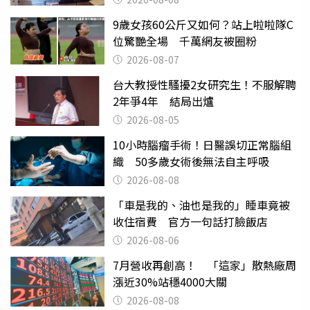
9歲女孩60公斤又如何？站上啦啦隊C
位驚艷全場 千萬網友被圈粉
2026-08-07
台大教授性騷擾2女研究生！不服解聘
2年爭4年 結局出爐
2026-08-05
10小時腦瘤手術！日醫誤切正常腦組
織 50多歲女術後無法自主呼吸
2026-08-08
「車是我的、油也是我的」睡車竟被
收住宿費 官方一句話打臉飯店
2026-08-06
7月營收再創高！ 「這家」散熱廠周
漲近30%站穩4000大關
2026-08-08