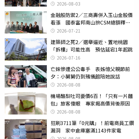
2026-08-03
金融股防禦2／三商壽併入玉山金股價
看漲 國泰富邦南山拚CSM總額釋出
率
2026-07-21
建築師之死2／選舉逼近、置地桃園
「拆樓」可能性高 預估延宕1年起跳
2026-07-16
亡妹慘遭公公毒手 表姊憶父親節前
夕：小舅舅仍到殯儀館陪她說話
2026-08-08
機場酪梨吐司要價6百！「只有一片麵
包」旅客傻眼 專家揭高價背後原因
2026-08-08
狂刷3711筆「0元購」！前電商員工鑽
漏洞 家中倉庫塞滿1143件家電
2026-08-08