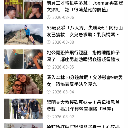
前員工才轉投李多慧！Joeman再談建
文爆紅 認「很清楚他的價值」
2026-08-06
55歲女攀「八大秀」失聯4天！同行山
友已獲救 女兒急求助：剩我媽媽還
沒找到
2026-08-08
她公開恐怖飛行經歷！搭機睡醒褲子
濕了 鄰座男趁熟睡猥褻還疑留體液
2026-08-05
深入森林10分鐘藏屍！父涉殺害9歲愛
女 恐怖藏屍手法全曝光
2026-08-04
陽明交大教授砍死妹夫！岳母追思首
發聲 揭11年經營真相駁「爭產」
2026-08-02
徐莉玲打破沉默談兒子身世！心碎揭