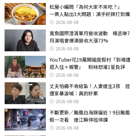
松屋小編問「為何大家不來吃？」
一票人點出3大問題：滿手好牌打到爛
2026-08-08
寬魚國際澄清單月營收波動 楊丞琳7
月演唱會爆滿營收大漲73%
2026-08-08
YouTuber花19萬開箱度假村「到場遭
拒入住＋報警」 粉絲怒灌1星負評
2026-08-08
丈夫怕痛不肯結紮！人妻連生3孩 控
遭家暴淚喊：真的好累
2026-08-08
不斷更新／颱風白海豚逼近！9日颱風
假一次看 連江縣停班停課
2026-08-08