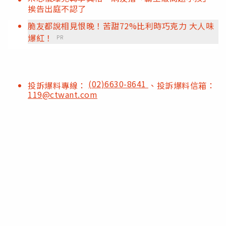
挨告出庭不認了
脆友都說相見恨晚！苦甜72%比利時巧克力 大人味
爆紅！
PR
(02)6630-8641
投訴爆料專線：
、投訴爆料信箱：
119@ctwant.com