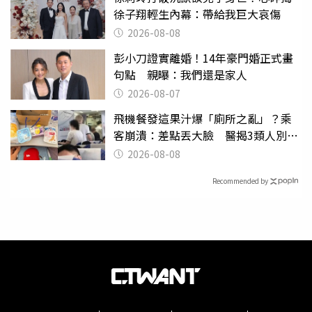
徐子翔輕生內幕：帶給我巨大哀傷
2026-08-08
彭小刀證實離婚！14年豪門婚正式畫
句點 親曝：我們還是家人
2026-08-07
飛機餐發這果汁爆「廁所之亂」？乘
客崩潰：差點丟大臉 醫揭3類人別亂
喝
2026-08-08
Recommended by