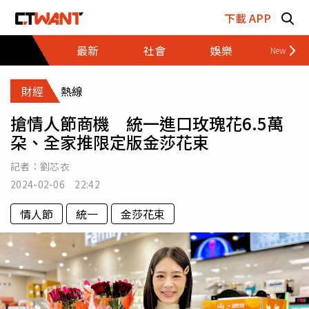
跳至主要內容區塊
下載 APP
最新
社會
娛樂
財經
財經
熱線
搶情人節商機 統一進口玫瑰花6.5萬
朶、全家推限定版金莎花束
記者：
劉芯衣
2024-02-06 22:42
情人節
統一
金莎花束