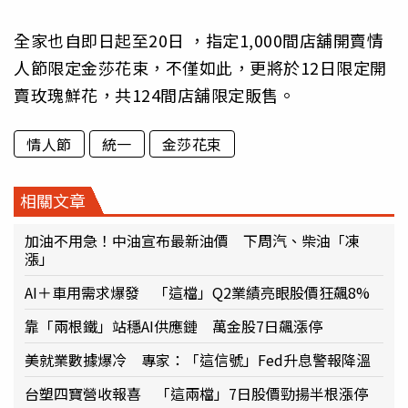
全家也自即日起至20日 ，指定1,000間店舖開賣情
人節限定金莎花束，不僅如此，更將於12日限定開
賣玫瑰鮮花，共124間店舖限定販售。
情人節
統一
金莎花束
相關文章
加油不用急！中油宣布最新油價 下周汽、柴油「凍
漲」
AI＋車用需求爆發 「這檔」Q2業績亮眼股價狂飆8%
靠「兩根鐵」站穩AI供應鏈 萬金股7日飆漲停
美就業數據爆冷 專家：「這信號」Fed升息警報降溫
台塑四寶營收報喜 「這兩檔」7日股價勁揚半根漲停