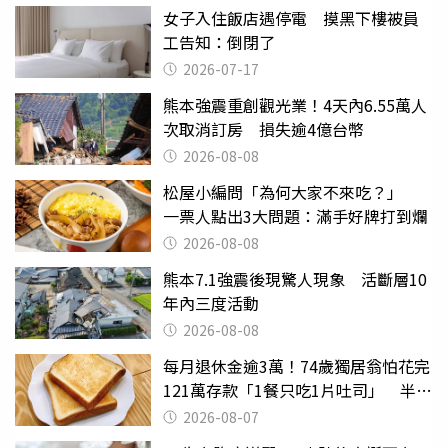
女子入住飯店遇停電 摸黑下樓被員
工告知：倒閉了
2026-07-17
熊本強震重創觀光業！4天內6.55萬人
次取消訂房 損失逾4億台幣
2026-08-08
松屋小編問「為何大家不來吃？」
一票人點出3大問題：滿手好牌打到爛
2026-08-08
熊本7.1強震後現驚人現象 活斷層10
年內三度活動
2026-08-08
每月退休金逾3萬！74歲獨居翁怕花完
121萬存款「1餐只吃1片吐司」 半年
後暴瘦嚇壞女兒
2026-08-07