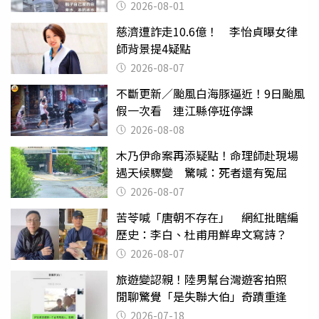
2026-08-01
慈濟遭詐走10.6億！ 李怡貞曝女律
師背景提4疑點
2026-08-07
不斷更新／颱風白海豚逼近！9日颱風
假一次看 連江縣停班停課
2026-08-08
木乃伊命案再添疑點！命理師赴現場
遇天候驟變 驚喊：死者還有冤屈
2026-08-07
苦苓喊「唐朝不存在」 網紅批瞎編
歷史：李白、杜甫用鮮卑文寫詩？
2026-08-07
旅遊變認親！陸男幫台灣遊客拍照
閒聊驚覺「是失聯大伯」奇蹟重逢
2026-07-18