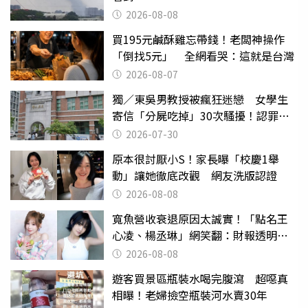
2026-08-08
買195元鹹酥雞忘帶錢！老闆神操作
「倒找5元」 全網看哭：這就是台灣
2026-08-07
獨／東吳男教授被瘋狂迷戀 女學生
寄信「分屍吃掉」30次騷擾！認罪免
關
2026-07-30
原本很討厭小S！家長曝「校慶1舉
動」讓她徹底改觀 網友洗版認證
2026-08-08
寬魚營收衰退原因太誠實！「點名王
心凌、楊丞琳」網笑翻：財報透明度
滿分
2026-08-08
遊客買景區瓶裝水喝完腹瀉 超噁真
相曝！老婦撿空瓶裝河水賣30年