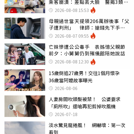
乘客崩潰：差點丟大臉 醫揭3類人
別亂喝
2026-08-08 15:53
母親過世當天提領206萬辦後事「父
子遭判刑」 律師：搶錢先下手是
罪
2026-08-07 09:55
亡妹慘遭公公毒手 表姊憶父親節
前夕：小舅舅仍到殯儀館陪她說話
2026-08-08 12:30
15歲倒追27歲男！交往1個月懷孕
36歲當阿嬤故事曝光
2026-08-06
人妻房間吹頭髮被禁！ 公婆要求
「廁所吹」還嗆再犯剪掉吹風機
2026-07-18
淡水驚見龍捲風！ 網嚇壞：第一次
看到