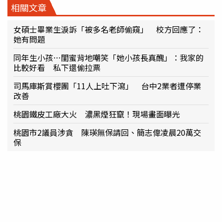
相關文章
女碩士畢業生淚訴「被多名老師偷窺」 校方回應了：
她有問題
同年生小孩…閨蜜背地嘲笑「她小孩長真醜」：我家的
比較好看 私下還偷拉票
司馬庫斯賞櫻團「11人上吐下瀉」 台中2業者遭停業
改善
桃園鐵皮工廠大火 濃黑煙狂竄！現場畫面曝光
桃園市2議員涉貪 陳瑛無保請回、簡志偉凌晨20萬交
保