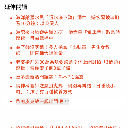
延伸閱讀
海洋館潛水員「沉水底不動」溺亡 遊客隔玻璃盯
看10分鐘：以為假人
港男來台旅遊失蹤25天！他竟是「當車手」取款時
遭逮 目前羈押中
為了錢沒底線！多人搶當「出軌高一男生女教
師」 開直播大賺流量
老婆婚前欠80萬為啥要幫還？他上網討拍「3問題」
遭批：當你妻子倒8輩子楣
更多最新熱門議題：熊本7.1強震
精神科醫師逆風挺虎媽 稱別再糾結「日睡幾小
時」：孩子有百種教養方式
帶著皮克敏一起出門吧
PR
(02)6630-8641
投訴爆料專線：
、投訴爆料信箱：