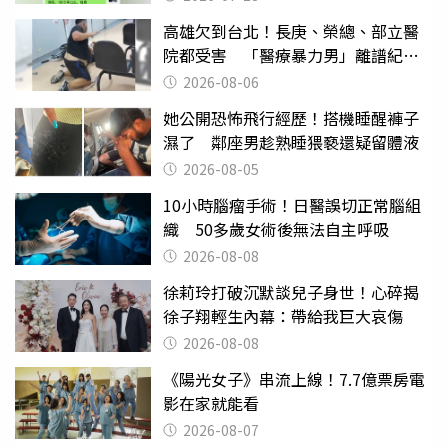
高雄欠到台北！長庚、榮總、部立醫
院都受害 「醫療暴力男」離譜紀錄
曝光
2026-08-06
她公開恐怖飛行經歷！搭機睡醒褲子
濕了 鄰座男趁熟睡猥褻還疑留體液
2026-08-05
10小時腦瘤手術！日醫誤切正常腦組
織 50多歲女術後無法自主呼吸
2026-08-08
徐莉玲打破沉默談兒子身世！心碎揭
徐子翔輕生內幕：帶給我巨大哀傷
2026-08-08
《陽光女子》串流上線！7.7億票房電
影在家就能看
2026-08-07