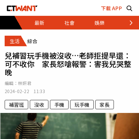
跳至主要內容區塊
下載 APP
最新
社會
娛樂
財經
生活
綜合
兒補習玩手機被沒收…老師拒提早還：
可不收你 家長怒嗆報警：害我兒哭整
晚
編輯：
林姸君
2024-02-22 11:33
補習班
沒收
手機
玩手機
家長