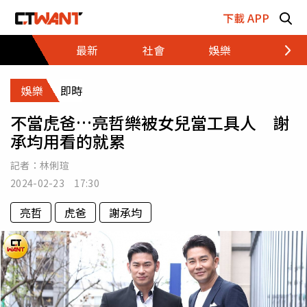
跳至主要內容區塊
下載 APP
最新
社會
娛樂
財經
娛樂
即時
不當虎爸…亮哲樂被女兒當工具人 謝
承均用看的就累
記者：
林俐瑄
2024-02-23 17:30
亮哲
虎爸
謝承均