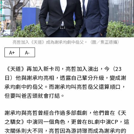
亮哲加入《天道》成為謝承均劇中岳父。（圖／焦正德攝）
A+
A-
《天道》再加入新卡司，亮哲加入演出，今（23
日）他與謝承均亮相，透露自己輩分升級，變成謝
承均劇中的岳父。而謝承均叫亮哲岳父還算順口，
但要叫爸舌頭就會打結。
謝承均與亮哲曾經合作過多部戲劇，他們曾在《天
之驕女》中演同一個角色，更曾在BL劇中演CP，這
次關係則大不同，亮哲因為游詩璟而成為謝承均的