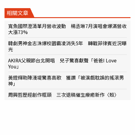
相關文章
寬魚國際澄清單月營收波動 楊丞琳7月演唱會爆滿營收
大漲73%
韓劇男神金志洙爆校園霸凌消失5年 轉戰菲律賓近況曝
光
AKIRA父親節台北開唱 兒子驚喜獻聲「爸爸I Love
You」
黃鐙輝助陣淺堤驚喜高歌 獲讚「被演戲耽誤的搖滾男
神」
周興哲歷經創作瓶頸 三次退稿催生療癒新作〈殼〉