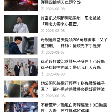
護欄四輪朝天車頭全毀
2026-08-08
許富凱父親節開唱淚崩 思念爸爸
「用念力帶來小巨蛋」
2026-08-08
母親過世當天提領206萬辦後事「父子
遭判刑」 律師：搶錢先下手是罪
2026-08-07
徐莉玲打破沉默談兒子身世！心碎揭
徐子翔輕生內幕：帶給我巨大哀傷
2026-08-08
她公開恐怖飛行經歷！搭機睡醒褲子
濕了 鄰座男趁熟睡猥褻還疑留體液
2026-08-05
不斷更新／颱風白海豚逼近！9日颱風
假一次看 連江縣停班停課