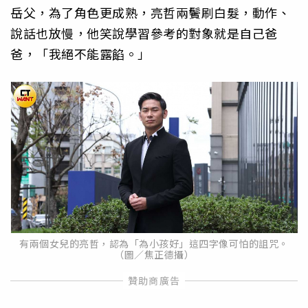
岳父，為了角色更成熟，亮哲兩鬢刷白髮，動作、
說話也放慢，他笑說學習參考的對象就是自己爸
爸，「我絕不能露餡。」
有兩個女兒的亮哲，認為「為小孩好」這四字像可怕的詛咒。
（圖／焦正德攝）