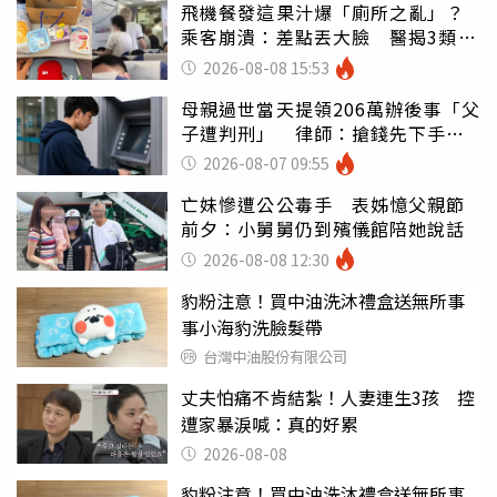
飛機餐發這果汁爆「廁所之亂」？
乘客崩潰：差點丟大臉 醫揭3類人
別亂喝
2026-08-08 15:53
母親過世當天提領206萬辦後事「父
子遭判刑」 律師：搶錢先下手是
罪
2026-08-07 09:55
亡妹慘遭公公毒手 表姊憶父親節
前夕：小舅舅仍到殯儀館陪她說話
2026-08-08 12:30
豹粉注意！買中油洗沐禮盒送無所事
事小海豹洗臉髮帶
台灣中油股份有限公司
丈夫怕痛不肯結紮！人妻連生3孩 控
遭家暴淚喊：真的好累
2026-08-08
豹粉注意！買中油洗沐禮盒送無所事