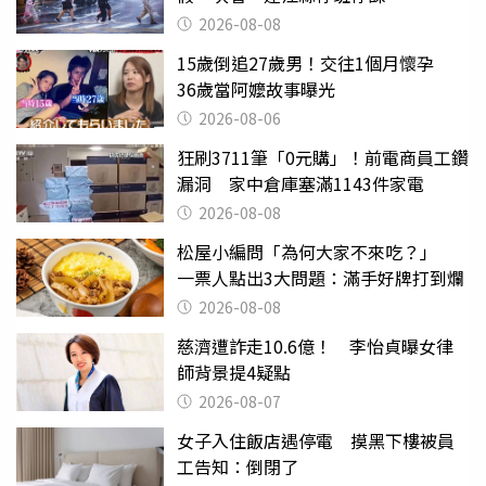
2026-08-08
15歲倒追27歲男！交往1個月懷孕
36歲當阿嬤故事曝光
2026-08-06
狂刷3711筆「0元購」！前電商員工鑽
漏洞 家中倉庫塞滿1143件家電
2026-08-08
松屋小編問「為何大家不來吃？」
一票人點出3大問題：滿手好牌打到爛
2026-08-08
慈濟遭詐走10.6億！ 李怡貞曝女律
師背景提4疑點
2026-08-07
女子入住飯店遇停電 摸黑下樓被員
工告知：倒閉了