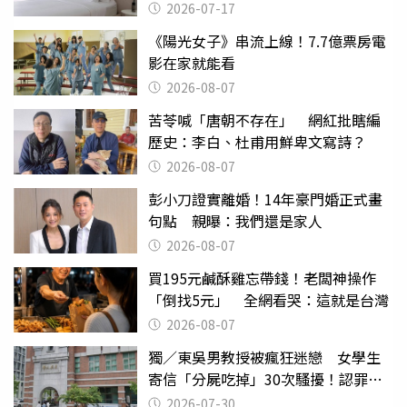
2026-07-17
《陽光女子》串流上線！7.7億票房電
影在家就能看
2026-08-07
苦苓喊「唐朝不存在」 網紅批瞎編
歷史：李白、杜甫用鮮卑文寫詩？
2026-08-07
彭小刀證實離婚！14年豪門婚正式畫
句點 親曝：我們還是家人
2026-08-07
買195元鹹酥雞忘帶錢！老闆神操作
「倒找5元」 全網看哭：這就是台灣
2026-08-07
獨／東吳男教授被瘋狂迷戀 女學生
寄信「分屍吃掉」30次騷擾！認罪免
關
2026-07-30