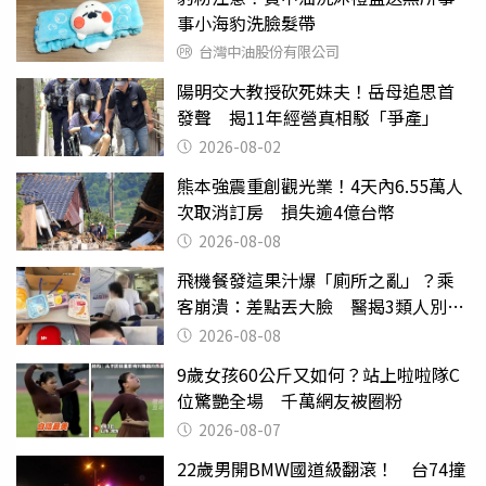
事小海豹洗臉髮帶
台灣中油股份有限公司
陽明交大教授砍死妹夫！岳母追思首
發聲 揭11年經營真相駁「爭產」
2026-08-02
熊本強震重創觀光業！4天內6.55萬人
次取消訂房 損失逾4億台幣
2026-08-08
飛機餐發這果汁爆「廁所之亂」？乘
客崩潰：差點丟大臉 醫揭3類人別亂
喝
2026-08-08
9歲女孩60公斤又如何？站上啦啦隊C
位驚艷全場 千萬網友被圈粉
2026-08-07
22歲男開BMW國道級翻滾！ 台74撞