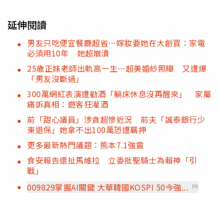
延伸閱讀
男友只吃便宜餐廳超省…嫁妝要她在大創買：家電
必須用10年 她超崩潰
25歲正妹老師出軌高一生…超美婚紗照曝 又遭爆
「男友沒斷過」
300萬網紅表演遭勸酒「躺床休息沒再醒來」 家屬
痛訴真相：遊客狂灌酒
前「甜心議員」涉貪超慘近況 前夫「誠泰銀行少
東退保」她拿不出100萬恐遭羈押
更多最新熱門議題：熊本7.1強震
食安報告還扯馬維拉 立委批聖騎士為賴神「引
戰」
009829掌握AI關鍵 大華韓國KOSPI 50今強...
PR