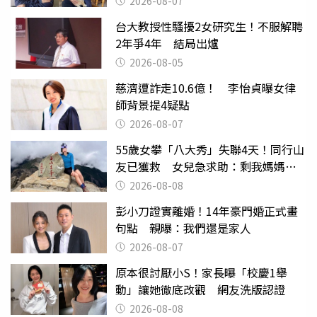
2026-08-07
台大教授性騷擾2女研究生！不服解聘
2年爭4年 結局出爐
2026-08-05
慈濟遭詐走10.6億！ 李怡貞曝女律
師背景提4疑點
2026-08-07
55歲女攀「八大秀」失聯4天！同行山
友已獲救 女兒急求助：剩我媽媽還
沒找到
2026-08-08
彭小刀證實離婚！14年豪門婚正式畫
句點 親曝：我們還是家人
2026-08-07
原本很討厭小S！家長曝「校慶1舉
動」讓她徹底改觀 網友洗版認證
2026-08-08