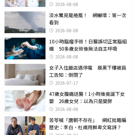
滿分
2026-08-08
淡水驚見龍捲風！ 網嚇壞：第一次
看到
2026-08-08
10小時腦瘤手術！日醫誤切正常腦組
織 50多歲女術後無法自主呼吸
2026-08-08
女子入住飯店遇停電 摸黑下樓被員
工告知：倒閉了
2026-07-17
47歲女腹痛送醫！1小時後竟誕下女
嬰 26歲女兒：以為只是變胖
2026-08-08
苦苓喊「唐朝不存在」 網紅批瞎編
歷史：李白、杜甫用鮮卑文寫詩？