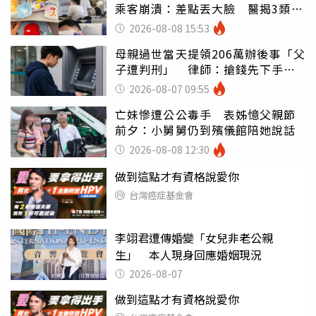
乘客崩潰：差點丟大臉 醫揭3類人
別亂喝
2026-08-08 15:53
母親過世當天提領206萬辦後事「父
子遭判刑」 律師：搶錢先下手是
罪
2026-08-07 09:55
亡妹慘遭公公毒手 表姊憶父親節
前夕：小舅舅仍到殯儀館陪她說話
2026-08-08 12:30
做到這點才有資格說愛你
台灣癌症基金會
李翊君遭傳婚變「女兒非老公親
生」 本人現身回應婚姻現況
2026-08-07
做到這點才有資格說愛你