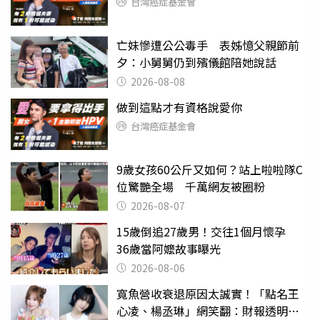
台灣癌症基金會
亡妹慘遭公公毒手 表姊憶父親節前
夕：小舅舅仍到殯儀館陪她說話
2026-08-08
做到這點才有資格說愛你
台灣癌症基金會
9歲女孩60公斤又如何？站上啦啦隊C
位驚艷全場 千萬網友被圈粉
2026-08-07
15歲倒追27歲男！交往1個月懷孕
36歲當阿嬤故事曝光
2026-08-06
寬魚營收衰退原因太誠實！「點名王
心凌、楊丞琳」網笑翻：財報透明度