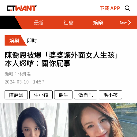
跳至主要內容區塊
下載 APP
最新
社會
娛樂
財經
娛樂
即時
陳喬恩被爆「婆婆讓外面女人生孩」
本人怒嗆：關你屁事
編輯：
林姸君
2024-03-10 14:57
陳喬恩
生小孩
催生
做自己
毛小孩