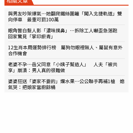
相關文章
與男友吵架爆氣…她翻爬鐵絲圍籬「闖入北捷軌道」雙
向停車 最重可罰100萬
眼角瞥白髮人影「濃味撲鼻」⋯拆除工人嚇歪急落跑
回家驚見「掌印瘀青」
12生肖本周運勢排行榜 屬狗勿眼裡無人、屬鼠有意外
合作機會
老婆不孕⋯岳父同意「小姨子幫造人」 人夫「被共
享」崩潰：男人真的很難做
婆婆狂送「婆家不要的」爛水果⋯公公聯手再補1槍 媳
氣哭：把娘家當廚餘桶