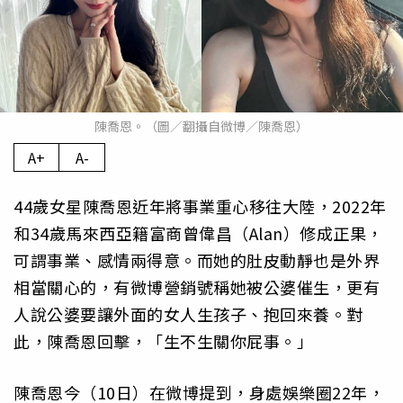
陳喬恩。（圖／翻攝自微博／陳喬恩）
A+
A-
44歲女星陳喬恩近年將事業重心移往大陸，2022年
和34歲馬來西亞籍富商曾偉昌（Alan）修成正果，
可謂事業、感情兩得意。而她的肚皮動靜也是外界
相當關心的，有微博營銷號稱她被公婆催生，更有
人說公婆要讓外面的女人生孩子、抱回來養。對
此，陳喬恩回擊，「生不生關你屁事。」
陳喬恩今（10日）在微博提到，身處娛樂圈22年，