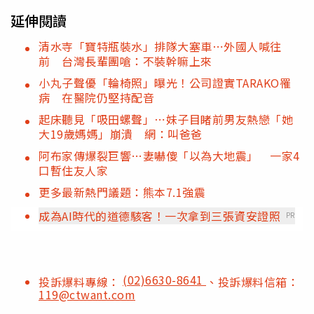
延伸閱讀
清水寺「寶特瓶裝水」排隊大塞車⋯外國人喊往
前 台灣長輩團嗆：不裝幹嘛上來
小丸子聲優「輪椅照」曝光！公司證實TARAKO罹
病 在醫院仍堅持配音
起床聽見「吸田螺聲」⋯妹子目睹前男友熱戀「她
大19歲媽媽」崩潰 網：叫爸爸
阿布家傳爆裂巨響…妻嚇傻「以為大地震」 一家4
口暫住友人家
更多最新熱門議題：熊本7.1強震
成為AI時代的道德駭客！一次拿到三張資安證照
PR
(02)6630-8641
投訴爆料專線：
、投訴爆料信箱：
119@ctwant.com