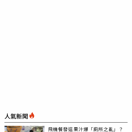
人氣新聞
飛機餐發這果汁爆「廁所之亂」？