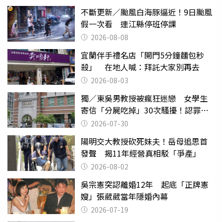
不斷更新／颱風白海豚逼近！9日颱風
假一次看 連江縣停班停課
2026-08-08
宜蘭伴手禮名店「開門5分鐘麵包秒
殺」 在地人喊：拜託大家別再去
2026-08-03
獨／東吳男教授被瘋狂迷戀 女學生
寄信「分屍吃掉」30次騷擾！認罪免
關
2026-07-30
陽明交大教授砍死妹夫！岳母追思首
發聲 揭11年經營真相駁「爭產」
2026-08-02
吳宗憲突認離婚12年 起底「正牌憲
嫂」張葳葳當年隱婚內幕
2026-07-19