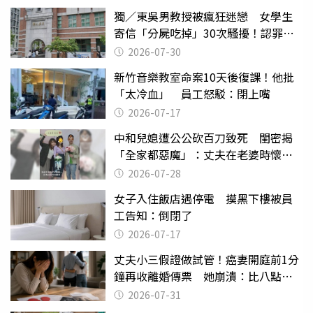
獨／東吳男教授被瘋狂迷戀 女學生
寄信「分屍吃掉」30次騷擾！認罪免
關
2026-07-30
新竹音樂教室命案10天後復課！他批
「太冷血」 員工怒駁：閉上嘴
2026-07-17
中和兒媳遭公公砍百刀致死 閨密揭
「全家都惡魔」：丈夫在老婆時懷孕
摔東西
2026-07-28
女子入住飯店遇停電 摸黑下樓被員
工告知：倒閉了
2026-07-17
丈夫小三假證做試管！癌妻開庭前1分
鐘再收離婚傳票 她崩潰：比八點檔
還扯
2026-07-31