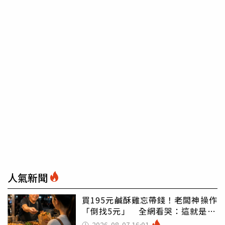
人氣新聞
買195元鹹酥雞忘帶錢！老闆神操作
「倒找5元」 全網看哭：這就是台
灣
2026-08-07 16:01