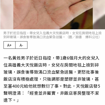
男子於近日指控，帶女兒入住義大天悅飯店時，女兒在房間地毯上撿
到碎玻璃，誤食後導致滿口流血緊急送醫。（圖／臉書 爆料公社）
A+
A-
一名黃姓男子於近日指控，帶1歲6個月大的女兒入
住高雄義大天悅飯店時，女兒在房間地毯上撿到碎
玻璃，誤食後導致滿口流血緊急送醫，更怒批事後
飯店沒有積極處理，只強調那是塑膠並非玻璃，甚
至塞400元給他就想敷衍了事。對此，天悅飯店發5
聲明澄清：「經查並非屬實，非飯店客房整理不潔
遺下。」