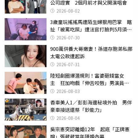
公司證實 2個月前才與父開演唱會
2026-08-02
3歲童玩搖搖馬遭陌生婦狠甩巴掌 瞎
扯「被罵吃屎」遭法官打臉判5月須入
監
2026-07-30
900萬供養大哥嫩妻！孫道存胞弟私挪
太電公款遭起訴
2026-07-31
陸短劇圈爆潛規則！富婆砸錢當女
主 狂加吻戲「伸舌咬唇」男演員崩
潰
2026-08-03
香車美人1／彭彭海邊秘境外拍 男伴
豪車接送還祭「鈔能力」
2026-08-04
吳宗憲突認離婚12年 起底「正牌憲
嫂」張葳葳當年隱婚內幕