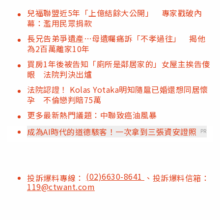
兒福聯盟近5年「上億結餘大公開」 專家戳破內
幕：濫用民眾捐款
長兄告弟爭遺產…母遺囑痛訴「不孝過往」 揭他
為2百萬離家10年
買房1年後被告知「廁所是鄰居家的」女屋主挨告傻
眼 法院判決出爐
法院認證！ Kolas Yotaka明知隨扈已婚還想同居懷
孕 不倫戀判賠75萬
更多最新熱門議題：中聯致癌油風暴
成為AI時代的道德駭客！一次拿到三張資安證照
PR
(02)6630-8641
投訴爆料專線：
、投訴爆料信箱：
119@ctwant.com