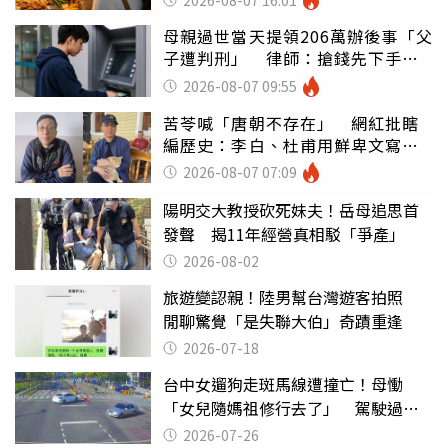
母親過世當天提領206萬辦後事「父
子遭判刑」 律師：搶錢先下手是
罪
2026-08-07 09:55
苦苓喊「唐朝不存在」 網紅批瞎
編歷史：李白、杜甫用鮮卑文寫
詩？
2026-08-07 07:09
陽明交大教授砍死妹夫！岳母追思首
發聲 揭11年經營真相駁「爭產」
2026-08-02
旅遊變認親！陸男幫台灣遊客拍照
閒聊驚覺「是失聯大伯」奇蹟重逢
2026-07-18
台中女遛狗走斑馬線遭撞亡！母慟
「女兒隨媽祖修行去了」 駕駛過失
致死判9月
2026-07-26