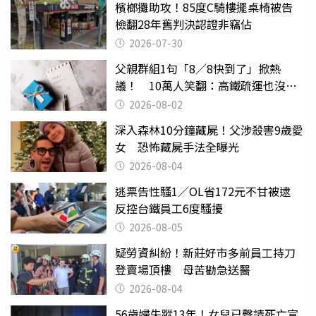
檳榔攤助攻！85度C騎樓擺桌椅被告
檢翻28年舊判決認證非竊佔
2026-07-30
父親群組1句「8／8快到了」掀熱
議！ 10萬人笑翻：高鐵疏運也沒列
父親節
2026-08-02
深入森林10分鐘藏屍！父涉殺害9歲愛
女 恐怖藏屍手法全曝光
2026-08-04
逃票告性騷1／OL省172元不甘被逮
反控台鐵員工6度騷擾
2026-08-05
疑勞資糾紛！新莊好市多前員工持刀
登賣場頂樓 母苦勸急送醫
2026-08-04
56歲婦失蹤13年！女兒已聲請死亡宣