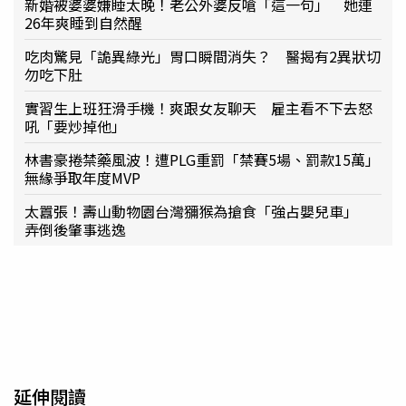
新婚被婆婆嫌睡太晚！老公外婆反嗆「這一句」 她連
26年爽睡到自然醒
吃肉驚見「詭異綠光」胃口瞬間消失？ 醫揭有2異狀切
勿吃下肚
實習生上班狂滑手機！爽跟女友聊天 雇主看不下去怒
吼「要炒掉他」
林書豪捲禁藥風波！遭PLG重罰「禁賽5場、罰款15萬」
無緣爭取年度MVP
太囂張！壽山動物園台灣獼猴為搶食「強占嬰兒車」
弄倒後肇事逃逸
延伸閱讀