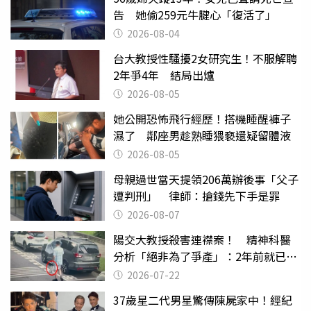
告 她偷259元牛腱心「復活了」
2026-08-04
台大教授性騷擾2女研究生！不服解聘
2年爭4年 結局出爐
2026-08-05
她公開恐怖飛行經歷！搭機睡醒褲子
濕了 鄰座男趁熟睡猥褻還疑留體液
2026-08-05
母親過世當天提領206萬辦後事「父子
遭判刑」 律師：搶錢先下手是罪
2026-08-07
陽交大教授殺害連襟案！ 精神科醫
分析「絕非為了爭產」：2年前就已言
行詭異
2026-07-22
37歲星二代男星驚傳陳屍家中！經紀