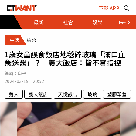
跳至主要內容區塊
下載 APP
最新
社會
娛樂
財經
生活
綜合
1歲女童誤食飯店地毯碎玻璃「滿口血
急送醫」？ 義大飯店：皆不實指控
編輯：
邱芊
2024-03-19 20:52
義大
義大飯店
天悅飯店
玻璃
塑膠筆蓋