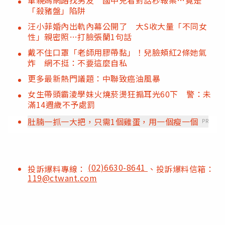
「殺豬盤」陷阱
汪小菲婚內出軌內幕公開了 大S收大量「不同女
性」親密照…打臉張蘭1句話
戴不住口罩「老師用膠帶黏」！兒臉頰紅2條她氣
炸 網不挺：不要這麼自私
更多最新熱門議題：中聯致癌油風暴
女生帶頭霸淩學妹火燒菸燙狂搧耳光60下 警：未
滿14週歲不予處罰
肚腩一抓一大把，只需1個雞蛋，用一個瘦一個
PR
(02)6630-8641
投訴爆料專線：
、投訴爆料信箱：
119@ctwant.com