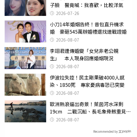
子臉 醫竟喊：我喜歡，比較洋氣
2026-07-26
小刀14年婚姻告終！昔包直升機求
婚 豪砸545萬辦婚禮還找連戰證婚
2026-08-07
李翊君遭傳婚變「女兒非老公親
生」 本人現身回應婚姻現況
2026-08-07
伊波拉失控！民主剛果破4000人感
染、1850死 專家憂病毒恐已突變
2026-08-07
歐洲熱浪逼出奇景！萊茵河水深剩
19cm 二戰沉船、長毛象骨骸重見天
日
2026-08-07
Recommended by