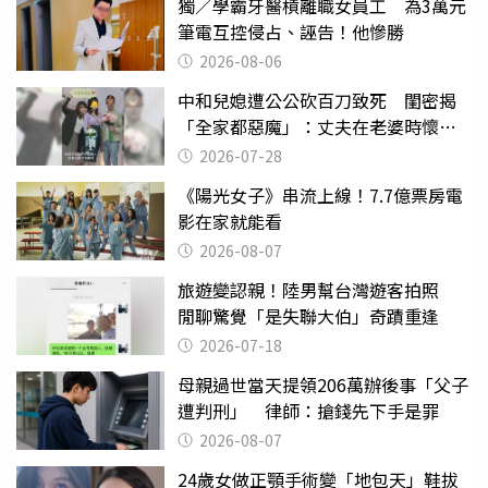
獨／學霸牙醫槓離職女員工 為3萬元
筆電互控侵占、誣告！他慘勝
2026-08-06
中和兒媳遭公公砍百刀致死 閨密揭
「全家都惡魔」：丈夫在老婆時懷孕
摔東西
2026-07-28
《陽光女子》串流上線！7.7億票房電
影在家就能看
2026-08-07
旅遊變認親！陸男幫台灣遊客拍照
閒聊驚覺「是失聯大伯」奇蹟重逢
2026-07-18
母親過世當天提領206萬辦後事「父子
遭判刑」 律師：搶錢先下手是罪
2026-08-07
24歲女做正顎手術變「地包天」鞋拔