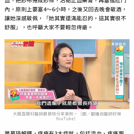
血，把紗布捲成紗條，沾點止血藥膏，再塞進肛門
內，原則上要塞4～6小時，之後又回去晚會敬酒，
讓她深感敬佩，「她其實還滿能忍的，這其實很不
舒服」，也呼籲大家不要輕忽痔瘡。
大腸直腸科醫師蕭慕琦分享案例。（圖／翻攝自醫師好辣
YouTube）
蕭慕琦解釋，痔瘡有3大症狀，包括流血、疼痛跟