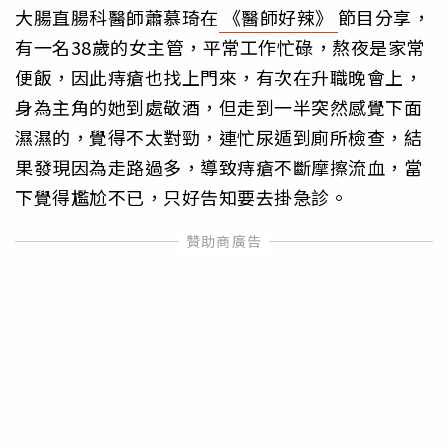
大腸直腸科醫師蕭慕琦在
《醫師好辣》
節目分享，
有一名38歲的女主管，平常工作忙碌，熬夜是家常
便飯，因此痔瘡也找上門來，有次在升職晚會上，
身為主角的她到處敬酒，但走到一半突然感覺下面
濕濕的，覺得不太對勁，連忙尿遁到廁所檢查，結
果發現因為走路過多，導致痔瘡不斷摩擦流血，當
下覺得尷尬不已，只好告知要去掛急診。