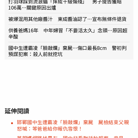
打羽球踩到流浪貓「摔成十級傷殘」 男子提告獲賠
106萬…關鍵原因出爐
被爆混用其他廠醬汁 東成醬油認了…宣布無條件退貨
供養爸媽16年 中年婦冒「不要活太久」念頭…原因超
辛酸
國中生遭霸凌「臉敲爛」棄屍…傷口最長8cm 警初判
預謀犯案：殺人前就挖坑
延伸閱讀
邯鄲國中生遭霸凌「臉敲爛」棄屍 屍檢結束父親
怒喊：等爸爸給你報仇雪恨！
單親媽網路找男友 國中兒看對話秒報案…竟是