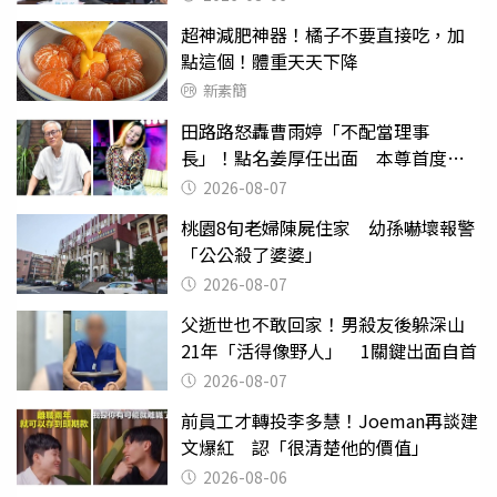
超神減肥神器！橘子不要直接吃，加
點這個！體重天天下降
新素簡
田路路怒轟曹雨婷「不配當理事
長」！點名姜厚任出面 本尊首度回
應了
2026-08-07
桃園8旬老婦陳屍住家 幼孫嚇壞報警
「公公殺了婆婆」
2026-08-07
父逝世也不敢回家！男殺友後躲深山
21年「活得像野人」 1關鍵出面自首
2026-08-07
前員工才轉投李多慧！Joeman再談建
文爆紅 認「很清楚他的價值」
2026-08-06