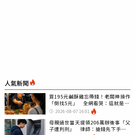
人氣新聞
買195元鹹酥雞忘帶錢！老闆神操作
「倒找5元」 全網看哭：這就是台
灣
2026-08-07 16:01
母親過世當天提領206萬辦後事「父
子遭判刑」 律師：搶錢先下手是