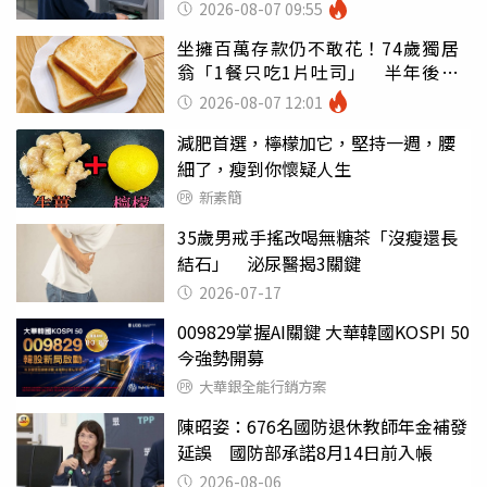
罪
2026-08-07 09:55
坐擁百萬存款仍不敢花！74歲獨居
翁「1餐只吃1片吐司」 半年後暴
瘦嚇壞女兒
2026-08-07 12:01
減肥首選，檸檬加它，堅持一週，腰
細了，瘦到你懷疑人生
新素簡
35歲男戒手搖改喝無糖茶「沒瘦還長
結石」 泌尿醫揭3關鍵
2026-07-17
009829掌握AI關鍵 大華韓國KOSPI 50
今強勢開募
大華銀全能行銷方案
陳昭姿：676名國防退休教師年金補發
延誤 國防部承諾8月14日前入帳
2026-08-06