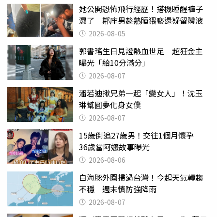
她公開恐怖飛行經歷！搭機睡醒褲子
濕了 鄰座男趁熟睡猥褻還疑留體液
2026-08-05
郭書瑤生日見證熱血世足 超狂金主
曝光「給10分滿分」
2026-08-07
潘若迪揪兄弟一起「變女人」！沈玉
琳幫圓夢化身女僕
2026-08-07
15歲倒追27歲男！交往1個月懷孕
36歲當阿嬤故事曝光
2026-08-06
白海豚外圍掃過台灣！今起天氣轉趨
不穩 週末慎防強降雨
2026-08-07