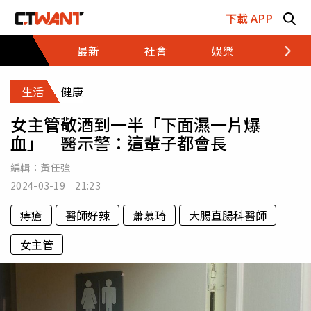
跳至主要內容區塊
下載 APP
最新
社會
娛樂
財經
生活
健康
女主管敬酒到一半「下面濕一片爆
血」 醫示警：這輩子都會長
編輯：
黃任強
2024-03-19 21:23
痔瘡
醫師好辣
蕭慕琦
大腸直腸科醫師
女主管