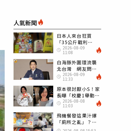
人氣新聞
日本人來台狂買
「35公斤戰利
2026-08-09
品」 連拜拜用紅
11:08
盤、「小心地滑」
告示牌也帶回家
白海豚外圍環流襲
北台灣 網友問為
2026-08-09
何沒放颱風假 蔣
11:33
萬安回應了
原本很討厭小S！家
長曝「校慶1舉動」
2026-08-08
讓她徹底改觀 網
11:03
友洗版認證
飛機餐發這果汁爆
「廁所之亂」？乘
客崩潰：差點丟大
2026-08-08 15:53