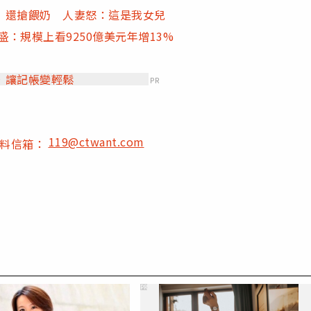
」還搶餵奶 人妻怒：這是我女兒
盛：規模上看9250億美元年增13%
，讓記帳變輕鬆
PR
119@ctwant.com
爆料信箱：
PR