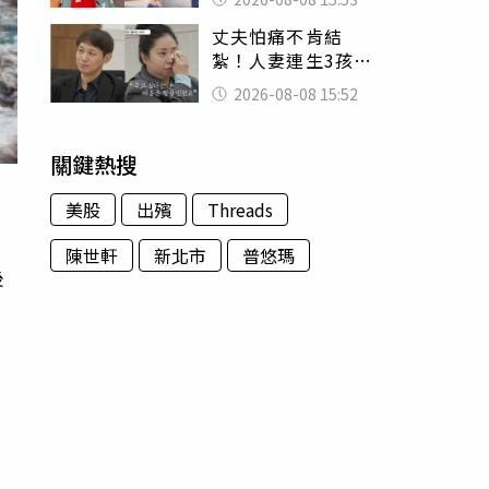
臉 醫揭3類人別亂
丈夫怕痛不肯結
喝
紮！人妻連生3孩
控遭家暴淚喊：真
2026-08-08 15:52
的好累
關鍵熱搜
美股
出殯
Threads
陳世軒
新北市
普悠瑪
後