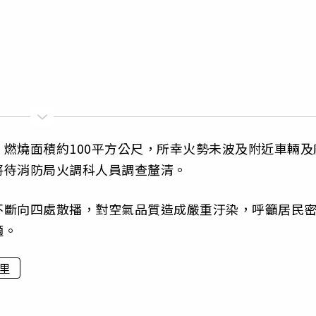
燃燒面積約100平方公尺，所幸火勢未波及附近車輛及
將待消防局火調科人員調查釐清。
不斷向四處散播，對空氣品質造成嚴重汙染，呼籲居民
適。
里