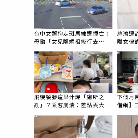
台中女遛狗走斑馬線遭撞亡！
慈濟遭詐
母慟「女兒隨媽祖修行去
曝女律
了」 駕駛過失致死判9月
PR
飛機餐發這果汁爆「廁所之
下個月
亂」？乘客崩潰：差點丟大
借網】
臉 醫揭3類人別亂喝
PR