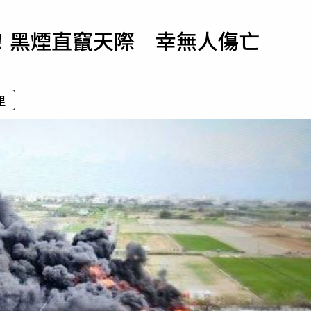
寵物
！黑煙直竄天際 幸無人傷亡
運勢
運動
梅酒
里