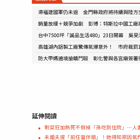
滯福建國軍仍未返 金門縣政府將持續與陸方
銷量放緩＋競爭加劇 彭博：特斯拉中國工廠將
台中7500坪「誠品生活480」23日開幕 吳
高雄湖內鋁製工廠驚傳氣爆意外！ 市府裁罰1
防大甲媽遶境搶轎鬥毆 彰化警與各宮廟簽署
延伸閱讀
剩菜狂加熱死不倒掉「孫吃到住院」⋯人
未婚夫提「前任當伴娘」！她得知原因氣