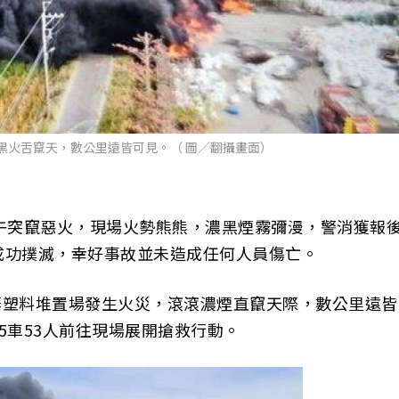
黑火舌竄天，數公里遠皆可見。（ 圖／翻攝畫面）
午突竄惡火，現場火勢熊熊，濃黑煙霧彌漫，警消獲報
成功撲滅，幸好事故並未造成任何人員傷亡。
廢棄塑料堆置場發生火災，滾滾濃煙直竄天際，數公里遠皆
5車53人前往現場展開搶救行動。