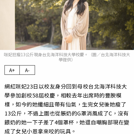
咪妃狂瘦13公斤現身台北海洋科技大學校慶。（圖／台北海洋科技大
學提供）
A+
A-
網紅咪妃23日以校友身分回到母校台北海洋科技大
學參加創校58屆校慶，相較去年出席時的豐腴模
樣，如今的她纖細且帶有仙氣，生完女兒後她瘦了
13公斤，不過上圍也從脹奶的G罩消風成了C，沒有
餵奶的她一下子差了4個罩杯，她還自嘲胸部現在變
成了女兒小恩拿來咬的玩具。