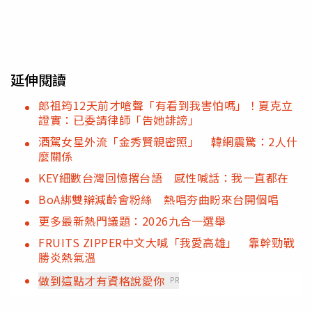
延伸閱讀
郎祖筠12天前才嗆聲「有看到我害怕嗎」！夏克立
證實：已委請律師「告她誹謗」
酒駕女星外流「金秀賢親密照」 韓網震驚：2人什
麼關係
KEY細數台灣回憶撂台語 感性喊話：我一直都在
BoA綁雙辮減齡會粉絲 熱唱夯曲盼來台開個唱
更多最新熱門議題：2026九合一選舉
FRUITS ZIPPER中文大喊「我愛高雄」 靠幹勁戰
勝炎熱氣溫
做到這點才有資格說愛你
PR