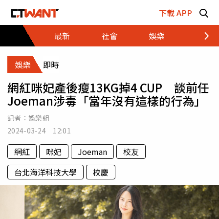
跳至主要內容區塊
下載 APP
最新
社會
娛樂
財經
娛樂
即時
網紅咪妃產後瘦13KG掉4 CUP 談前任
Joeman涉毒「當年沒有這樣的行為」
記者：
娛樂組
2024-03-24 12:01
網紅
咪妃
Joeman
校友
台北海洋科技大學
校慶