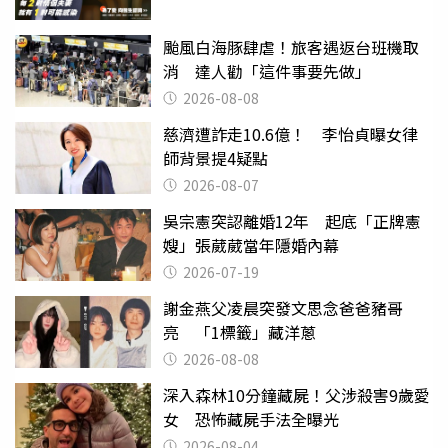
颱風白海豚肆虐！旅客遇返台班機取
消 達人勸「這件事要先做」
2026-08-08
慈濟遭詐走10.6億！ 李怡貞曝女律
師背景提4疑點
2026-08-07
吳宗憲突認離婚12年 起底「正牌憲
嫂」張葳葳當年隱婚內幕
2026-07-19
謝金燕父凌晨突發文思念爸爸豬哥
亮 「1標籤」藏洋蔥
2026-08-08
深入森林10分鐘藏屍！父涉殺害9歲愛
女 恐怖藏屍手法全曝光
2026-08-04