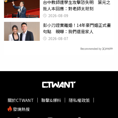
台中教師遭學生攻擊恐失明 葉元之
批人本回應：對老師太苛刻
2026-08-09
彭小刀證實離婚！14年豪門婚正式畫
句點 親曝：我們還是家人
2026-08-07
Recommended by
關於CTWANT
聯繫&爆料
隱私權政策
發燒熱搜