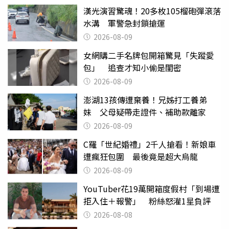
漢光演習驚魂！20多枚105榴砲彈滾落
水溝 軍警急封鎖搶運
2026-08-09
女網購二手名牌包開箱驚見「失蹤愛
包」 追查才知小偷是閨密
2026-08-09
澎湖13孩傳遭棄養！兄姊打工養弟
妹 父母疑帶走證件、補助款離家
2026-08-09
C羅「世紀婚禮」2千人搶看！新娘車
遭瘋狂包圍 最後竟是超大烏龍
2026-08-09
YouTuber花19萬開箱度假村「到場遭
拒入住＋報警」 粉絲怒灌1星負評
2026-08-08