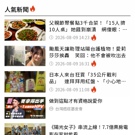
人氣新聞
父親節聚餐點3千合菜！「15人擠
10人桌」她餓到崩潰 網傻眼：讓
店家看笑話
2026-08-09 14:23
颱風天讓助理站陽台護植物！愛莉
莎莎挨轟 笑回：他不會被吹出去
2026-08-09 16:31
日本人來台狂買「35公斤戰利
品」 連拜拜用紅盤、「小心地
滑」告示牌也帶回家
2026-08-09 11:08
做到這點才有資格說愛你
台灣癌症基金會
《陽光女子》串流上線！7.7億票房電
影在家就能看