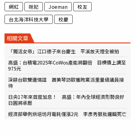
網紅
咪妃
Joeman
校友
台北海洋科技大學
校慶
相關文章
「獨活女帝」江口德子來台慶生 平溪放天燈全被拍
高盛：台積電2025年CoWos產能將翻倍 目標價上調至
975元
深耕台歐雙邊情誼 蕭美琴訪歐獲跨黨派重量級議員接
待
日央17年來首度加息！ 高盛：年內全球經濟形勢良好
日圓將承壓
經濟部舉例烘培坊月電耗僅漲2元 李彥秀狠批邏輯死亡