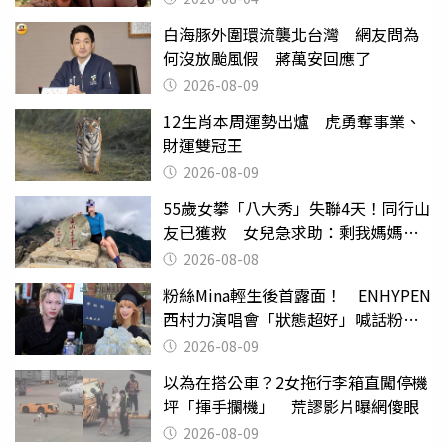
白海豚外圍環流襲北台灣 網友問為
何沒放颱風假 蔣萬安回應了
2026-08-09
12生肖本周運勢出爐 虎勇奪事業、
財運雙冠王
2026-08-09
55歲女攀「八大秀」失聯4天！同行山
友已獲救 女兒急求助：剩我媽媽還
沒找到
2026-08-08
粉絲Mina輕生後首露面！ ENHYPEN
西村力演唱會「狀態超好」喊話粉
絲：我們心意相通
2026-08-09
以為在搭公車？2女拖行李箱直闖停機
坪「揮手攔機」 荒謬影片曝網傻眼
2026-08-09