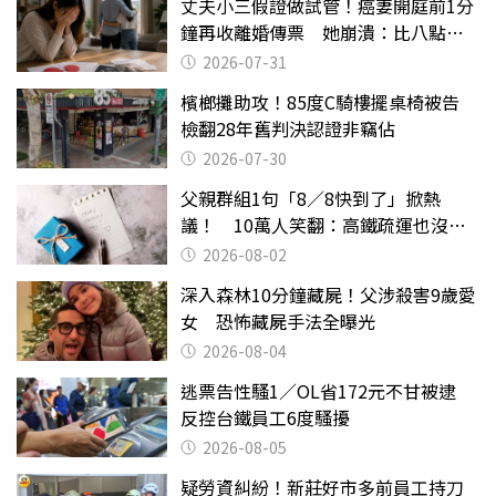
丈夫小三假證做試管！癌妻開庭前1分
鐘再收離婚傳票 她崩潰：比八點檔
還扯
2026-07-31
檳榔攤助攻！85度C騎樓擺桌椅被告
檢翻28年舊判決認證非竊佔
2026-07-30
父親群組1句「8／8快到了」掀熱
議！ 10萬人笑翻：高鐵疏運也沒列
父親節
2026-08-02
深入森林10分鐘藏屍！父涉殺害9歲愛
女 恐怖藏屍手法全曝光
2026-08-04
逃票告性騷1／OL省172元不甘被逮
反控台鐵員工6度騷擾
2026-08-05
疑勞資糾紛！新莊好市多前員工持刀