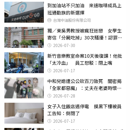
到加油站不只加油 來速咖啡成爲上
班通勤族的新選擇
台灣中油股份有限公司
獨／東吳男教授被瘋狂迷戀 女學生
寄信「分屍吃掉」30次騷擾！認罪免
關
2026-07-30
新竹音樂教室命案10天後復課！他批
「太冷血」 員工怒駁：閉上嘴
2026-07-17
中和兒媳遭公公砍百刀致死 閨密揭
「全家都惡魔」：丈夫在老婆時懷孕
摔東西
2026-07-28
女子入住飯店遇停電 摸黑下樓被員
工告知：倒閉了
2026-07-17