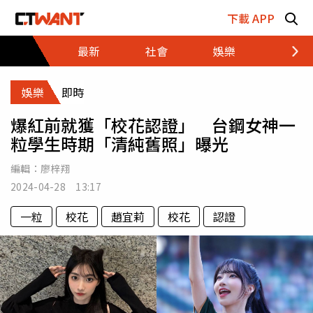
跳至主要內容區塊
下載 APP
最新
社會
娛樂
財經
娛樂
即時
爆紅前就獲「校花認證」 台鋼女神一
粒學生時期「清純舊照」曝光
編輯：
廖梓翔
2024-04-28 13:17
一粒
校花
趙宜莉
校花
認證