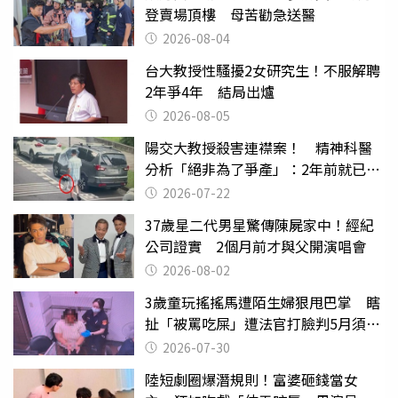
登賣場頂樓 母苦勸急送醫
2026-08-04
台大教授性騷擾2女研究生！不服解聘
2年爭4年 結局出爐
2026-08-05
陽交大教授殺害連襟案！ 精神科醫
分析「絕非為了爭產」：2年前就已言
行詭異
2026-07-22
37歲星二代男星驚傳陳屍家中！經紀
公司證實 2個月前才與父開演唱會
2026-08-02
3歲童玩搖搖馬遭陌生婦狠甩巴掌 瞎
扯「被罵吃屎」遭法官打臉判5月須入
監
2026-07-30
陸短劇圈爆潛規則！富婆砸錢當女