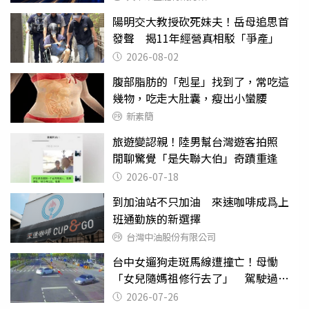
陽明交大教授砍死妹夫！岳母追思首
發聲 揭11年經營真相駁「爭產」
2026-08-02
腹部脂肪的「剋星」找到了，常吃這
幾物，吃走大肚囊，瘦出小蠻腰
新素簡
旅遊變認親！陸男幫台灣遊客拍照
閒聊驚覺「是失聯大伯」奇蹟重逢
2026-07-18
到加油站不只加油 來速咖啡成爲上
班通勤族的新選擇
台灣中油股份有限公司
台中女遛狗走斑馬線遭撞亡！母慟
「女兒隨媽祖修行去了」 駕駛過失
致死判9月
2026-07-26