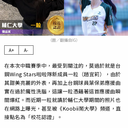
（圖／翻攝自IG）
A+
A-
在本次中職賽季中，最受到關注的，莫過於就是台
鋼Wing Stars啦啦隊新成員一粒（趙宜莉），由於
其甜美亮麗的外表，再加上台鋼球員葉保弟應援曲
實在過於魔性洗腦，這讓一粒憑藉著這首應援曲瞬
間爆紅。而近期一粒就讀於輔仁大學期間的照片也
在網路上曝光，甚至被《Koobii鬧大學》頻道，直
接點名為「校花認證」。