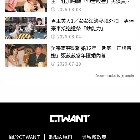
主 狂加吻戲「伸舌咬唇」男演員崩
潰
2026-08-03
香車美人1／彭彭海邊秘境外拍 男伴
豪車接送還祭「鈔能力」
2026-08-04
吳宗憲突認離婚12年 起底「正牌憲
嫂」張葳葳當年隱婚內幕
2026-07-19
Recommended by
關於CTWANT
聯繫&爆料
隱私權政策