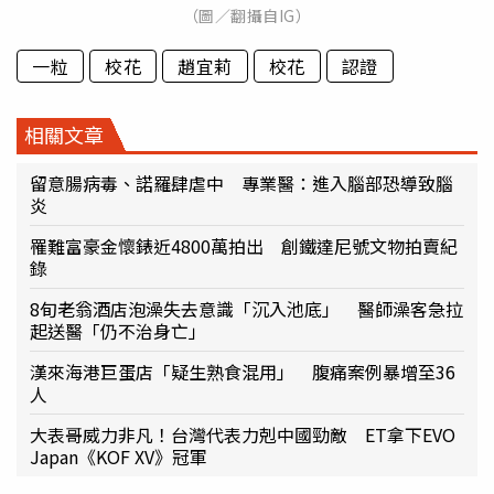
（圖／翻攝自IG）
一粒
校花
趙宜莉
校花
認證
相關文章
留意腸病毒、諾羅肆虐中 專業醫：進入腦部恐導致腦
炎
罹難富豪金懷錶近4800萬拍出 創鐵達尼號文物拍賣紀
錄
8旬老翁酒店泡澡失去意識「沉入池底」 醫師澡客急拉
起送醫「仍不治身亡」
漢來海港巨蛋店「疑生熟食混用」 腹痛案例暴增至36
人
大表哥威力非凡！台灣代表力剋中國勁敵 ET拿下EVO
Japan《KOF XV》冠軍