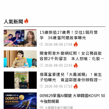
人氣新聞
15歲倒追27歲男！交往1個月懷
孕 36歲當阿嬤故事曝光
2026-08-06 17:04
開會照意外變網紅照！女公務員妝
容掀2千則留言 本人怒嗆：化妝有
錯嗎
2026-08-05 22:43
億萬富豪遭兒「大義滅親」！偷生
子怕曝光 竟盜鄰居身份辦假證落
戶
2026-08-06 17:53
009829掌握AI關鍵 大華韓國KOSPI 50
今強勢開募
大華銀全能行銷方案