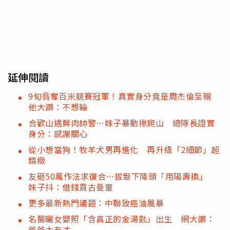
延伸閱讀
9旬翁奪百米競賽冠軍！真實身分竟是周杰倫至親
他大讚：不想輸
合歡山遇鮮肉帥警…妹子暴動揪爬山 總隊長證實
身分：感謝關心
從小想當狗！牧羊犬男再進化 再升級「2細節」超
精緻
友砸50萬作法求復合…拔髮下降頭「用陽壽換」
妹子抖：借錢買古曼童
更多最新熱門議題：中聯致癌油風暴
名醫曬女嬰照「含真正的金湯匙」出生 網大讚：
爸爸太有才