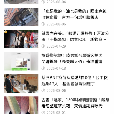
2026-08-04
「車是我的、油也是我的」睡車竟被
收住宿費 官方一句話打臉飯店
2026-08-06
辣露內在美1／郭源元爆熱戀！河濱公
園「十指緊扣」帥氣KOL 新歡身份
曝光
2026-07-29
旅遊變認親！陸男幫台灣遊客拍照
閒聊驚覺「是失聯大伯」奇蹟重逢
2026-07-18
慈濟BNT疫苗採購遭詐10億！台中檢
起訴17人 基金會發聲回應了
2026-08-06
古書「逃家」150年回歸圖書館！藏身
老宅壁爐茶葉箱 天價逾期費曝光
2026-08-01