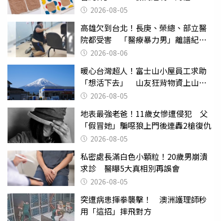
聚酯纖維
2026-08-05
高雄欠到台北！長庚、榮總、部立醫
院都受害 「醫療暴力男」離譜紀錄
曝光
2026-08-06
暖心台灣超人！富士山小屋員工求助
「想活下去」 山友狂背物資上山：
台灣真的是寶島
2026-08-05
地表最強老爸！11歲女慘遭侵犯 父
「假冒她」騙噁狼上門後連轟2槍復仇
2026-08-05
私密處長滿白色小顆粒！20歲男崩潰
求診 醫曝5大真相別再誤會
2026-08-05
突遭病患揮拳襲擊！ 澳洲護理師秒
用「這招」摔飛對方