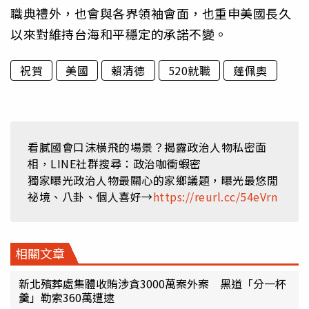
職典禮外，也會與各界領袖會面，也重申美國長久
以來對維持台海和平穩定的承諾不變。
祝賀
美國
賴清德
520就職
蓬佩奧
看膩國會口沫橫飛的場景？揭露政治人物私密面
相，LINE社群搜尋：政治咖衝蝦密
獨家曝光政治人物最關心的家鄉議題，曝光最悠閒
祕境、八卦、個人喜好→
https://reurl.cc/54eVrn
相關文章
新北殯葬處集體收賄涉貪3000萬案外案 黑道「分一杯
羹」勒索360萬遭逮