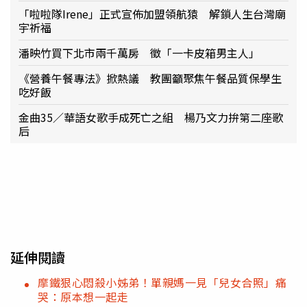
「啦啦隊Irene」正式宣佈加盟領航猿 解鎖人生台灣廟
宇祈福
潘映竹買下北市兩千萬房 徵「一卡皮箱男主人」
《營養午餐專法》掀熱議 教團籲聚焦午餐品質保學生
吃好飯
金曲35／華語女歌手成死亡之組 楊乃文力拚第二座歌
后
延伸閱讀
摩鐵狠心悶殺小姊弟！單親媽一見「兒女合照」痛
哭：原本想一起走