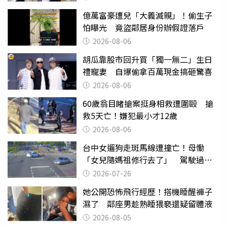
億萬富豪遭兒「大義滅親」！偷生子
怕曝光 竟盜鄰居身份辦假證落戶
2026-08-06
胡瓜靠股市回升買「獨一無二」生日
禮寵妻 自爆偷拿百萬現金搞砸驚喜
2026-08-06
60歲翁目睹搶案挺身相救遭圍毆 搶
救5天亡！嫌犯最小才12歲
2026-08-06
台中女遛狗走斑馬線遭撞亡！母慟
「女兒隨媽祖修行去了」 駕駛過失
致死判9月
2026-07-26
她公開恐怖飛行經歷！搭機睡醒褲子
濕了 鄰座男趁熟睡猥褻還疑留體液
2026-08-05