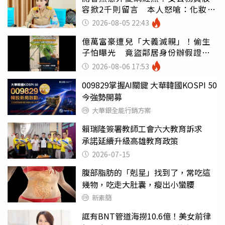
容掀2千則留言 本人怒嗆：化妝有
錯嗎
2026-08-05 22:43
億萬富豪遭兒「大義滅親」！偷生
子怕曝光 竟盜鄰居身份辦假證落
戶
2026-08-06 17:53
009829掌握AI關鍵 大華韓國KOSPI 50
今強勢開募
大華銀全能行銷方案
賴瑞隆簽署教師工會六大教育訴求
承諾延續升級高雄教育政策
2026-07-15
腹部脂肪的「剋星」找到了，常吃這
幾物，吃走大肚囊，瘦出小蠻腰
新素簡
誆有BNT管道海撈10.6億！美女前律