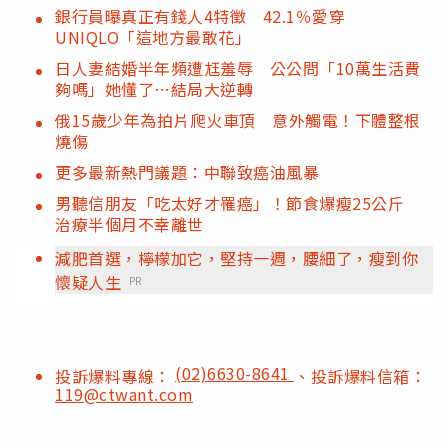
銀行員曝真正有錢人4特徵 42.1％愛穿
UNIQLO「這地方最敢花」
日人妻結婚半年頻遭尪羞辱 公公問「10萬生活費
夠嗎」她懂了…結局大逆轉
俄15歲少年為拍片爬火車頂 意外觸電！下體整根
燒傷
更多最新熱門議題：中聯致癌油風暴
男聽信朋友「吃太好才罹癌」！節食爆瘦25公斤
治療半個月不幸離世
減肥首選，檸檬加它，堅持一週，腰細了，瘦到你
懷疑人生
PR
(02)6630-8641
投訴爆料專線：
、投訴爆料信箱：
119@ctwant.com