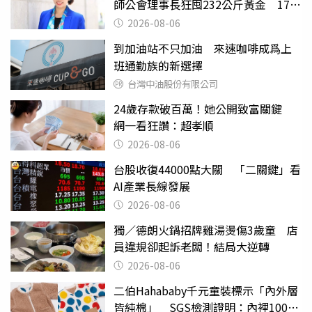
師公會理事長狂囤232公斤黃金 17人
遭起訴
2026-08-06
到加油站不只加油 來速咖啡成爲上
班通勤族的新選擇
台灣中油股份有限公司
24歲存款破百萬！她公開致富關鍵
網一看狂讚：超孝順
2026-08-06
台股收復44000點大關 「二關鍵」看
AI產業長線發展
2026-08-06
獨／德朗火鍋招牌雞湯燙傷3歲童 店
員違規卻起訴老闆！結局大逆轉
2026-08-06
二伯Hahababy千元童裝標示「內外層
皆純棉」 SGS檢測證明：內裡100%