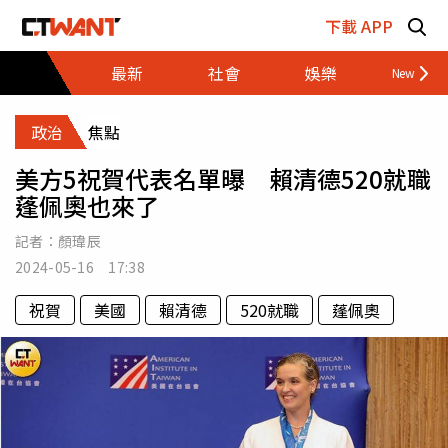
跳至主要內容區塊
下載 APP
最新
社會
娛樂
財經
政治
焦點
美方5祝賀代表名單曝 賴清德520就職
蓬佩奧也來了
記者：
顏瑋辰
2024-05-16 17:38
祝賀
美國
賴清德
520就職
蓬佩奧