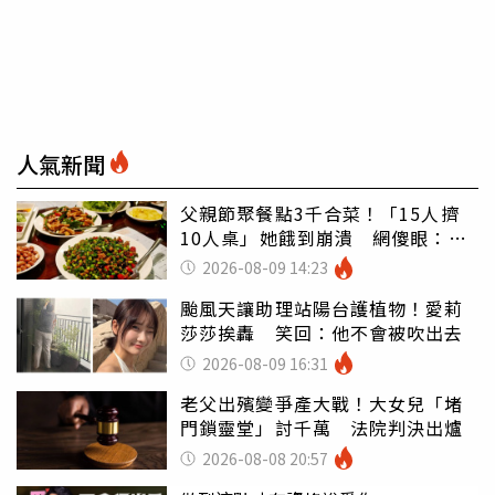
人氣新聞
父親節聚餐點3千合菜！「15人擠
10人桌」她餓到崩潰 網傻眼：讓
店家看笑話
2026-08-09 14:23
颱風天讓助理站陽台護植物！愛莉
莎莎挨轟 笑回：他不會被吹出去
2026-08-09 16:31
老父出殯變爭產大戰！大女兒「堵
門鎖靈堂」討千萬 法院判決出爐
2026-08-08 20:57