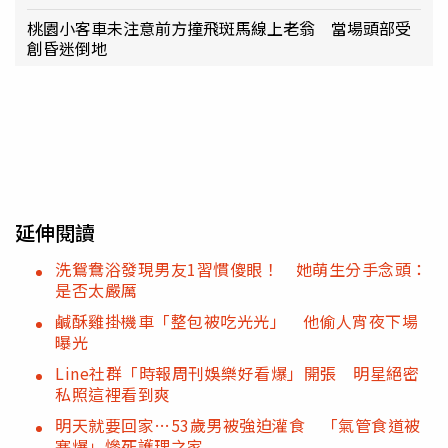
桃園小客車未注意前方撞飛斑馬線上老翁 當場頭部受
創昏迷倒地
延伸閱讀
洗鴛鴦浴發現男友1習慣傻眼！ 她萌生分手念頭：
是否太嚴厲
鹹酥雞掛機車「整包被吃光光」 他偷人宵夜下場
曝光
Line社群「時報周刊娛樂好看爆」開張 明星絕密
私照這裡看到爽
明天就要回家…53歲男被強迫灌食 「氣管食道被
塞爆」慘死護理之家