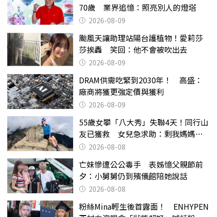
70歲 業界追憶：照亮別人的燈塔
2026-08-09
颱風天讓助理站陽台護植物！愛莉莎
莎挨轟 笑回：他不會被吹出去
2026-08-09
DRAM供需吃緊到2030年！ 高盛：
廠商將獲更強定價與獲利
2026-08-09
55歲女攀「八大秀」失聯4天！同行山
友已獲救 女兒急求助：剩我媽媽還
沒找到
2026-08-08
亡妹慘遭公公毒手 表姊憶父親節前
夕：小舅舅仍到殯儀館陪她說話
2026-08-08
粉絲Mina輕生後首露面！ ENHYPEN