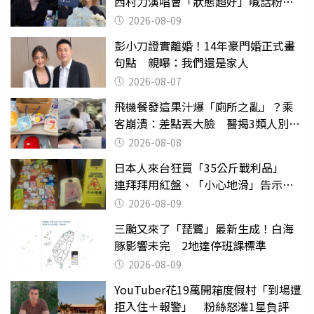
西村力演唱會「狀態超好」喊話粉
絲：我們心意相通
2026-08-09
彭小刀證實離婚！14年豪門婚正式畫
句點 親曝：我們還是家人
2026-08-07
飛機餐發這果汁爆「廁所之亂」？乘
客崩潰：差點丟大臉 醫揭3類人別亂
喝
2026-08-08
日本人來台狂買「35公斤戰利品」
連拜拜用紅盤、「小心地滑」告示牌
也帶回家
2026-08-09
三颱又來了「琵鷺」最新生成！白海
豚影響未完 2地達停班課標準
2026-08-09
YouTuber花19萬開箱度假村「到場遭
拒入住＋報警」 粉絲怒灌1星負評