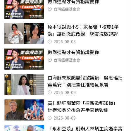
做到這點才有資格說愛你
台灣癌症基金會
原本很討厭小S！家長曝「校慶1舉
動」讓她徹底改觀 網友洗版認證
2026-08-08
做到這點才有資格說愛你
台灣癌症基金會
白海豚未放颱風假掀議論 吳思瑤批
蔣萬安：別把責任推給氣象署
2026-08-09
黃仁勳狂讚華莎「連新歌都知道」
她得知身分後急寄手寫信致謝
2026-08-09
「永和豆漿」創辦人林炳生病逝享壽