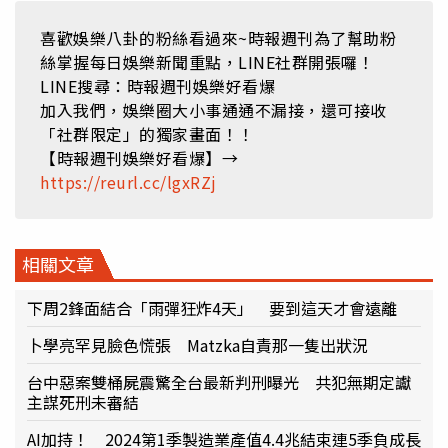
喜歡娛樂八卦的粉絲看過來~時報週刊為了幫助粉
絲掌握每日娛樂新聞重點，LINE社群開張囉！
LINE搜尋：時報週刊娛樂好看爆
加入我們，娛樂圈大小事通通不漏接，還可接收
「社群限定」的獨家畫面！！
【時報週刊娛樂好看爆】→
https://reurl.cc/lgxRZj
相關文章
下周2鋒面結合「雨彈狂炸4天」 要到這天才會遠離
卜學亮罕見臉色慌張 Matzka自責那一隻出狀況
台中惡案雙桶屍震驚全台最新判刑曝光 共犯無期定讞
主謀死刑未審結
AI加持！ 2024第1季製造業產值4.4兆結束連5季負成長