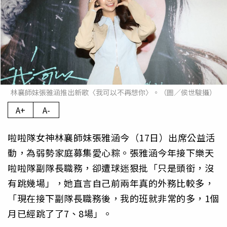
林襄師妹張雅涵推出新歌〈我可以不再想你〉。（圖／侯世駿攝）
A+
A-
啦啦隊女神林襄師妹張雅涵今（17日）出席公益活
動，為弱勢家庭募集愛心粽。張雅涵今年接下樂天
啦啦隊副隊長職務，卻遭球迷狠批「只是頭銜，沒
有跳幾場」，她直言自己前兩年真的外務比較多，
「現在接下副隊長職務後，我的班就非常的多，1個
月已經跳了了7、8場」。