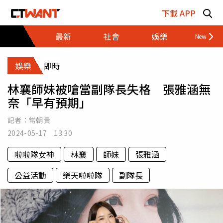
跳至主要內容區塊
下載 APP
最新
社會
娛樂
財經
娛樂
即時
林襄師妹被嗆當副隊長失格 張雅涵無
奈「早有預期」
記者：
常朝貴
2024-05-17 13:30
啦啦隊女神
林襄
師妹
張雅涵
公益活動
樂天啦啦隊
副隊長