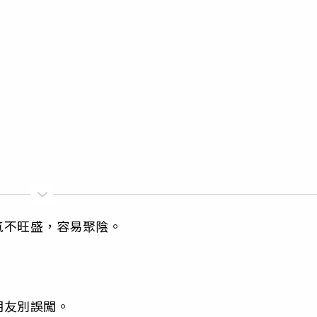
氣不旺盛，容易聚陰。
朋友別誤闖。