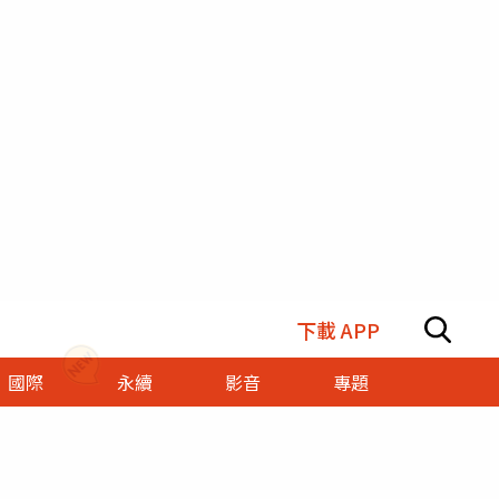
下載 APP
國際
永續
影音
專題