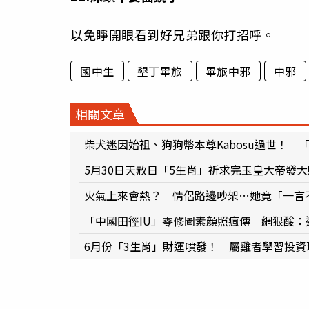
以免睜開眼看到好兄弟跟你打招呼。
國中生
墾丁畢旅
畢旅中邪
中邪
相關文章
柴犬迷因始祖、狗狗幣本尊Kabosu過世！ 「
5月30日天赦日「5生肖」祈求完玉皇大帝發
火氣上來會熱？ 情侶路邊吵架…她竟「一言
「中國田徑IU」零修圖素顏照瘋傳 網狠酸：
6月份「3生肖」財運噴發！ 屬雞者學習投資