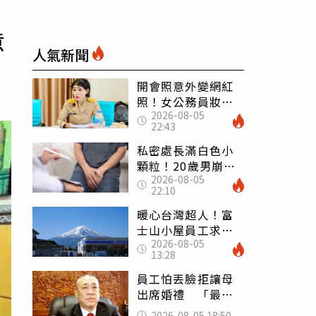
意
人氣新聞
開會照意外變網紅
照！女公務員妝容
2026-08-05
掀2千則留言 本人
22:43
怒嗆：化妝有錯嗎
私密處長滿白色小
顆粒！20歲男崩潰
2026-08-05
求診 醫曝5大真相
22:10
別再誤會
暖心台灣超人！富
士山小屋員工求助
2026-08-05
「想活下去」 山
13:28
友狂背物資上山：
台灣真的是寶島
員工怕丟臉拒讓母
出席婚禮 「最愛
發錢老闆」震怒開
2026-08-05 18:50