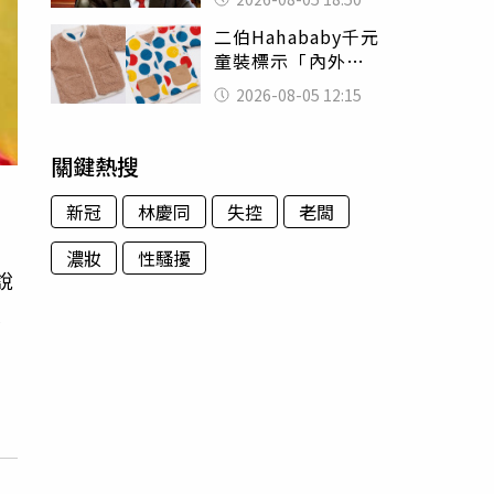
除：我看不起你
二伯Hahababy千元
童裝標示「內外層
皆純棉」 SGS檢
2026-08-05 12:15
測證明：內裡100%
聚酯纖維
關鍵熱搜
新冠
林慶同
失控
老闆
濃妝
性騷擾
說
入