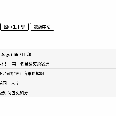
國中生中邪
飯店禁忌
Doge」瞬間上漲
大財！ 第一名業績突飛猛進
不合就脫衣」胸罩也解開
這同一人？
理財荷包更加分