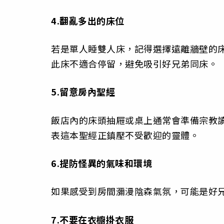
4.翻亂多出的床位
若是單人睡雙人床，記得選擇遠離牆壁的
此床不適合停留，避免吸引好兄弟同床。
5.留意房內聖經
飯店內的床頭抽屜或桌上通常會準備宗教
表這本聖經正鎮壓不受歡迎的靈體。
6.提防怪異的氣味和環境
如果感受到房間瀰漫陰森氣氛，可能是好
7.不要在衣櫥掛衣服