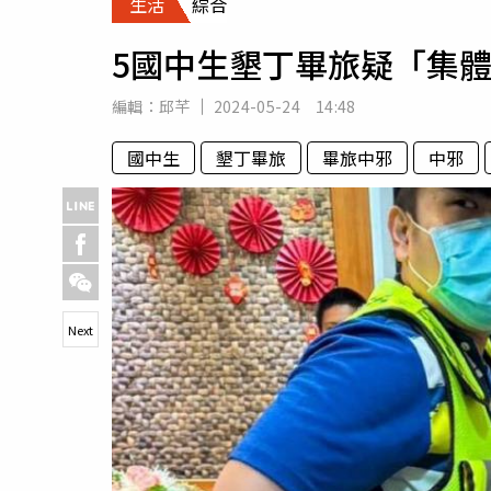
生活
綜合
人物
汽車
5國中生墾丁畢旅疑「集體
專欄
房產新勢力
編輯：
邱芊
2024-05-24 14:48
國中生
墾丁畢旅
畢旅中邪
中邪
Next