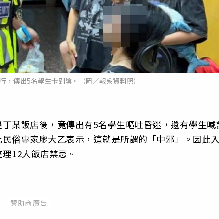
行，傳出5名學生卡到陰。（圖／報系資料照）
墾丁某飯店後，竟傳出有5名學生嘔吐昏迷，還有學生喊
此民俗專家廖大乙表示，這就是所謂的「中邪」。因此
理12大飯店禁忌。