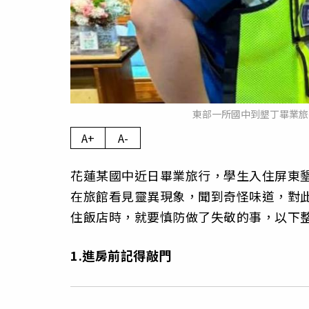
東部一所國中到墾丁畢業旅
A+
A-
花蓮某國中近日畢業旅行，學生入住屏東
在旅館看見靈異現象，聞到奇怪味道，對
住飯店時，就要慎防做了失敬的事，以下整
1.進房前記得敲門