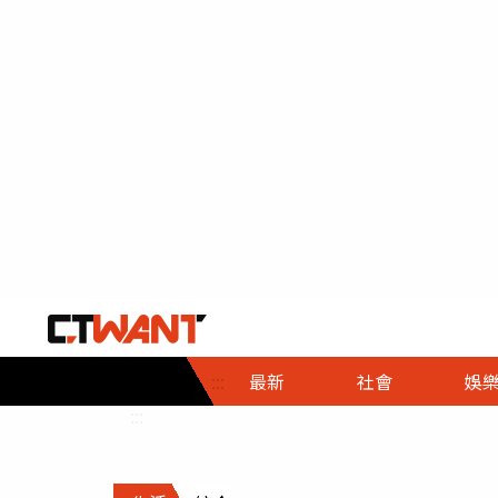
社會首頁
娛樂首頁
財經首頁
政
:::
最新
社會
娛
時事
即時
熱線
:::
直擊
大條
人物
調查
專題
３Ｃ