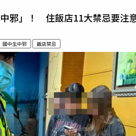
寵物
中邪」！ 住飯店11大禁忌要注
運勢
運動
梅酒
國中生中邪
飯店禁忌