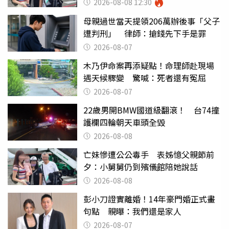
2026-08-08 12:30
母親過世當天提領206萬辦後事「父子
遭判刑」 律師：搶錢先下手是罪
2026-08-07
木乃伊命案再添疑點！命理師赴現場
遇天候驟變 驚喊：死者還有冤屈
2026-08-07
22歲男開BMW國道級翻滾！ 台74撞
護欄四輪朝天車頭全毀
2026-08-08
亡妹慘遭公公毒手 表姊憶父親節前
夕：小舅舅仍到殯儀館陪她說話
2026-08-08
彭小刀證實離婚！14年豪門婚正式畫
句點 親曝：我們還是家人
2026-08-07