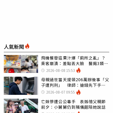
人氣新聞
飛機餐發這果汁爆「廁所之亂」？
乘客崩潰：差點丟大臉 醫揭3類人
別亂喝
2026-08-08 15:53
母親過世當天提領206萬辦後事「父
子遭判刑」 律師：搶錢先下手是
罪
2026-08-07 09:55
亡妹慘遭公公毒手 表姊憶父親節
前夕：小舅舅仍到殯儀館陪她說話