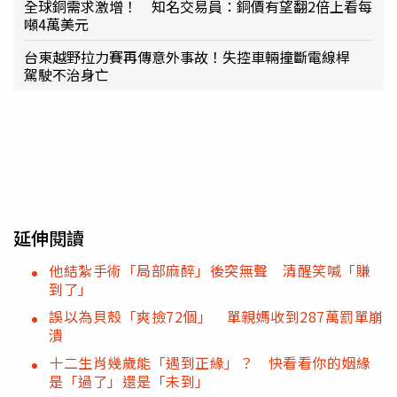
全球銅需求激增！ 知名交易員：銅價有望翻2倍上看每
噸4萬美元
台東越野拉力賽再傳意外事故！失控車輛撞斷電線桿
駕駛不治身亡
延伸閱讀
他結紮手術「局部麻醉」後突無聲 清醒笑喊「賺
到了」
誤以為貝殼「爽撿72個」 單親媽收到287萬罰單崩
潰
十二生肖幾歲能「遇到正緣」？ 快看看你的姻緣
是「過了」還是「未到」