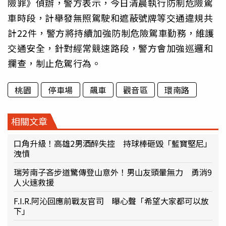
險罪》偵辦，警方表示，今日清晨執行防制危險駕
車時段，計舉發無照駕駛和遮蔽號牌等交通違規共
計22件，警方將持續加強防制危險駕車勤務，維護
交通安全，針對經常競速路段，警方會加強巡邏和
攔查，制止危駕行為。
桃園
停車場
飆車
觀音區
環南路
相關文章
口角升級！高雄2男酒醉失控 持球棒砸毀「藍寶堅尼」
洩憤
瑞芳南子吝步道驚傳登山意外！男山友頭暈無力 勇消9
人火速救援
F.I.R.阿沁回應前戰友官司 曝心聲「希望大家都可以放
下」