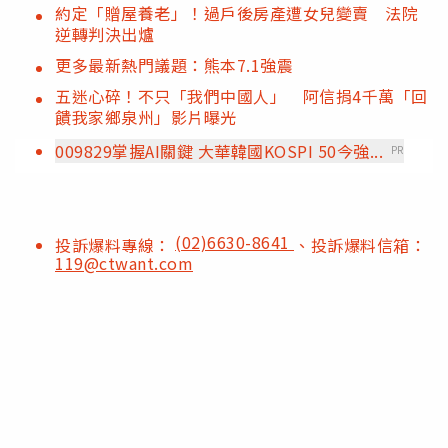
約定「贈屋養老」！過戶後房產遭女兒變賣 法院
逆轉判決出爐
更多最新熱門議題：熊本7.1強震
五迷心碎！不只「我們中國人」 阿信捐4千萬「回
饋我家鄉泉州」影片曝光
009829掌握AI關鍵 大華韓國KOSPI 50今強...
PR
(02)6630-8641
投訴爆料專線：
、投訴爆料信箱：
119@ctwant.com