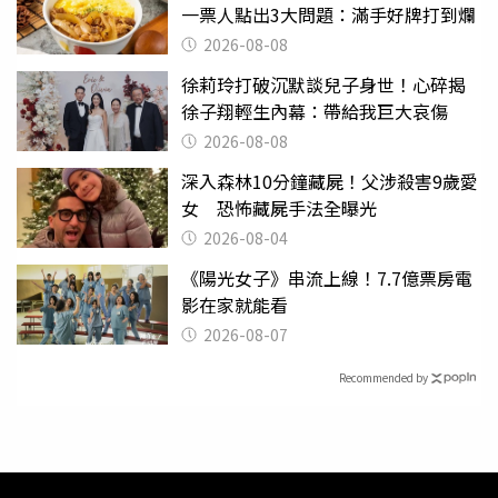
一票人點出3大問題：滿手好牌打到爛
2026-08-08
徐莉玲打破沉默談兒子身世！心碎揭
徐子翔輕生內幕：帶給我巨大哀傷
2026-08-08
深入森林10分鐘藏屍！父涉殺害9歲愛
女 恐怖藏屍手法全曝光
2026-08-04
《陽光女子》串流上線！7.7億票房電
影在家就能看
2026-08-07
Recommended by