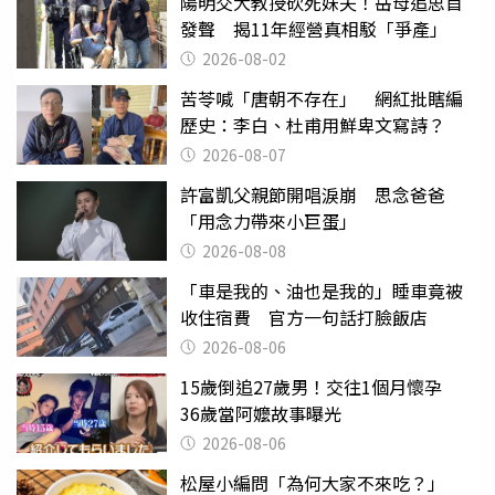
陽明交大教授砍死妹夫！岳母追思首
發聲 揭11年經營真相駁「爭產」
2026-08-02
苦苓喊「唐朝不存在」 網紅批瞎編
歷史：李白、杜甫用鮮卑文寫詩？
2026-08-07
許富凱父親節開唱淚崩 思念爸爸
「用念力帶來小巨蛋」
2026-08-08
「車是我的、油也是我的」睡車竟被
收住宿費 官方一句話打臉飯店
2026-08-06
15歲倒追27歲男！交往1個月懷孕
36歲當阿嬤故事曝光
2026-08-06
松屋小編問「為何大家不來吃？」