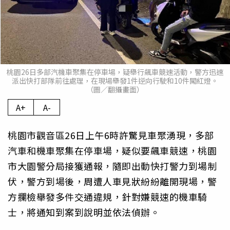
桃園26日多部汽機車聚集在停車場，疑舉行飆車競速活動，警方迅速
派出快打部隊前往處理，在現場舉發1件逆向行駛和10件闖紅燈。
（圖／翻攝畫面）
A+
A-
桃園市觀音區26日上午6時許驚見車聚湧現，多部
汽車和機車聚集在停車場，疑似要飆車競速，桃園
市大園警分局接獲通報，隨即出動快打警力到場制
伏，警方到場後，周遭人車見狀紛紛離開現場，警
方攔檢舉發多件交通違規，針對嫌競速的機車騎
士，將通知到案到說明並依法偵辦。