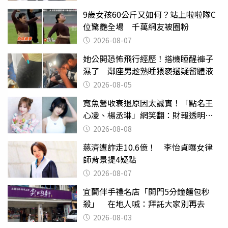
9歲女孩60公斤又如何？站上啦啦隊C
位驚艷全場 千萬網友被圈粉
2026-08-07
她公開恐怖飛行經歷！搭機睡醒褲子
濕了 鄰座男趁熟睡猥褻還疑留體液
2026-08-05
寬魚營收衰退原因太誠實！「點名王
心凌、楊丞琳」網笑翻：財報透明度
滿分
2026-08-08
慈濟遭詐走10.6億！ 李怡貞曝女律
師背景提4疑點
2026-08-07
宜蘭伴手禮名店「開門5分鐘麵包秒
殺」 在地人喊：拜託大家別再去
2026-08-03