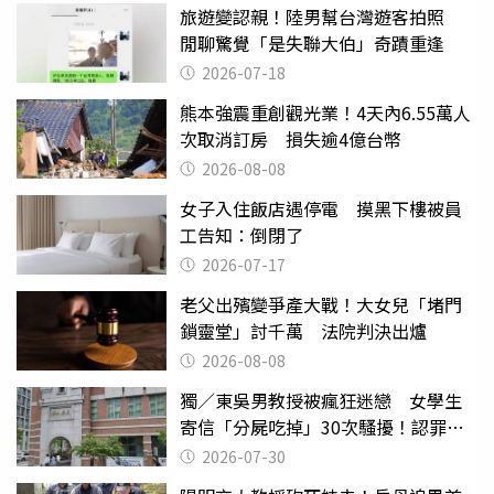
旅遊變認親！陸男幫台灣遊客拍照
閒聊驚覺「是失聯大伯」奇蹟重逢
2026-07-18
熊本強震重創觀光業！4天內6.55萬人
次取消訂房 損失逾4億台幣
2026-08-08
女子入住飯店遇停電 摸黑下樓被員
工告知：倒閉了
2026-07-17
老父出殯變爭產大戰！大女兒「堵門
鎖靈堂」討千萬 法院判決出爐
2026-08-08
獨／東吳男教授被瘋狂迷戀 女學生
寄信「分屍吃掉」30次騷擾！認罪免
關
2026-07-30