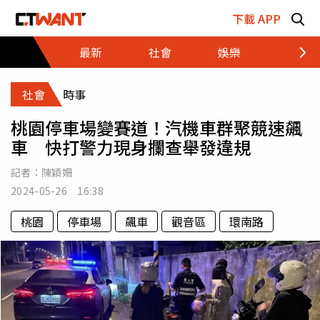
跳至主要內容區塊
下載 APP
最新
社會
娛樂
財經
社會
時事
桃園停車場變賽道！汽機車群聚競速飆
車 快打警力現身攔查舉發違規
記者：
陳穎姍
2024-05-26 16:38
桃園
停車場
飆車
觀音區
環南路