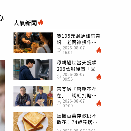
心
人氣新聞
買195元鹹酥雞忘帶
錢！老闆神操作
2026-08-07
「倒找5元」 全網
16:01
看哭：這就是台灣
母親過世當天提領
206萬辦後事「父子
2026-08-07
遭判刑」 律師：
09:55
搶錢先下手是罪
苦苓喊「唐朝不存
在」 網紅批瞎編
2026-08-07
歷史：李白、杜甫
07:09
用鮮卑文寫詩？
坐擁百萬存款仍不
敢花！74歲獨居翁
「1餐只吃1片吐
2026-08-07 12:01