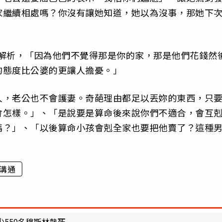
家繼續相處嗎？你沒有讓她知道，她以為沒事，那她下
友解析，「因為他們不覺得那是你的家，那是他們花錢然
的態度比公婆的更讓人擔憂。」
人，老公也不會護妻。奇葩理由都足以丟妳的東西，只
會怎樣。」、「是說要是算命後來說你們不適合，會互
嗎？」、「以後算命小孩會剋全家也要把他賣了？這種
溝通
少550名穆斯林熱死