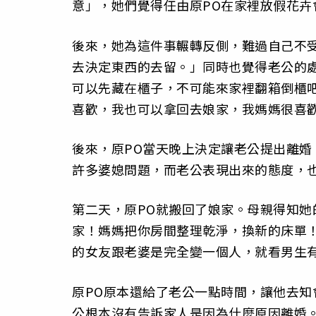
意」，她們覺得任由原PO在家裡放假花卉
後來，她為這件事輾轉反側，難過自己不
去決定東西的去留。」同時也覺得老公的
可以先藏在櫃子，不可能來家裡翻箱倒櫃
喜歡，我也可以拿回去娘家，我媽媽很喜
後來，原PO當天晚上決定讓老公提出離
許多婆媳問題，而老公表現出來的態度，
第二天，原PO就搬回了娘家。母親得知
家！媽媽把你房間整理乾淨，換新的床單
的女友跟老婆是完全變一個人，就看男生
原PO原本還給了老公一點時間，讓他去
公根本沒有告訴家人是因為什麼原因離婚