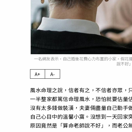
一名網友表示，自己婚後花費心力布置的小家，假花
說不好」
A+
A-
風水命理之說，信者有之，不信者亦眾，
一半整家都篤信命理風水，恐怕就要估量
沒有太多錢做裝潢，夫妻倆盡量自己動手
自己心目中的溫馨小窩。沒想到一天回家
原因竟然是「算命老師說不好」，而老公