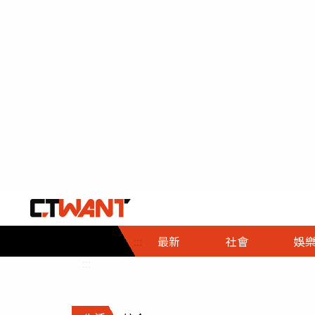
社會首頁
娛樂首頁
財經首頁
政
:::
最新
社會
娛
時事
即時
熱線
:::
直擊
大條
人物
調查
專題
３Ｃ