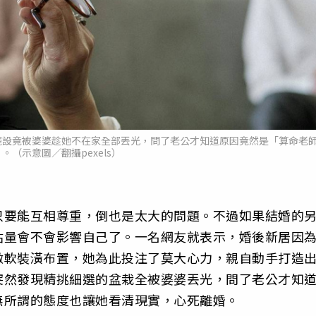
擺設竟被婆婆趁她不在家全部丟光，問了老公才知道原因竟然是「算命老
。（示意圖／翻攝pexels）
只要能互相尊重，倒也是太大的問題。不過如果結婚的
估量會不會影響自己了。一名網友就表示，婚後新居因
做軟裝潢布置，她為此投注了莫大心力，親自動手打造
突然發現精挑細選的盆栽全被婆婆丟光，問了老公才知
無所謂的態度也讓她看清現實，心死離婚。