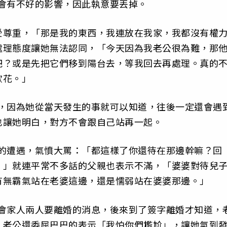
會有不好的影響，因此執意要丟掉。
受尊重，「那是我的東西，我連放在我家，我都沒有權
處理態度讓她無法認同，「今天因為我老公很為難，那
吧？或是先把它們移到陽台去，等我回去再處理。真的
歡花。」
婚，因為她從當天發生的事就可以知道，往後一定還會遇
也讓她明白，對方不會跟自己站再一起。
她的遭遇，氣憤大罵：「都這樣了你還待在那邊幹嘛？回
！」就連平常不多話的父親也表示不滿，「婆婆對待兒
有無霸氣站在老婆這邊，還是懦弱站在婆婆那邊。」
知會家人兩人要離婚的消息，後來到了簽字離婚才知道，
。老公還委屈巴巴的表示「我怕你們尷尬」，讓她氣到