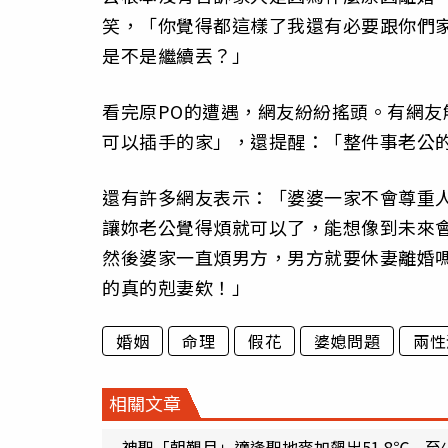
笑，「你覺得都這樣了我還有必要跟你們
是不是繼續丟？」
看完原PO的遭遇，網友紛紛搖頭。有網
可以插手的家」，還提醒：「整件事老公
還有許多網友表示：「婆婆一家不會尊重
讓妳老公覺得煩就可以了，能想像到未來
然後婆家一直煩男方，男方就要休妻離婚
的真的剋妻欸！」
婚姻
命理
假花
婆媳問題
兩性
相關文章
神聖「朝覲月」適逢聖地麥加飆出51.8℃ 至