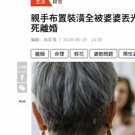
生活
綜合
人物
汽車
親手布置裝潢全被婆婆丟光
專欄
死離婚
房產新勢力
編輯：
吳家瑋
2024-06-19 16:30
婚姻
命理
假花
婆媳問題
兩性
Next