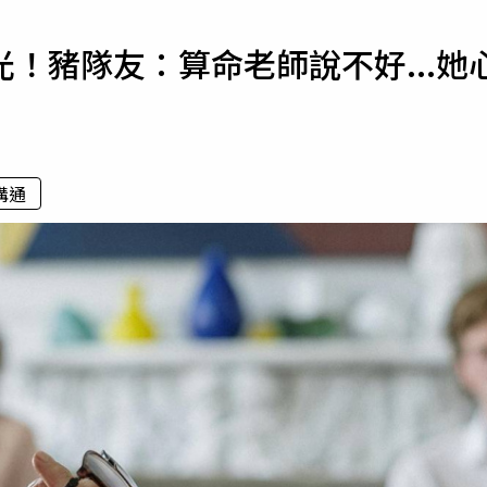
寵物
！豬隊友：算命老師說不好...她
運勢
運動
梅酒
溝通