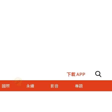
下載 APP
國際
永續
影音
專題