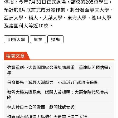
停招，今年7月31日正式退場，該校的205位學生，
預計於6月底前完成分發作業，將分發至靜宜大學、
亞洲大學、輔大、大葉大學、東海大學、逢甲大學
及建國科大等近10校。
明道大學
畢業
退場
相關文章
強震重創…太魯閣國家公園災情嚴重 重建時間預估需7
年
保育優先！減輕人潮壓力 小琉球7月起收海保費
藍營大將若遭罷免 媒體人黃揚明：大罷免時代恐會來
臨
林志玲日本公開露面 獻開球處女秀
沒看劇本就接演！吳慷仁大螢幕上演三人行