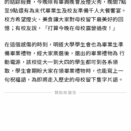
的結餘經費，今晚除有畢典晚會及煙火秀，晚間7點
至9點還有為末代畢業生及校友準備千人大餐饗宴。
校方希望煙火、美食讓大家對母校留下最美好的回
憶；有校友說，「打算今晚在母校露營過夜！」
在這個感傷的時刻，明道大學學生會也為畢業生準
備畢業禮物，經大家票選後，選出的畢業禮物為 行
動電源，該校從大一到大四的學生都可到各系領
取，學生會期盼大家在領畢業禮物時，也能寫上一
句祝福語，為即將走入歷史的母校留下隻字片語。