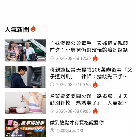
人氣新聞
亡妹慘遭公公毒手 表姊憶父親節
前夕：小舅舅仍到殯儀館陪她說話
2026-08-08 12:30
母親過世當天提領206萬辦後事「父
子遭判刑」 律師：搶錢先下手是
罪
2026-08-07 09:55
煮菜遭婆婆關火還一路追罵！丈夫
勸別計較「媽媽老了」 人妻超崩
潰：我像台傭
2026-08-08 09:06
做到這點才有資格說愛你
台灣癌症基金會