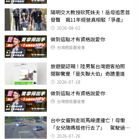
陽明交大教授砍死妹夫！岳母追思首
發聲 揭11年經營真相駁「爭產」
2026-08-02
做到這點才有資格說愛你
台灣癌症基金會
旅遊變認親！陸男幫台灣遊客拍照
閒聊驚覺「是失聯大伯」奇蹟重逢
2026-07-18
做到這點才有資格說愛你
台灣癌症基金會
台中女遛狗走斑馬線遭撞亡！母慟
「女兒隨媽祖修行去了」 駕駛過失
致死判9月
2026-07-26