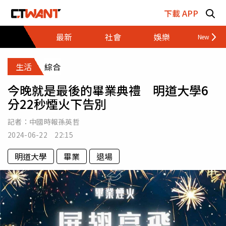
跳至主要內容區塊
下載 APP
最新
社會
娛樂
財經
生活
綜合
今晚就是最後的畢業典禮 明道大學6
分22秒煙火下告別
記者：
中國時報孫英哲
2024-06-22 22:15
明道大學
畢業
退場