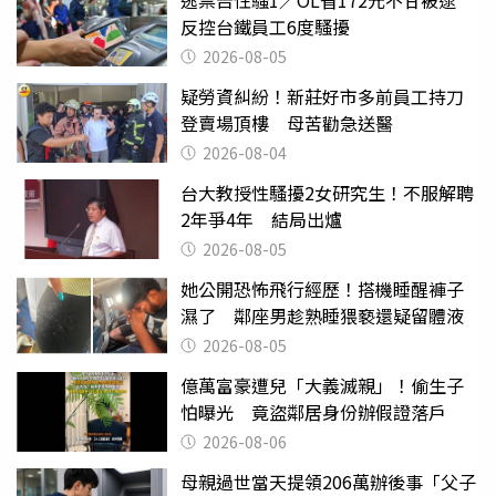
逃票告性騷1／OL省172元不甘被逮
反控台鐵員工6度騷擾
2026-08-05
疑勞資糾紛！新莊好市多前員工持刀
登賣場頂樓 母苦勸急送醫
2026-08-04
台大教授性騷擾2女研究生！不服解聘
2年爭4年 結局出爐
2026-08-05
她公開恐怖飛行經歷！搭機睡醒褲子
濕了 鄰座男趁熟睡猥褻還疑留體液
2026-08-05
億萬富豪遭兒「大義滅親」！偷生子
怕曝光 竟盜鄰居身份辦假證落戶
2026-08-06
母親過世當天提領206萬辦後事「父子