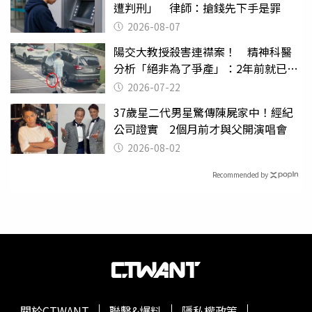
遭判刑」 律師：搶錢先下手是罪
2026-08-07
陽交大教授殺害連襟案！ 精神科醫
分析「絕非為了爭產」：2年前就已言
行詭異
2026-07-22
37歲星二代男星驚傳陳屍家中！經紀
公司證實 2個月前才與父開演唱會
2026-08-02
Recommended by
關於CTWANT
聯繫&爆料
隱私權政策