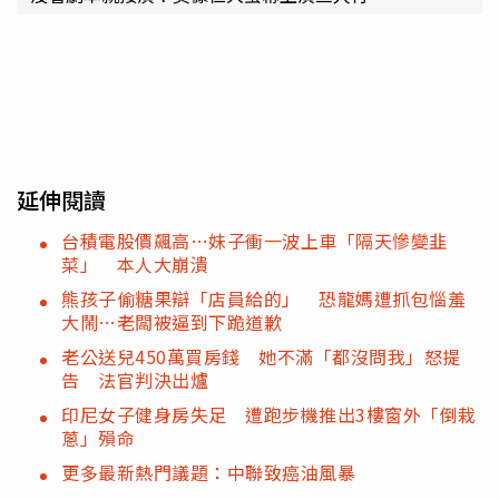
延伸閱讀
台積電股價飆高…妹子衝一波上車「隔天慘變韭
菜」 本人大崩潰
熊孩子偷糖果辯「店員給的」 恐龍媽遭抓包惱羞
大鬧…老闆被逼到下跪道歉
老公送兒450萬買房錢 她不滿「都沒問我」怒提
告 法官判決出爐
印尼女子健身房失足 遭跑步機推出3樓窗外「倒栽
蔥」殞命
更多最新熱門議題：中聯致癌油風暴