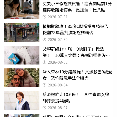
丈夫小三假證做試管！癌妻開庭前1分
鐘再收離婚傳票 她崩潰：比八點檔
還扯
2026-07-31
檳榔攤助攻！85度C騎樓擺桌椅被告
檢翻28年舊判決認證非竊佔
2026-07-30
父親群組1句「8／8快到了」掀熱
議！ 10萬人笑翻：高鐵疏運也沒列
父親節
2026-08-02
深入森林10分鐘藏屍！父涉殺害9歲愛
女 恐怖藏屍手法全曝光
2026-08-04
慈濟遭詐走10.6億！ 李怡貞曝女律
師背景提4疑點
2026-08-07