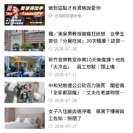
做到這點才有資格說愛你
台灣癌症基金會
獨／東吳男教授被瘋狂迷戀 女學生
寄信「分屍吃掉」30次騷擾！認罪免
關
2026-07-30
新竹音樂教室命案10天後復課！他批
「太冷血」 員工怒駁：閉上嘴
2026-07-17
中和兒媳遭公公砍百刀致死 閨密揭
「全家都惡魔」：丈夫在老婆時懷孕
摔東西
2026-07-28
女子入住飯店遇停電 摸黑下樓被員
工告知：倒閉了
2026-07-17