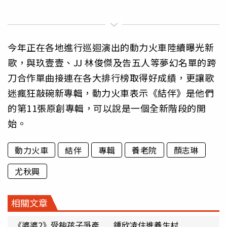
今年正在各地進行巡迴演出的動力火車陸續曝光新
歌，與玖壹壹、JJ 林俊傑及告五人等夢幻名單的跨
刀合作單曲接連在各大排行榜取得好成績，更讓歌
迷瘋狂敲碗新專輯，動力火車表示《結伴》是他們
的第11張原創專輯，可以說是一個全新階段的開
始。
動力火車
結伴
專輯
養老院
顏志琳
尤秋興
相關文章
《婆婆2》受夠孩子爭產... 鍾欣凌住進養生村