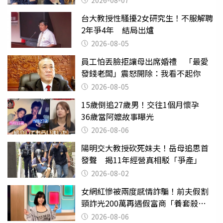
台大教授性騷擾2女研究生！不服解聘
2年爭4年 結局出爐
2026-08-05
員工怕丟臉拒讓母出席婚禮 「最愛
發錢老闆」震怒開除：我看不起你
2026-08-05
15歲倒追27歲男！交往1個月懷孕
36歲當阿嬤故事曝光
2026-08-06
陽明交大教授砍死妹夫！岳母追思首
發聲 揭11年經營真相駁「爭產」
2026-08-02
女網紅慘被兩度感情詐騙！前夫假割
頸詐光200萬再遇假富商「養套殺
2000萬」
2026-08-06