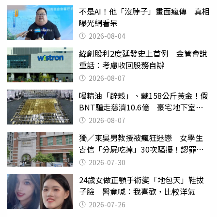
不是AI！他「沒脖子」畫面瘋傳 真相
曝光網看呆
2026-08-04
緯創股利2度延發史上首例 金管會說
重話：考慮收回股務自辦
2026-08-07
喝精油「辟穀」、藏158公斤黃金！假
BNT騙走慈濟10.6億 豪宅地下室竟
挖出乾鮑金庫
2026-08-07
獨／東吳男教授被瘋狂迷戀 女學生
寄信「分屍吃掉」30次騷擾！認罪免
關
2026-07-30
24歲女做正顎手術變「地包天」鞋拔
子臉 醫竟喊：我喜歡，比較洋氣
2026-07-26