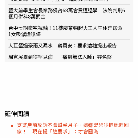
暨大前學生會長業務侵占68萬會費遭退學 法院判刑6
個月併科8萬罰金
台中七期豪宅祝融！11樓廢棄物起火工人午休荒逃命
1女吸濃煙嗆傷
大巨蛋遇豪雨又漏水 蔣萬安：要求遠雄提出報告
周寬展累到得罕見病 「癢到無法入睡」尋名醫
延伸閱讀
婆婆產前放話不會幫坐月子…還嫌嬰兒吵把她趕回
家！ 現在提「這要求」：才會圓滿