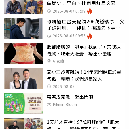
編歷史：李白、杜甫用鮮卑文寫
詩？
2026-08-07 07:09
母親過世當天提領206萬辦後事「父
子遭判刑」 律師：搶錢先下手是
罪
2026-08-07 09:55
腹部脂肪的「剋星」找到了，常吃這
幾物，吃走大肚囊，瘦出小蠻腰
新素簡
彭小刀證實離婚！14年豪門婚正式畫
句點 親曝：我們還是家人
2026-08-07
帶著皮克敏一起出門吧
Pikmin Bloom
3天前才直播！97萬料理網紅「肥大
叔」過世 粉絲憶不對勁：瘦得不合