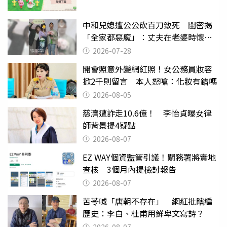
中和兒媳遭公公砍百刀致死 閨密揭
「全家都惡魔」：丈夫在老婆時懷孕
摔東西
2026-07-28
開會照意外變網紅照！女公務員妝容
掀2千則留言 本人怒嗆：化妝有錯嗎
2026-08-05
慈濟遭詐走10.6億！ 李怡貞曝女律
師背景提4疑點
2026-08-07
EZ WAY個資監管引議！關務署將實地
查核 3個月內提檢討報告
2026-08-07
苦苓喊「唐朝不存在」 網紅批瞎編
歷史：李白、杜甫用鮮卑文寫詩？
2026-08-07