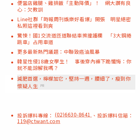
便當店雞腿、雞排飯「主動降價」！ 網大讚有良
心：欠教訓
Line社群「時報周刊娛樂好看爆」開張 明星絕密
私照這裡看到爽
驚悚！國1交流道匝道聯結車擦撞護欄 「3大鋼捲
跳車」占用車道
更多最新熱門議題：中聯致癌油風暴
韓星性侵18歲女學生！ 事後穿內褲下跪懺悔：你
就不能諒解我嗎？
減肥首選，檸檬加它，堅持一週，腰細了，瘦到你
懷疑人生
PR
(02)6630-8641
投訴爆料專線：
、投訴爆料信箱：
119@ctwant.com