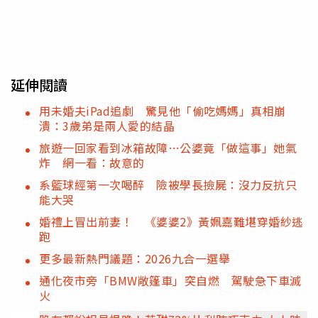
延伸閱讀
用未婚夫iPad追劇 驚見他「偷吃媽媽」真相崩
潰：3歲弟是兩人愛的結晶
旅遊一回家看到冰箱故障…公婆竟「做這事」她氣
炸 網一看：故意的
系籃球經第一次喝醉 險被學長撿屍：沒力反抗只
能大哭
婚禮上冒出前妻！ 《婆婆2》黃姵嘉難堪穿婚紗逃
跑
更多最新熱門議題：2026九合一選舉
通化夜市旁「BMW敞篷車」突自燃 駕駛急下車滅
火