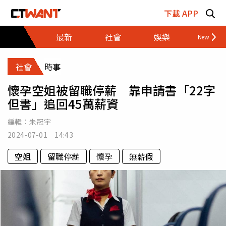
跳至主要內容區塊
下載 APP
最新
社會
娛樂
財經
社會
時事
懷孕空姐被留職停薪 靠申請書「22字
但書」追回45萬薪資
編輯：
朱冠宇
2024-07-01 14:43
空姐
留職停薪
懷孕
無薪假