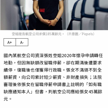
空姐提告航空公司求償185萬餘元。（示意圖／Piqsels）
A+
A-
國內某航空公司資深張姓空姐2020年懷孕申請轉任
地勤，但因無缺額改留職停薪，卻在期滿後遭要求
續停，復職後也僅獲得行政職。張女不滿領不到全
額薪資，向公司索討短少薪資、非財產損失；法院
審理後依張女在留職停薪申請書上註明的「如有職
缺應通知本人」但書，判航空公司應給張女45萬餘
元。