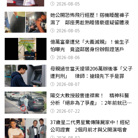
2026-08-05
她公開恐怖飛行經歷！搭機睡醒褲子
濕了 鄰座男趁熟睡猥褻還疑留體液
2026-08-05
億萬富豪遭兒「大義滅親」！偷生子
怕曝光 竟盜鄰居身份辦假證落戶
2026-08-06
母親過世當天提領206萬辦後事「父子
遭判刑」 律師：搶錢先下手是罪
2026-08-07
陽交大教授殺害連襟案！ 精神科醫
分析「絕非為了爭產」：2年前就已言
行詭異
2026-07-22
37歲星二代男星驚傳陳屍家中！經紀
公司證實 2個月前才與父開演唱會
2026-08-02