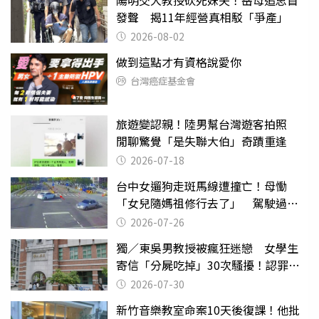
發聲 揭11年經營真相駁「爭產」
2026-08-02
做到這點才有資格說愛你
台灣癌症基金會
旅遊變認親！陸男幫台灣遊客拍照
閒聊驚覺「是失聯大伯」奇蹟重逢
2026-07-18
台中女遛狗走斑馬線遭撞亡！母慟
「女兒隨媽祖修行去了」 駕駛過失
致死判9月
2026-07-26
獨／東吳男教授被瘋狂迷戀 女學生
寄信「分屍吃掉」30次騷擾！認罪免
關
2026-07-30
新竹音樂教室命案10天後復課！他批