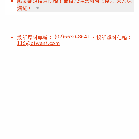
脆友都說相見恨晚！苦甜72%比利時巧克力 大人味
爆紅！
PR
(02)6630-8641
投訴爆料專線：
、投訴爆料信箱：
119@ctwant.com