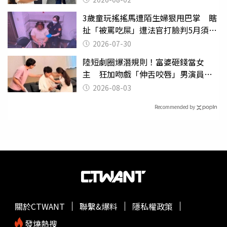
3歲童玩搖搖馬遭陌生婦狠甩巴掌 瞎
扯「被罵吃屎」遭法官打臉判5月須入
監
2026-07-30
陸短劇圈爆潛規則！富婆砸錢當女
主 狂加吻戲「伸舌咬唇」男演員崩
潰
2026-08-03
Recommended by
關於CTWANT
聯繫&爆料
隱私權政策
發燒熱搜