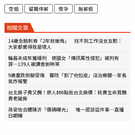
空姐
留職停薪
懷孕
無薪假
相關文章
14歲全臉刺青「2年就後悔」 找不到工作沒女友歎：
大家都覺得我是壞人
輪姦未成年獲緩刑 德國女「傳訊罵性侵犯」被判有
罪…139人被調查剉咧等
9歲童跌倒腳受傷 醫院「割了他包皮」沒治療腿…家長
氣炸報警
台北房子貴又醜！廖人帥6點批台北房價：耗費生命買醜
貴老破房
孫安佐合體陳沂「價碼曝光」 唯一拒談這件事…直播
日期曝