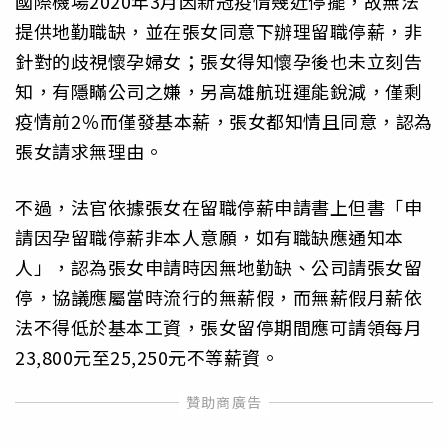
國際機場2020年3月因新冠疫情幾近停擺，故無法
提供地勤職缺，並在張女同意下辦理留職停薪，非
針對的歧視懷孕婦女；張女得知懷孕後也未立刻告
知，有隱瞞公司之嫌，另高雄航班運能銳減，僅剩
疫情前2％而僅發基本薪，張女都知情且同意，認為
張女請求無理由。
不過，法官依據張女在留職停薪申請書上但書「申
請因孕留職停薪非本人意願，如有職缺應通知本
人」，認為張女申請時因無地勤缺、公司請張女留
停，協議應屬當時流行的無薪假，而無薪假月薪依
法不得低於基本工資，張女留停期間應可請領每月
23,800元至25,250元不等薪資。