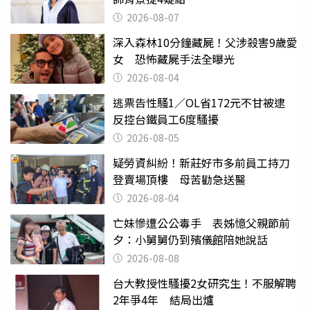
2026-08-07
深入森林10分鐘藏屍！父涉殺害9歲愛
女 恐怖藏屍手法全曝光
2026-08-04
逃票告性騷1／OL省172元不甘被逮
反控台鐵員工6度騷擾
2026-08-05
疑勞資糾紛！新莊好市多前員工持刀
登賣場頂樓 母苦勸急送醫
2026-08-04
亡妹慘遭公公毒手 表姊憶父親節前
夕：小舅舅仍到殯儀館陪她說話
2026-08-08
台大教授性騷擾2女研究生！不服解聘
2年爭4年 結局出爐