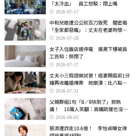
「太冷血」 員工怒駁：閉上嘴
2026-07-17
中和兒媳遭公公砍百刀致死 閨密揭
「全家都惡魔」：丈夫在老婆時懷孕
摔東西
2026-07-28
女子入住飯店遇停電 摸黑下樓被員
工告知：倒閉了
2026-07-17
丈夫小三假證做試管！癌妻開庭前1分
鐘再收離婚傳票 她崩潰：比八點檔
還扯
2026-07-31
父親群組1句「8／8快到了」掀熱
議！ 10萬人笑翻：高鐵疏運也沒列
父親節
2026-08-02
慈濟遭詐走10.6億！ 李怡貞曝女律
師背景提4疑點