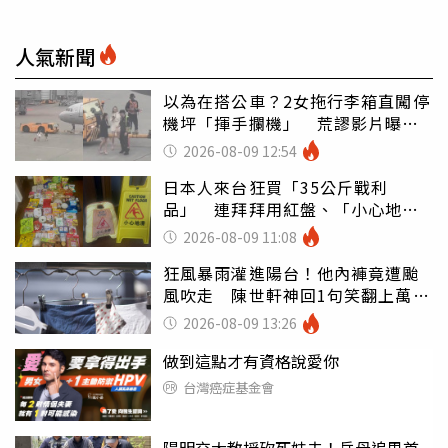
人氣新聞
以為在搭公車？2女拖行李箱直闖停
機坪「揮手攔機」 荒謬影片曝網
傻眼
2026-08-09 12:54
日本人來台狂買「35公斤戰利
品」 連拜拜用紅盤、「小心地
滑」告示牌也帶回家
2026-08-09 11:08
狂風暴雨灌進陽台！他內褲竟遭颱
風吹走 陳世軒神回1句笑翻上萬網
友
2026-08-09 13:26
做到這點才有資格說愛你
台灣癌症基金會
陽明交大教授砍死妹夫！岳母追思首