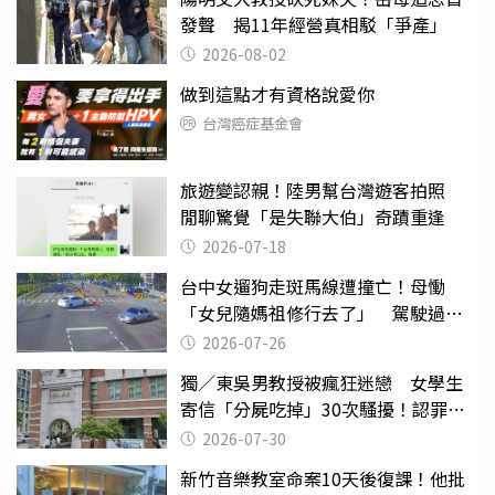
發聲 揭11年經營真相駁「爭產」
2026-08-02
做到這點才有資格說愛你
台灣癌症基金會
旅遊變認親！陸男幫台灣遊客拍照
閒聊驚覺「是失聯大伯」奇蹟重逢
2026-07-18
台中女遛狗走斑馬線遭撞亡！母慟
「女兒隨媽祖修行去了」 駕駛過失
致死判9月
2026-07-26
獨／東吳男教授被瘋狂迷戀 女學生
寄信「分屍吃掉」30次騷擾！認罪免
關
2026-07-30
新竹音樂教室命案10天後復課！他批