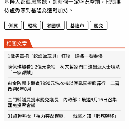
基隆人都很思念她，到時候一定盛況空前，他很期
待盧秀燕到基隆為選戰加持。
側翼
罷樑
謝國樑
基隆市
罷免
相關文章
1歲男童把「蛇誤當玩具」狂咬 媽媽一看嚇傻
陳佩琪爆看1.2億元豪宅 柯文哲家門口遭獨派人士噴漆
「一家都賊」
前金防部少將貪7990元洗衣機以假亂真掩飾罪行 二審
改判6年8月
金門縣議員提案罷免議長 內政部：最遲9月16日召集
罷免投票會議
31歲輕熟女「視力突然模糊」 就醫才知「肺癌轉移」