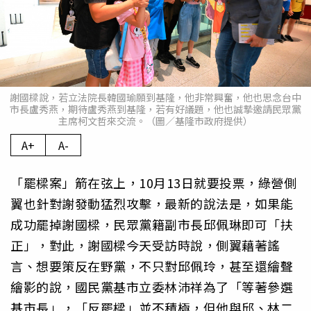
謝國樑說，若立法院長韓國瑜願到基隆，他非常興奮，他也思念台中
市長盧秀燕，期待盧秀燕到基隆，若有好議題，他也誠摯邀請民眾黨
主席柯文哲來交流。（圖／基隆市政府提供）
A+
A-
「罷樑案」箭在弦上，10月13日就要投票，綠營側
翼也針對謝發動猛烈攻擊，最新的說法是，如果能
成功罷掉謝國樑，民眾黨籍副市長邱佩琳即可「扶
正」，對此，謝國樑今天受訪時說，側翼藉著謠
言、想要策反在野黨，不只對邱佩玲，甚至還繪聲
繪影的說，國民黨基市立委林沛祥為了「等著參選
基市長」，「反罷樑」並不積極，但他與邱、林二