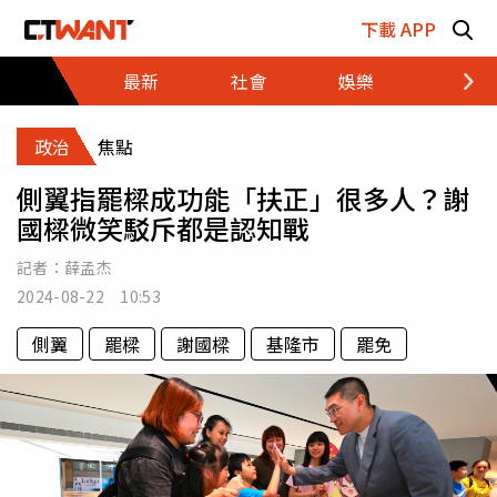
跳至主要內容區塊
下載 APP
最新
社會
娛樂
財經
政治
焦點
側翼指罷樑成功能「扶正」很多人？謝
國樑微笑駁斥都是認知戰
記者：
薛孟杰
2024-08-22 10:53
側翼
罷樑
謝國樑
基隆市
罷免