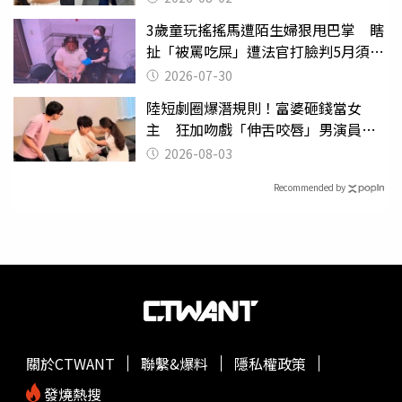
3歲童玩搖搖馬遭陌生婦狠甩巴掌 瞎
扯「被罵吃屎」遭法官打臉判5月須入
監
2026-07-30
陸短劇圈爆潛規則！富婆砸錢當女
主 狂加吻戲「伸舌咬唇」男演員崩
潰
2026-08-03
Recommended by
關於CTWANT
聯繫&爆料
隱私權政策
發燒熱搜