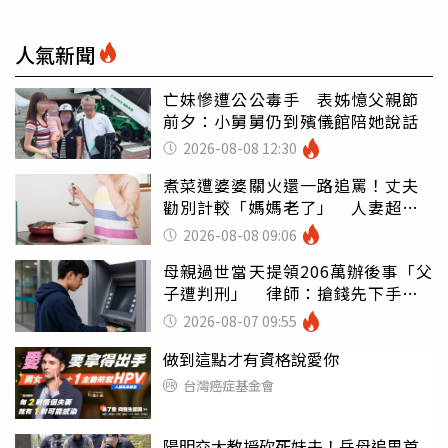
人氣新聞
亡妹慘遭公公毒手 表姊憶父親節
前夕：小舅舅仍到殯儀館陪她說話
2026-08-08 12:30
煮菜遭婆婆關火還一路追罵！丈夫
勸別計較「媽媽老了」 人妻超崩
潰：我像台傭
2026-08-08 09:06
母親過世當天提領206萬辦後事「父
子遭判刑」 律師：搶錢先下手是
罪
2026-08-07 09:55
做到這點才有資格說愛你
台灣癌症基金會
陽明交大教授砍死妹夫！岳母追思首