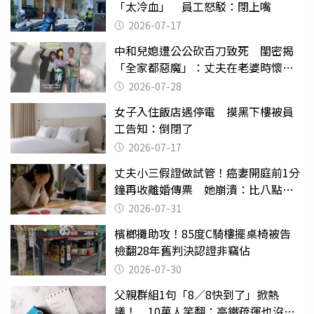
「太冷血」 員工怒駁：閉上嘴
2026-07-17
中和兒媳遭公公砍百刀致死 閨密揭
「全家都惡魔」：丈夫在老婆時懷孕
摔東西
2026-07-28
女子入住飯店遇停電 摸黑下樓被員
工告知：倒閉了
2026-07-17
丈夫小三假證做試管！癌妻開庭前1分
鐘再收離婚傳票 她崩潰：比八點檔
還扯
2026-07-31
檳榔攤助攻！85度C騎樓擺桌椅被告
檢翻28年舊判決認證非竊佔
2026-07-30
父親群組1句「8／8快到了」掀熱
議！ 10萬人笑翻：高鐵疏運也沒列