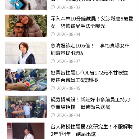
父親節
2026-08-02
深入森林10分鐘藏屍！父涉殺害9歲愛
女 恐怖藏屍手法全曝光
2026-08-04
慈濟遭詐走10.6億！ 李怡貞曝女律
師背景提4疑點
2026-08-07
逃票告性騷1／OL省172元不甘被逮
反控台鐵員工6度騷擾
2026-08-05
疑勞資糾紛！新莊好市多前員工持刀
登賣場頂樓 母苦勸急送醫
2026-08-04
台大教授性騷擾2女研究生！不服解聘
2年爭4年 結局出爐