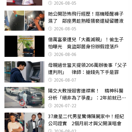
2026-08-05
她公開恐怖飛行經歷！搭機睡醒褲子
濕了 鄰座男趁熟睡猥褻還疑留體液
2026-08-05
億萬富豪遭兒「大義滅親」！偷生子
怕曝光 竟盜鄰居身份辦假證落戶
2026-08-06
母親過世當天提領206萬辦後事「父子
遭判刑」 律師：搶錢先下手是罪
2026-08-07
陽交大教授殺害連襟案！ 精神科醫
分析「絕非為了爭產」：2年前就已言
行詭異
2026-07-22
37歲星二代男星驚傳陳屍家中！經紀
公司證實 2個月前才與父開演唱會
2026-08-02