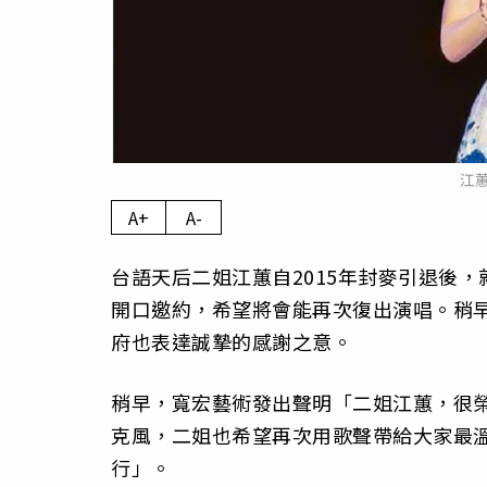
江
A+
A-
台語天后二姐江蕙自2015年封麥引退後
開口邀約，希望將會能再次復出演唱。稍早
府也表達誠摯的感謝之意。
稍早，寬宏藝術發出聲明「二姐江蕙，很
克風，二姐也希望再次用歌聲帶給大家最
行」。