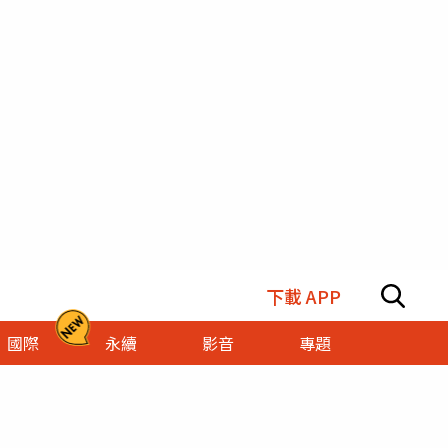
下載 APP
國際
永續
影音
專題