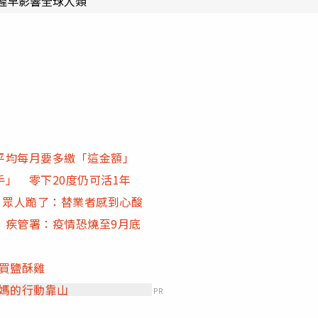
遲早影響全球人類
平均每月要多繳「這金額」
」 零下20度仍可活1年
 眾人跪了：替業者感到心酸
 疾管署：疫情恐燒至9月底
買鹽酥雞
爸媽的行動靠山
PR