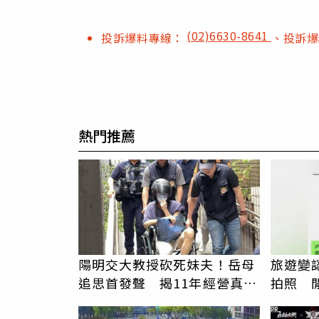
(02)6630-8641
投訴爆料專線：
、投訴
熱門推薦
陽明交大教授砍死妹夫！岳母
旅遊變
追思首發聲 揭11年經營真相
拍照 
駁「爭產」
伯」奇
PR