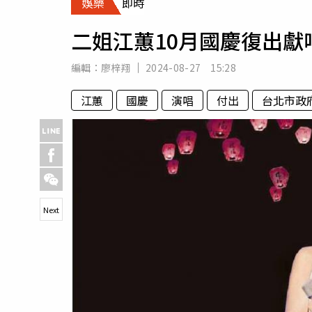
娛樂
即時
人物
汽車
二姐江蕙10月國慶復出
專欄
房產新勢力
編輯：
廖梓翔
2024-08-27 15:28
江蕙
國慶
演唱
付出
台北市政
Next