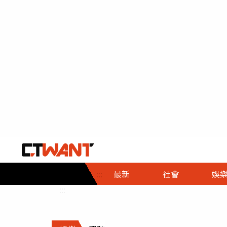
社會首頁
娛樂首頁
財經首頁
政
:::
最新
社會
娛
時事
即時
熱線
:::
直擊
大條
人物
調查
專題
３Ｃ