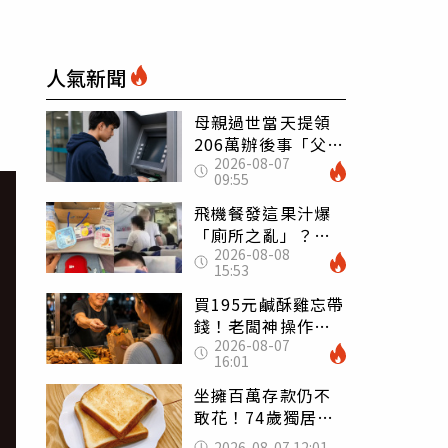
人氣新聞
母親過世當天提領
206萬辦後事「父子
2026-08-07
遭判刑」 律師：
09:55
搶錢先下手是罪
飛機餐發這果汁爆
「廁所之亂」？乘
2026-08-08
客崩潰：差點丟大
15:53
臉 醫揭3類人別亂
喝
買195元鹹酥雞忘帶
錢！老闆神操作
2026-08-07
「倒找5元」 全網
16:01
看哭：這就是台灣
坐擁百萬存款仍不
敢花！74歲獨居翁
「1餐只吃1片吐
2026-08-07 12:01