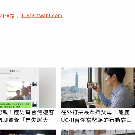
119@ctwant.com
爆料信箱：
PR
認親！陸男幫台灣遊客
在外打拼最牽掛父母！龜鹿
閒聊驚覺「是失聯大
UC-II替你當爸媽的行動靠山
蹟重逢