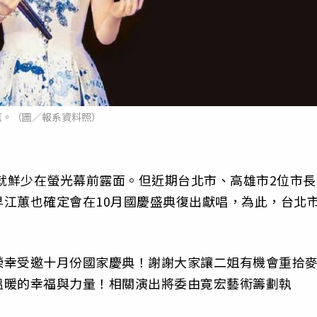
蕙。（圖／報系資料照）
，就鮮少在螢光幕前露面。但近期台北市、高雄市2位市長
江蕙也確定會在10月國慶盛典復出獻唱，為此，台北
榮幸受邀十月份國家慶典！謝謝大家讓二姐有機會重拾
溫暖的幸福與力量！相關演出將委由寛宏藝術籌劃執