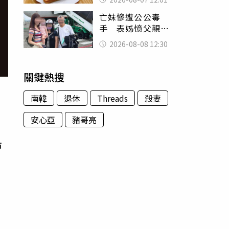
司」 半年後暴瘦
亡妹慘遭公公毒
嚇壞女兒
手 表姊憶父親節
前夕：小舅舅仍到
2026-08-08 12:30
殯儀館陪她說話
關鍵熱搜
南韓
退休
Threads
殺妻
安心亞
豬哥亮
市
麥