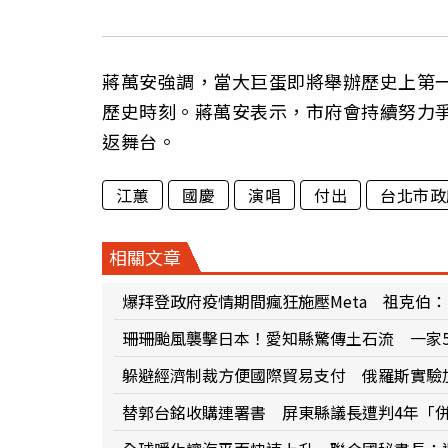
蔣萬安強調，當大巨蛋即將舉辦歷史上第
歷史時刻。蔣萬安表示，市府會持續努力
返舞台。
江蕙
國慶
演唱
付出
台北市政
相關文章
爆拜登政府疫情期間瘋狂施壓Meta 祖克伯
珊珊颱風襲擊日本！愛知縣驚傳土石流 一家
躲避經濟制裁方便國際貿易支付 俄羅斯實驗
替郭台銘收購連署書 屏東縣議長遭判4年「併