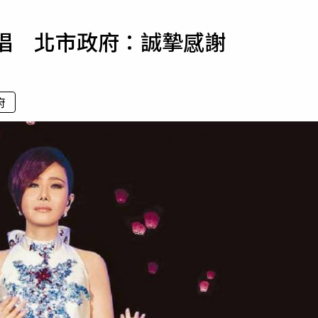
寵物
獻唱 北市政府：誠摯感謝
運勢
運動
梅酒
府