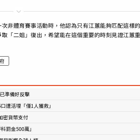
一次非體育賽事活動時，他認為只有江蕙能夠匹配這樣
爭取「二姐」復出，希望能在這個重要的時刻見證江蕙
府
：已準備好反擊
5口遭活埋「僅1人獲救」
加密貨幣支付
科罰金500萬」