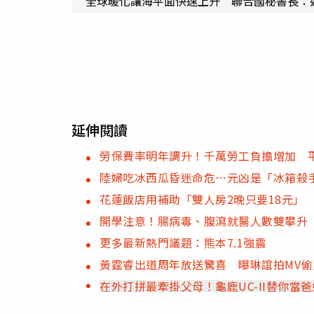
全球暖化讓海平面快速上升 聯合國秘書長：
延伸閱讀
勞保費率明年調升！千萬勞工負擔增加 
陸婦吃冰西瓜昏迷命危…元凶是「冰箱殺手
花蓮飯店用補助「雙人房2晚只要18元」
開學注意！腸病毒、腹瀉就醫人數雙攀升
更多最新熱門議題：熊本7.1強震
黃霆睿出道周年放送驚喜 曝琳誼拍MV偷
在外打拼最牽掛父母！龜鹿UC-II替你當