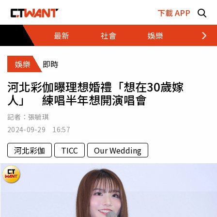
跳至主要內容區塊
下載 APP
最新
社會
娛樂
財經
娛樂
即時
河北彩伽曝理想婚禮「想在30歲嫁
人」 練唱半年想開演唱會
記者：
張毓琪
2024-09-29 16:57
河北彩伽
TICC
Our Wedding