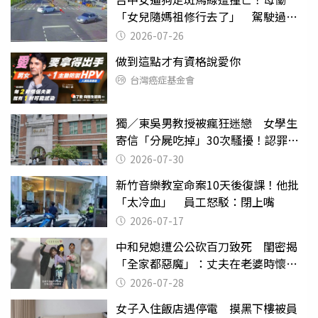
「女兒隨媽祖修行去了」 駕駛過失
致死判9月
2026-07-26
做到這點才有資格說愛你
台灣癌症基金會
獨／東吳男教授被瘋狂迷戀 女學生
寄信「分屍吃掉」30次騷擾！認罪免
關
2026-07-30
新竹音樂教室命案10天後復課！他批
「太冷血」 員工怒駁：閉上嘴
2026-07-17
中和兒媳遭公公砍百刀致死 閨密揭
「全家都惡魔」：丈夫在老婆時懷孕
摔東西
2026-07-28
女子入住飯店遇停電 摸黑下樓被員