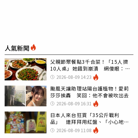
人氣新聞
父親節聚餐點3千合菜！「15人擠
10人桌」她餓到崩潰 網傻眼：讓
店家看笑話
2026-08-09 14:23
颱風天讓助理站陽台護植物！愛莉
莎莎挨轟 笑回：他不會被吹出去
2026-08-09 16:31
日本人來台狂買「35公斤戰利
品」 連拜拜用紅盤、「小心地
滑」告示牌也帶回家
2026-08-09 11:08