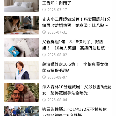
工告知：倒閉了
2026-07-17
丈夫小三假證做試管！癌妻開庭前1分
鐘再收離婚傳票 她崩潰：比八點檔
還扯
2026-07-31
父親群組1句「8／8快到了」掀熱
議！ 10萬人笑翻：高鐵疏運也沒列
父親節
2026-08-02
慈濟遭詐走10.6億！ 李怡貞曝女律
師背景提4疑點
2026-08-07
深入森林10分鐘藏屍！父涉殺害9歲愛
女 恐怖藏屍手法全曝光
2026-08-04
逃票告性騷1／OL省172元不甘被逮
反控台鐵員工6度騷擾