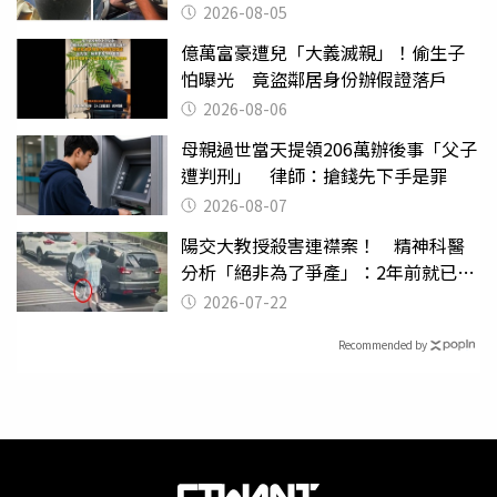
2026-08-05
億萬富豪遭兒「大義滅親」！偷生子
怕曝光 竟盜鄰居身份辦假證落戶
2026-08-06
母親過世當天提領206萬辦後事「父子
遭判刑」 律師：搶錢先下手是罪
2026-08-07
陽交大教授殺害連襟案！ 精神科醫
分析「絕非為了爭產」：2年前就已言
行詭異
2026-07-22
Recommended by