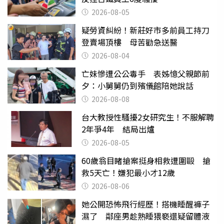
2026-08-05
疑勞資糾紛！新莊好市多前員工持刀
登賣場頂樓 母苦勸急送醫
2026-08-04
亡妹慘遭公公毒手 表姊憶父親節前
夕：小舅舅仍到殯儀館陪她說話
2026-08-08
台大教授性騷擾2女研究生！不服解聘
2年爭4年 結局出爐
2026-08-05
60歲翁目睹搶案挺身相救遭圍毆 搶
救5天亡！嫌犯最小才12歲
2026-08-06
她公開恐怖飛行經歷！搭機睡醒褲子
濕了 鄰座男趁熟睡猥褻還疑留體液