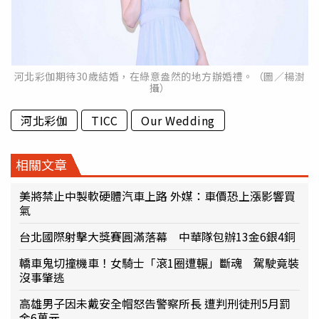
河北彩伽期待30歲結婚，在綠意盎然的地方辦婚禮。（圖／楊澍
攝）
河北彩伽
TICC
Our Wedding
相關文章
美將禁止中製軟硬體汽車上路 外媒：車價恐上漲影響買
氣
台北國際射擊大獎賽圓滿落幕 中華隊包辦13金6銀4銅
轎車鬼切撞機車！女騎士「滾1圈遭輾」斷魂 駕駛竟裝
沒事肇逃
高雄男子因未戴安全帽怒告警察所長 遭判刑徒刑5月罰
金6萬元