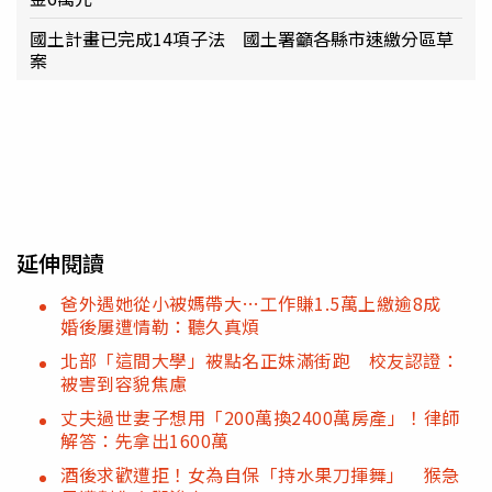
國土計畫已完成14項子法 國土署籲各縣市速繳分區草
案
延伸閱讀
爸外遇她從小被媽帶大…工作賺1.5萬上繳逾8成
婚後屢遭情勒：聽久真煩
北部「這間大學」被點名正妹滿街跑 校友認證：
被害到容貌焦慮
丈夫過世妻子想用「200萬換2400萬房產」！律師
解答：先拿出1600萬
酒後求歡遭拒！女為自保「持水果刀揮舞」 猴急