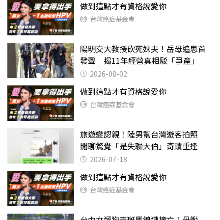
做到這點才有資格說愛你
台灣癌症基金會
陽明交大教授砍死妹夫！岳母追思首
發聲 揭11年經營真相駁「爭產」
2026-08-02
做到這點才有資格說愛你
台灣癌症基金會
旅遊變認親！陸男幫台灣遊客拍照
閒聊驚覺「是失聯大伯」奇蹟重逢
2026-07-18
做到這點才有資格說愛你
台灣癌症基金會
台中女遛狗走斑馬線遭撞亡！母慟