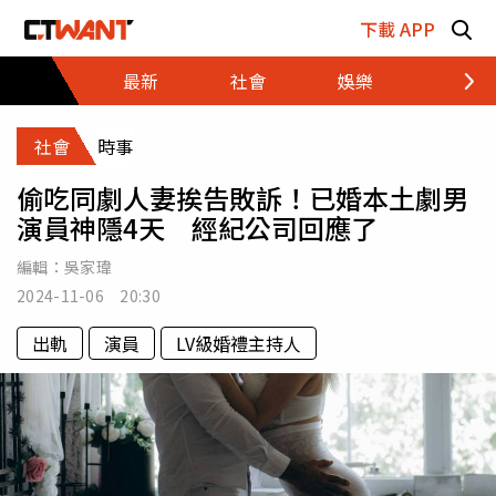
跳至主要內容區塊
下載 APP
最新
社會
娛樂
財經
社會
時事
偷吃同劇人妻挨告敗訴！已婚本土劇男
演員神隱4天 經紀公司回應了
編輯：
吳家瑋
2024-11-06 20:30
出軌
演員
LV級婚禮主持人