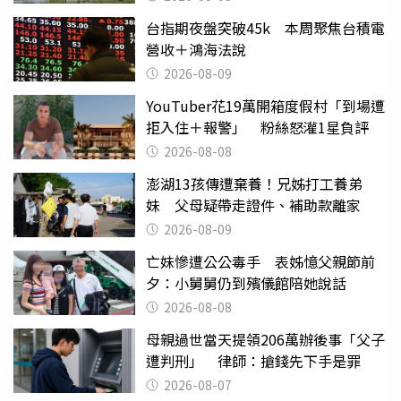
台指期夜盤突破45k 本周聚焦台積電
營收＋鴻海法說
2026-08-09
YouTuber花19萬開箱度假村「到場遭
拒入住＋報警」 粉絲怒灌1星負評
2026-08-08
澎湖13孩傳遭棄養！兄姊打工養弟
妹 父母疑帶走證件、補助款離家
2026-08-09
亡妹慘遭公公毒手 表姊憶父親節前
夕：小舅舅仍到殯儀館陪她說話
2026-08-08
母親過世當天提領206萬辦後事「父子
遭判刑」 律師：搶錢先下手是罪
2026-08-07