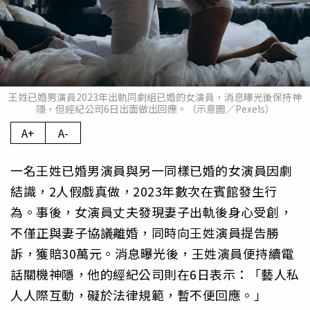
王姓已婚男演員2023年出軌同劇組已婚的女演員，消息曝光後保持神
隱，但經紀公司6日出面做出回應。（示意圖／Pexels）
A+
A-
一名王姓已婚男演員與另一同樣已婚的女演員因劇
結識，2人假戲真做，2023年數次在賓館發生行
為。事後，女演員丈夫發現妻子出軌後身心受創，
不僅正與妻子協議離婚，同時向王姓演員提告勝
訴，獲賠30萬元。消息曝光後，王姓演員便持續電
話關機神隱，他的經紀公司則在6日表示：「藝人私
人人際互動，礙於法律規範，暫不便回應。」