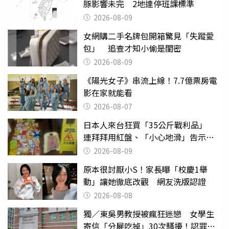
豚影響未完 2地達停班課標準
2026-08-09
女網購二手名牌包開箱驚見「失蹤愛
包」 追查才知小偷是閨密
2026-08-09
《陽光女子》串流上線！7.7億票房電
影在家就能看
2026-08-07
日本人來台狂買「35公斤戰利品」
連拜拜用紅盤、「小心地滑」告示牌
也帶回家
2026-08-09
原本很討厭小S！家長曝「校慶1舉
動」讓她徹底改觀 網友洗版認證
2026-08-08
獨／東吳男教授被瘋狂迷戀 女學生
寄信「分屍吃掉」30次騷擾！認罪免