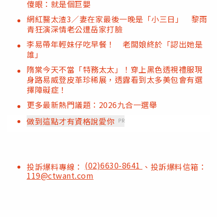
傻眼：就是個巨嬰
網紅醫太渣3／妻在家最後一晚是「小三日」 黎雨
青狂演深情老公遭岳家打臉
李易帶年輕妹仔吃早餐！ 老闆娘終於「認出她是
誰」
隋棠今天不當「特務太太」！穿上黑色透視禮服現
身路易威登皮革珍稀展，透露看到太多美包會有選
擇障礙症！
更多最新熱門議題：2026九合一選舉
做到這點才有資格說愛你
PR
(02)6630-8641
投訴爆料專線：
、投訴爆料信箱：
119@ctwant.com