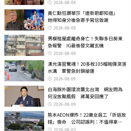
2026-08-04
黃仁勳狂讚華莎「連新歌都知道」
她得知身分後急寄手寫信致謝
2026-08-09
男模租屋處離奇身亡！失聯多日房東
急報警 IG最後發文藏玄機
2026-08-09
漢光演習驚魂！20多枚105榴砲彈滾落
水溝 軍警急封鎖搶運
2026-08-09
白海豚外圍環流襲北台灣 網友問為
何沒放颱風假 蔣萬安回應了
2026-08-09
熊本AEON爆炸！22歲女員工「折返放
錢」喪命 公司認誤判：不值得拿命
換
2026-08-03