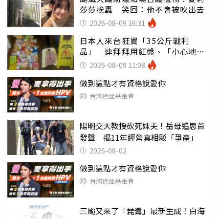
莎莎挨轟 笑回：他不會被吹出去
2026-08-09 16:31
日本人來台狂買「35公斤戰利
品」 連拜拜用紅盤、「小心地
滑」告示牌也帶回家
2026-08-09 11:08
做到這點才有資格說愛你
台灣癌症基金會
陽明交大教授砍死妹夫！岳母追思首
發聲 揭11年經營真相駁「爭產」
2026-08-02
做到這點才有資格說愛你
台灣癌症基金會
三颱又來了「琵鷺」最新生成！白海