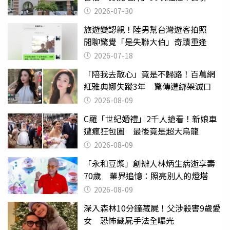
關
2026-07-30
旅遊變認親！陸男幫台灣遊客拍照
閒聊驚覺「是失聯大伯」奇蹟重逢
2026-07-18
「陪我去散心」竟是不歸路！百萬網
紅雅典娜失蹤3年 驚傳遭綁架滅口
2026-08-09
C羅「世紀婚禮」2千人搶看！新娘車
遭瘋狂包圍 最後竟是超大烏龍
2026-08-09
「永和豆漿」創辦人林炳生病逝享壽
70歲 業界追憶：照亮別人的燈塔
2026-08-09
深入森林10分鐘藏屍！父涉殺害9歲愛
女 恐怖藏屍手法全曝光