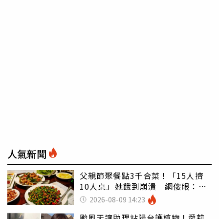
人氣新聞
父親節聚餐點3千合菜！「15人擠
10人桌」她餓到崩潰 網傻眼：讓
店家看笑話
2026-08-09 14:23
颱風天讓助理站陽台護植物！愛莉