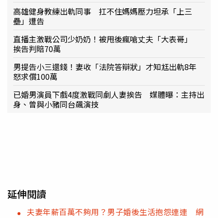
高雄健身教練出軌同事 扛不住媽媽壓力坦承「上三
壘」遭告
直播主激戰公司少奶奶！被甩後瘋嗆丈夫「大表哥」
挨告判賠70萬
男提告小三還錢！妻收「法院答辯狀」才知尪出軌8年
怒求償100萬
已婚男演員下戲4度激戰同劇人妻挨告 媒體曝：主持出
身、曾與小豬同台飆演技
延伸閱讀
夫妻年薪百萬不夠用？男子婚後生活抱怨連連 網