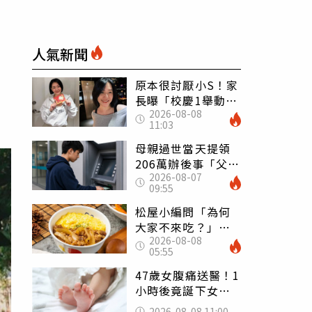
人氣新聞
原本很討厭小S！家
長曝「校慶1舉動」
2026-08-08
讓她徹底改觀 網
11:03
友洗版認證
母親過世當天提領
206萬辦後事「父子
2026-08-07
遭判刑」 律師：
09:55
搶錢先下手是罪
松屋小編問「為何
大家不來吃？」
2026-08-08
一票人點出3大問
05:55
題：滿手好牌打到
爛
47歲女腹痛送醫！1
小時後竟誕下女
嬰 26歲女兒：以
2026-08-08 11:00