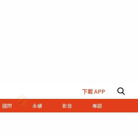
下載 APP
國際
永續
影音
專題