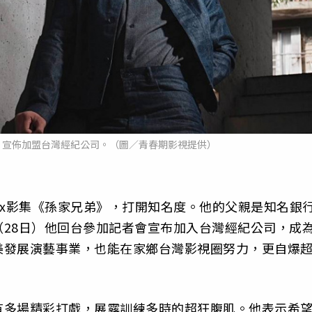
，宣佈加盟台灣經紀公司。（圖／青春期影視提供）
lix影集《孫家兄弟》，打開知名度。他的父親是知名銀
28日）他回台參加記者會宣布加入台灣經紀公司，成
美發展演藝事業，也能在家鄉台灣影視圈努力，更自爆
有多場精彩打戲，展露訓練多時的超狂腹肌。他表示希