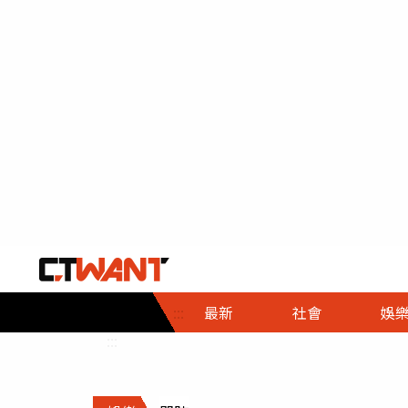
社會首頁
娛樂首頁
財經首頁
政
:::
最新
社會
娛
時事
即時
熱線
:::
直擊
大條
人物
調查
專題
３Ｃ