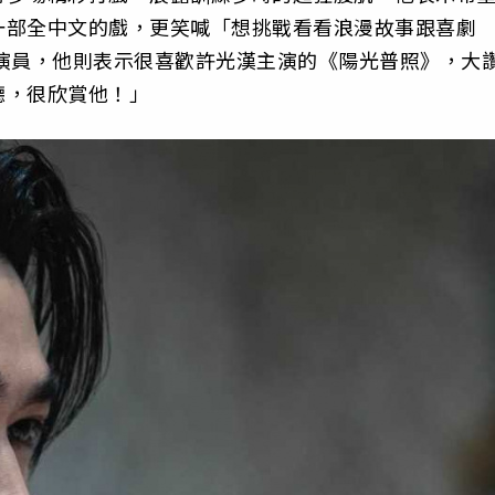
一部全中文的戲，更笑喊「想挑戰看看浪漫故事跟喜劇
演員，他則表示很喜歡許光漢主演的《陽光普照》，大
聽，很欣賞他！」