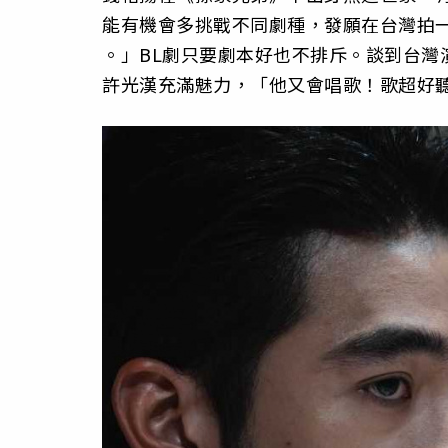
能有機會多挑戰不同劇種，發願在台灣拍
。」BL劇只要劇本好也不排斥。談到台灣
許光漢充滿魅力，「他又會唱歌！歌超好