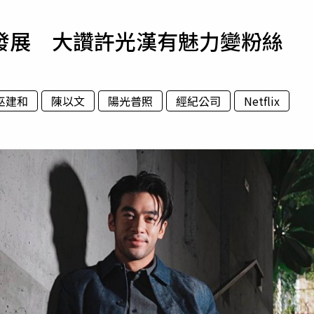
寵物
發展 大讚許光漢有魅力變粉絲
運勢
運動
梅酒
巫建和
陳以文
陽光普照
經紀公司
Netflix