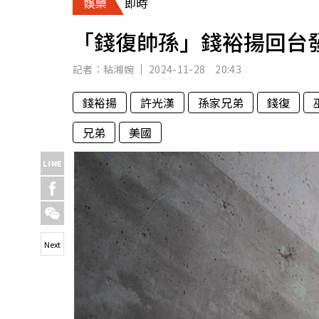
娛樂
即時
人物
汽車
「錢復帥孫」錢裕揚回台
專欄
房產新勢力
記者：
粘湘婉
2024-11-28 20:43
錢裕揚
許光漢
孫家兄弟
錢復
兄弟
美國
Next