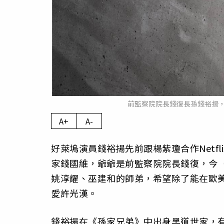
前監察院院長錢復長孫錢裕揚
A+
A-
好萊塢演員錢裕揚先前跟楊紫瓊合作Netf
家錢國維，爺爺是前監察院院長錢復，今（
姚淳耀、巫建和的師弟，希望除了能在歐
愛許光漢。
錢裕揚在《孫家兄弟》中出身黑道世家，