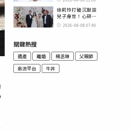
為只是變胖
徐莉玲打破沉默談
兒子身世！心碎揭
徐子翔輕生內幕：
2026-08-08 07:40
帶給我巨大哀傷
關鍵熱搜
遺產
離婚
楊丞琳
父親節
串流平台
牛丼
行
為
超
望