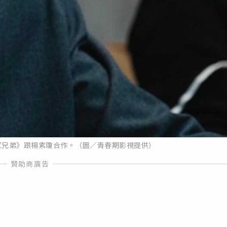
《孫家兄弟》跟楊紫瓊合作。（圖／青春期影視提供）