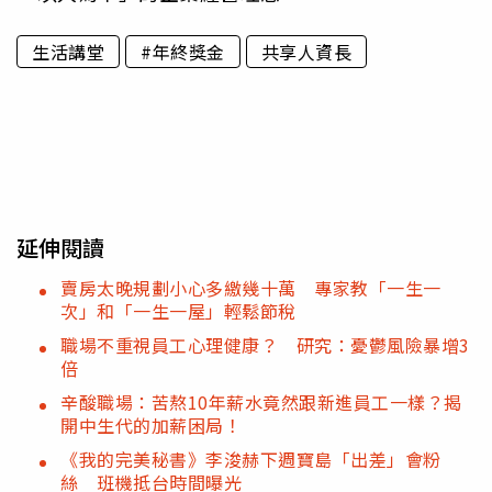
生活講堂
#年終獎金
共享人資長
延伸閱讀
賣房太晚規劃小心多繳幾十萬 專家教「一生一
次」和「一生一屋」輕鬆節稅
職場不重視員工心理健康？ 研究：憂鬱風險暴增3
倍
辛酸職場：苦熬10年薪水竟然跟新進員工一樣？揭
開中生代的加薪困局！
《我的完美秘書》李浚赫下週寶島「出差」會粉
絲 班機抵台時間曝光