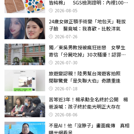
皆純棉」 SGS檢測證明：內裡100%
聚酯纖維
2026-08-05
24歲女做正顎手術變「地包天」鞋拔
子臉 醫竟喊：我喜歡，比較洋氣
2026-07-26
獨／東吳男教授被瘋狂迷戀 女學生
寄信「分屍吃掉」30次騷擾！認罪免
關
2026-07-30
旅遊變認親！陸男幫台灣遊客拍照
閒聊驚覺「是失聯大伯」奇蹟重逢
2026-07-18
苦等近3年！楊承勳全名終於公開 楊
爸淚喊：孩子終於能光明正大存在
2026-08-06
不是AI！他「沒脖子」畫面瘋傳 真相
曝光網看呆