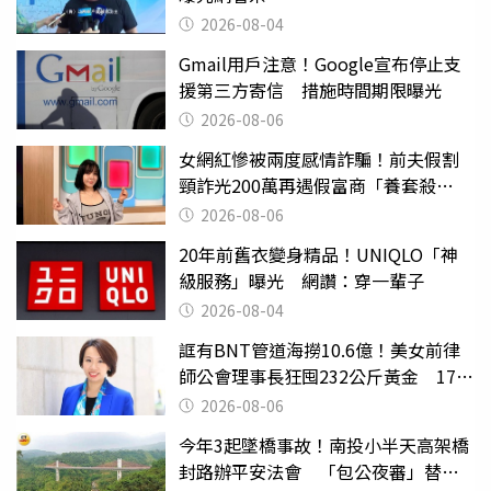
2026-08-04
Gmail用戶注意！Google宣布停止支
援第三方寄信 措施時間期限曝光
2026-08-06
女網紅慘被兩度感情詐騙！前夫假割
頸詐光200萬再遇假富商「養套殺
2000萬」
2026-08-06
20年前舊衣變身精品！UNIQLO「神
級服務」曝光 網讚：穿一輩子
2026-08-04
誆有BNT管道海撈10.6億！美女前律
師公會理事長狂囤232公斤黃金 17人
遭起訴
2026-08-06
今年3起墜橋事故！南投小半天高架橋
封路辦平安法會 「包公夜審」替亡