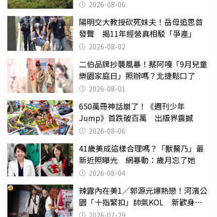
魂伸冤
2026-08-06
陽明交大教授砍死妹夫！岳母追思首
發聲 揭11年經營真相駁「爭產」
2026-08-02
二伯品牌抄襲風暴！蔡阿嘎「9月兒童
樂園家庭日」照辦嗎？北捷鬆口了
2026-08-01
650萬冊神話崩了！《週刊少年
Jump》首跌破百萬 出版界震撼
2026-08-06
41歲美成這樣合理嗎？「獸醫乃」最
新近照曝光 網暴動：歲月忘了她
2026-08-04
辣露內在美1／郭源元爆熱戀！河濱公
園「十指緊扣」帥氣KOL 新歡身份
曝光
2026-07-29