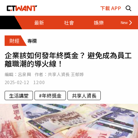
跳至主要內容區塊
下載 APP
最新
社會
娛樂
財經
財經
專欄
企業該如何發年終獎金？ 避免成為員工
離職潮的導火線！
編輯：
呂泉興
作者：
共享人資長 王郁婷
2025-02-12 12:00
生活講堂
#年終獎金
共享人資長