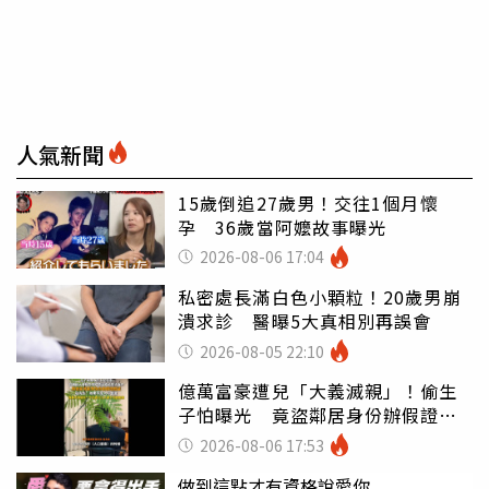
人氣新聞
15歲倒追27歲男！交往1個月懷
孕 36歲當阿嬤故事曝光
2026-08-06 17:04
私密處長滿白色小顆粒！20歲男崩
潰求診 醫曝5大真相別再誤會
2026-08-05 22:10
億萬富豪遭兒「大義滅親」！偷生
子怕曝光 竟盜鄰居身份辦假證落
戶
2026-08-06 17:53
做到這點才有資格說愛你