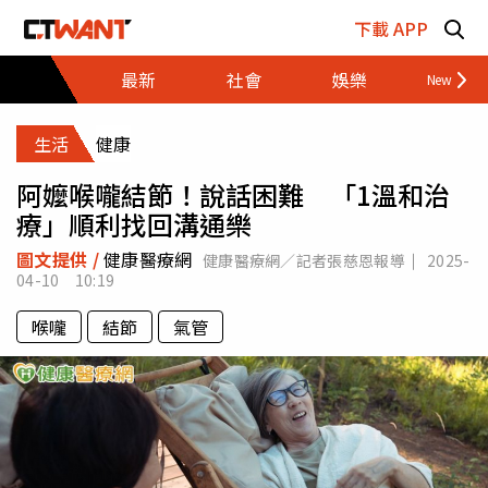
跳至主要內容區塊
下載 APP
最新
社會
娛樂
財經
生活
健康
阿嬤喉嚨結節！說話困難 「1溫和治
療」順利找回溝通樂
圖文提供 /
健康醫療網
健康醫療網／記者張慈恩報導
2025-
04-10 10:19
喉嚨
結節
氣管