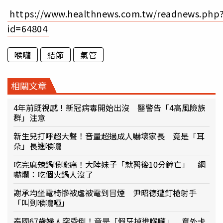
https://www.healthnews.com.tw/readnews.php
id=64804
喉嚨
結節
氣管
相關文章
4年前既視感！新冠病毒開始出沒 醫警告「4高風險族
群」注意
新生兒打呼超大聲！音量超過成人嚇壞家長 竟是「耳
朵」長進喉嚨
吃完麻辣鍋喉嚨痛！大陸妹子「就醫後10分鐘亡」 網
嚇爛：吃個火鍋人沒了
謝承均坐電椅慘被虐被電到冒煙 尹昭德遭釘槍射手
「叫到喉嚨啞」
泰國67歲婦人突昏倒！竟是「假牙掉進喉嚨」 意外卡