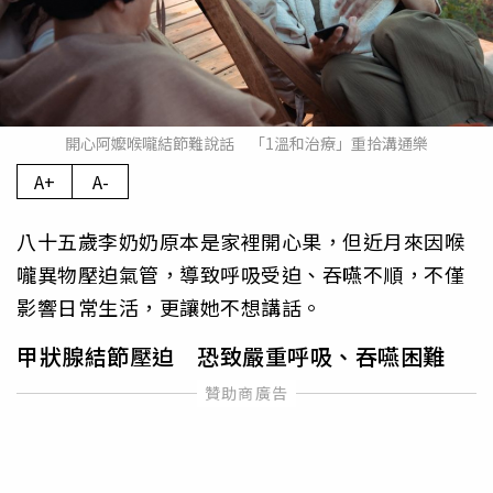
開心阿嬤喉嚨結節難說話 「1溫和治療」重拾溝通樂
A+
A-
八十五歲李奶奶原本是家裡開心果，但近月來因喉
嚨異物壓迫氣管，導致呼吸受迫、吞嚥不順，不僅
影響日常生活，更讓她不想講話。
甲狀腺結節壓迫 恐致嚴重呼吸、吞嚥困難