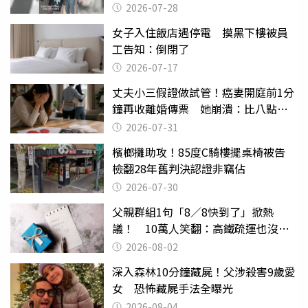
摔東西
2026-07-28
女子入住飯店遇停電 摸黑下樓被員
工告知：倒閉了
2026-07-17
丈夫小三假證做試管！癌妻開庭前1分
鐘再收離婚傳票 她崩潰：比八點檔
還扯
2026-07-31
檳榔攤助攻！85度C騎樓擺桌椅被告
檢翻28年舊判決認證非竊佔
2026-07-30
父親群組1句「8／8快到了」掀熱
議！ 10萬人笑翻：高鐵疏運也沒列
父親節
2026-08-02
深入森林10分鐘藏屍！父涉殺害9歲愛
女 恐怖藏屍手法全曝光
2026-08-04