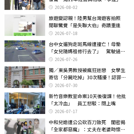
2026-08-02
旅遊變認親！陸男幫台灣遊客拍照
閒聊驚覺「是失聯大伯」奇蹟重逢
2026-07-18
台中女遛狗走斑馬線遭撞亡！母慟
「女兒隨媽祖修行去了」 駕駛過失
致死判9月
2026-07-26
獨／東吳男教授被瘋狂迷戀 女學生
寄信「分屍吃掉」30次騷擾！認罪免
關
2026-07-30
新竹音樂教室命案10天後復課！他批
「太冷血」 員工怒駁：閉上嘴
2026-07-17
中和兒媳遭公公砍百刀致死 閨密揭
「全家都惡魔」：丈夫在老婆時懷孕