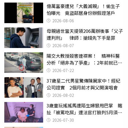
億萬富豪遭兒「大義滅親」！偷生子
怕曝光 竟盜鄰居身份辦假證落戶
2026-08-06
母親過世當天提領206萬辦後事「父子
遭判刑」 律師：搶錢先下手是罪
2026-08-07
陽交大教授殺害連襟案！ 精神科醫
分析「絕非為了爭產」：2年前就已言
行詭異
2026-07-22
37歲星二代男星驚傳陳屍家中！經紀
公司證實 2個月前才與父開演唱會
2026-08-02
3歲童玩搖搖馬遭陌生婦狠甩巴掌 瞎
扯「被罵吃屎」遭法官打臉判5月須入
監
2026-07-30