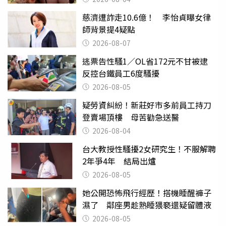
慈濟遭詐走10.6億！ 李怡貞曝女律
師背景提4疑點
2026-08-07
逃票告性騷1／OL省172元不甘被逮
反控台鐵員工6度騷擾
2026-08-05
疑勞資糾紛！新莊好市多前員工持刀
登賣場頂樓 母苦勸急送醫
2026-08-04
台大教授性騷擾2女研究生！不服解聘
2年爭4年 結局出爐
2026-08-05
她公開恐怖飛行經歷！搭機睡醒褲子
濕了 鄰座男趁熟睡猥褻還疑留體液
2026-08-05