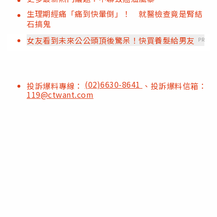
生理期經痛「痛到快暈倒」！ 就醫檢查竟是腎結
石搞鬼
女友看到未來公公頭頂後驚呆！快買養髮給男友
PR
(02)6630-8641
投訴爆料專線：
、投訴爆料信箱：
119@ctwant.com