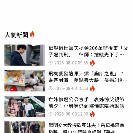
人氣新聞
母親過世當天提領206萬辦後事「父
子遭判刑」 律師：搶錢先下手是
罪
2026-08-07 09:55
飛機餐發這果汁爆「廁所之亂」？
乘客崩潰：差點丟大臉 醫揭3類人
別亂喝
2026-08-08 15:53
亡妹慘遭公公毒手 表姊憶父親節
前夕：小舅舅仍到殯儀館陪她說話
2026-08-08 12:30
陽明交大教授砍死妹夫！岳母追思首
發聲 揭11年經營真相駁「爭產」