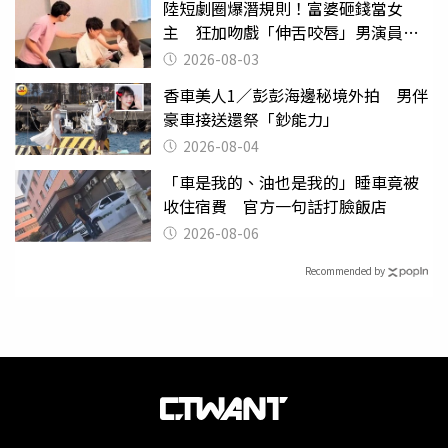
陸短劇圈爆潛規則！富婆砸錢當女
主 狂加吻戲「伸舌咬唇」男演員崩
潰
2026-08-03
香車美人1／彭彭海邊秘境外拍 男伴
豪車接送還祭「鈔能力」
2026-08-04
「車是我的、油也是我的」睡車竟被
收住宿費 官方一句話打臉飯店
2026-08-06
Recommended by