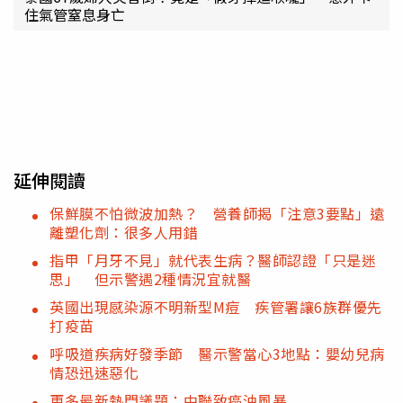
住氣管窒息身亡
延伸閱讀
保鮮膜不怕微波加熱？ 營養師揭「注意3要點」遠
離塑化劑：很多人用錯
指甲「月牙不見」就代表生病？醫師認證「只是迷
思」 但示警遇2種情況宜就醫
英國出現感染源不明新型M痘 疾管署讓6族群優先
打疫苗
呼吸道疾病好發季節 醫示警當心3地點：嬰幼兒病
情恐迅速惡化
更多最新熱門議題：中聯致癌油風暴