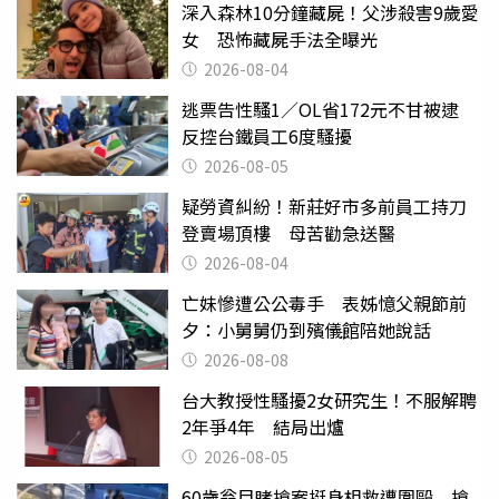
深入森林10分鐘藏屍！父涉殺害9歲愛
女 恐怖藏屍手法全曝光
2026-08-04
逃票告性騷1／OL省172元不甘被逮
反控台鐵員工6度騷擾
2026-08-05
疑勞資糾紛！新莊好市多前員工持刀
登賣場頂樓 母苦勸急送醫
2026-08-04
亡妹慘遭公公毒手 表姊憶父親節前
夕：小舅舅仍到殯儀館陪她說話
2026-08-08
台大教授性騷擾2女研究生！不服解聘
2年爭4年 結局出爐
2026-08-05
60歲翁目睹搶案挺身相救遭圍毆 搶