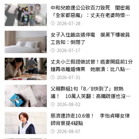
中和兒媳遭公公砍百刀致死 閨密揭
「全家都惡魔」：丈夫在老婆時懷孕
摔東西
2026-07-28
女子入住飯店遇停電 摸黑下樓被員
工告知：倒閉了
2026-07-17
丈夫小三假證做試管！癌妻開庭前1分
鐘再收離婚傳票 她崩潰：比八點檔
還扯
2026-07-31
父親群組1句「8／8快到了」掀熱
議！ 10萬人笑翻：高鐵疏運也沒列
父親節
2026-08-02
慈濟遭詐走10.6億！ 李怡貞曝女律
師背景提4疑點
2026-08-07