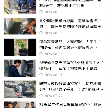
救5天亡！嫌犯最小才12歲
2026-08-06
她公開恐怖飛行經歷！搭機睡醒褲子
濕了 鄰座男趁熟睡猥褻還疑留體液
2026-08-05
億萬富豪遭兒「大義滅親」！偷生子
怕曝光 竟盜鄰居身份辦假證落戶
2026-08-06
母親過世當天提領206萬辦後事「父子
遭判刑」 律師：搶錢先下手是罪
2026-08-07
陽交大教授殺害連襟案！ 精神科醫
分析「絕非為了爭產」：2年前就已言
行詭異
2026-07-22
37歲星二代男星驚傳陳屍家中！經紀