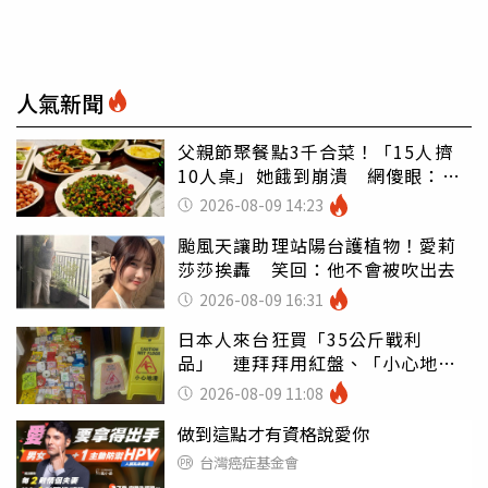
人氣新聞
父親節聚餐點3千合菜！「15人擠
10人桌」她餓到崩潰 網傻眼：讓
店家看笑話
2026-08-09 14:23
颱風天讓助理站陽台護植物！愛莉
莎莎挨轟 笑回：他不會被吹出去
2026-08-09 16:31
日本人來台狂買「35公斤戰利
品」 連拜拜用紅盤、「小心地
滑」告示牌也帶回家
2026-08-09 11:08
做到這點才有資格說愛你
台灣癌症基金會