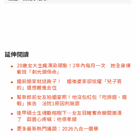
延伸閱讀
20歲女大生瘋漂染頭髮！2年內每月一次 她全身爆
紫斑「剃光頭保命」
婚前娘家就送房子！ 婚後婆家卻炫耀「兒子買
的」還想搬進去住
幫新郎前女友拍婚宴照！他沒包紅包「吃排翅、龍
蝦」挨告 法院1原因判無罪
逢甲碩士生魂斷榕樹下…女友目睹奪命瞬間崩潰
了 鄰居心疼喊：他很孝順
更多最新熱門議題：2026九合一選舉