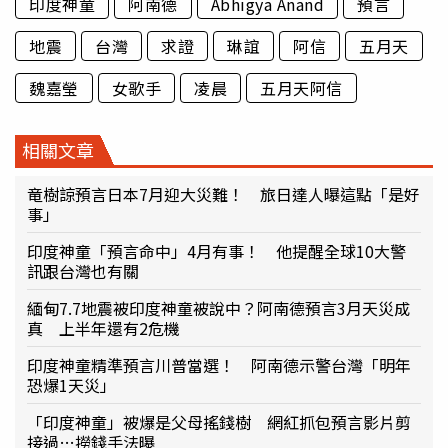
印度神童
阿南德
Abhigya Anand
預言
地震
台灣
求證
琳誼
阿信
五月天
魏嘉瑩
女歌手
凌晨
五月天阿信
相關文章
竜樹諒預言日本7月迎大災難！ 旅日達人曝這點「是好
事」
印度神童「預言命中」4月有事！ 他提醒全球10大警
訊跟台灣也有關
緬甸7.7地震被印度神童被說中？阿南德預言3月天災成
真 上半年還有2危機
印度神童精準預言川普當選！ 阿南德示警台灣「明年
恐爆1天災」
「印度神童」被爆是父母搖錢樹 網紅抓包預言影片剪
接過…撈錢手法曝