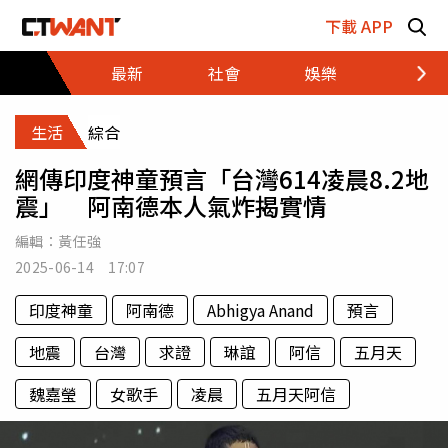
跳至主要內容區塊
下載 APP
最新
社會
娛樂
財經
生活
綜合
網傳印度神童預言「台灣614凌晨8.2地
震」 阿南德本人氣炸揭實情
編輯：
黃任強
2025-06-14 17:07
印度神童
阿南德
Abhigya Anand
預言
地震
台灣
求證
琳誼
阿信
五月天
魏嘉瑩
女歌手
凌晨
五月天阿信