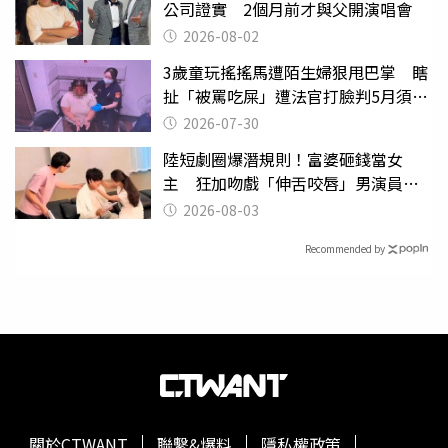
公司證實 2個月前才與父開演唱會
2026-08-02
3歲童玩搖搖馬遭陌生婦狠甩巴掌 瞎
扯「被罵吃屎」遭法官打臉判5月須入
監
2026-07-30
陸短劇圈爆潛規則！富婆砸錢當女
主 狂加吻戲「伸舌咬唇」男演員崩
潰
2026-08-03
Recommended by
關於CTWANT
聯繫&爆料
隱私權政策