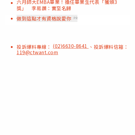
六月師大EMBA畢業！擔任畢業生代表「獲頒3
獎」 李易讚：實至名歸
做到這點才有資格說愛你
PR
(02)6630-8641
投訴爆料專線：
、投訴爆料信箱：
119@ctwant.com