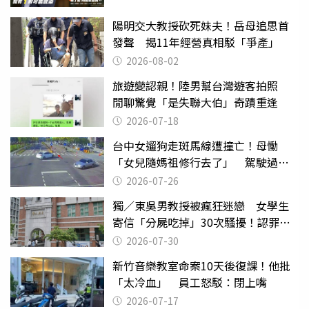
陽明交大教授砍死妹夫！岳母追思首
發聲 揭11年經營真相駁「爭產」
2026-08-02
旅遊變認親！陸男幫台灣遊客拍照
閒聊驚覺「是失聯大伯」奇蹟重逢
2026-07-18
台中女遛狗走斑馬線遭撞亡！母慟
「女兒隨媽祖修行去了」 駕駛過失
致死判9月
2026-07-26
獨／東吳男教授被瘋狂迷戀 女學生
寄信「分屍吃掉」30次騷擾！認罪免
關
2026-07-30
新竹音樂教室命案10天後復課！他批
「太冷血」 員工怒駁：閉上嘴
2026-07-17