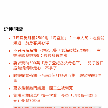
延伸閱讀
7坪套房月租7500附「海盜船」？一票人笑：地震就
知道 前房客揭心得
不只南海海槽…專家示警「北海道這起地震」 有
機率誘發規模9：通通都有危險
要求贊助500萬「房子登記岳父母名下」 兒子脫口
這句媽媽秒走心：不拿了
眼鏡蛇繁殖期…台南1個月抓破百隻 專家提醒1件
事
更多最新熱門議題：國三生被刺死
貨櫃三雄除息行情一次看 長榮「現金股利32.5
元」豪發703億