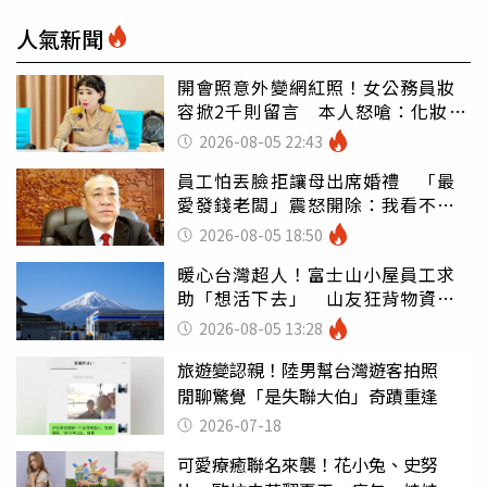
人氣新聞
開會照意外變網紅照！女公務員妝
容掀2千則留言 本人怒嗆：化妝有
錯嗎
2026-08-05 22:43
員工怕丟臉拒讓母出席婚禮 「最
愛發錢老闆」震怒開除：我看不起
你
2026-08-05 18:50
暖心台灣超人！富士山小屋員工求
助「想活下去」 山友狂背物資上
山：台灣真的是寶島
2026-08-05 13:28
旅遊變認親！陸男幫台灣遊客拍照
閒聊驚覺「是失聯大伯」奇蹟重逢
2026-07-18
可愛療癒聯名來襲！花小兔、史努