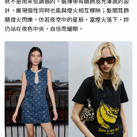
就不是用來低調過的。選擇帶有鑽飾及光澤感的設
計，展現個性同時也能與煙火相互輝映；髮間耳飾
隨燈火閃爍，仿若夜空中的星辰。當煙火落下，妳
仍站在夜色中央，自信而耀眼。