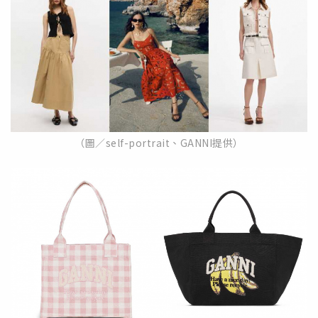
（圖／self-portrait、GANNI提供）