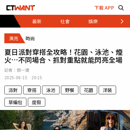
跳至主要內容區塊
下載 APP
最新
社會
娛樂
財經
漂亮
時尚
夏日派對穿搭全攻略！花園、泳池、煙
火…不同場合、抓對重點就能閃亮全場
記者：
顏一婕
2025-06-15 20:15
派對
穿搭
泳池
野餐
花園
洋裝
草編包
度假