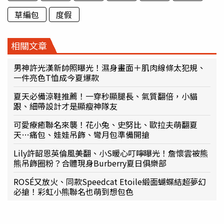
草編包
度假
相關文章
男神許光漢新帥照曝光！濕身畫面＋肌肉線條太犯規、
一件亮色T恤成今夏爆款
夏天必備涼鞋推薦！一穿秒顯腿長、氣質翻倍，小貓
跟、細帶設計才是顯瘦神隊友
可愛療癒聯名來襲！花小兔、史努比、歐拉夫萌翻夏
天…痛包、娃娃吊飾、彎月包準備開搶
Lily許韶恩英倫風美翻、小S暖心叮嚀曝光！詹懷雲被熊
熊吊飾圈粉？合體現身Burberry夏日俱樂部
ROSÉ又放火、同款Speedcat Etoile緞面蝴蝶結超夢幻
必搶！彩虹小熊聯名也萌到想包色