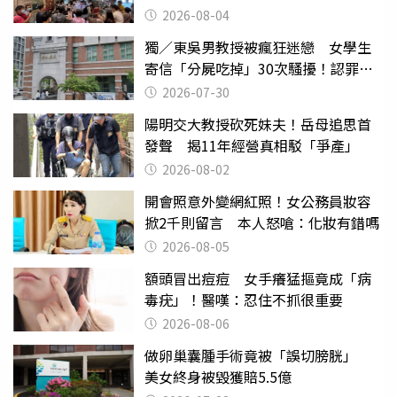
出來
2026-08-04
獨／東吳男教授被瘋狂迷戀 女學生
寄信「分屍吃掉」30次騷擾！認罪免
關
2026-07-30
陽明交大教授砍死妹夫！岳母追思首
發聲 揭11年經營真相駁「爭產」
2026-08-02
開會照意外變網紅照！女公務員妝容
掀2千則留言 本人怒嗆：化妝有錯嗎
2026-08-05
額頭冒出痘痘 女手癢猛摳竟成「病
毒疣」！醫嘆：忍住不抓很重要
2026-08-06
做卵巢囊腫手術竟被「誤切膀胱」
美女終身被毀獲賠5.5億