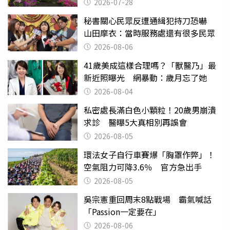
2026-07-28
秘書關心民眾反遭通緝犯持刀恐嚇
山田摩衣：當時服務處還有很多民眾
2026-08-06
41歲美成這樣合理嗎？「獸醫乃」最
新近照曝光 網暴動：歲月忘了她
2026-08-04
私密處長滿白色小顆粒！20歲男崩潰
求診 醫曝5大真相別再誤會
2026-08-05
環法女子自行車賽爆「胸罩作弊」！
空氣阻力可降3.6％ 官方急出手
2026-08-05
吳宗憲重回周末8點戰場 霸氣喊話
「Passion一定要在」
2026-08-06