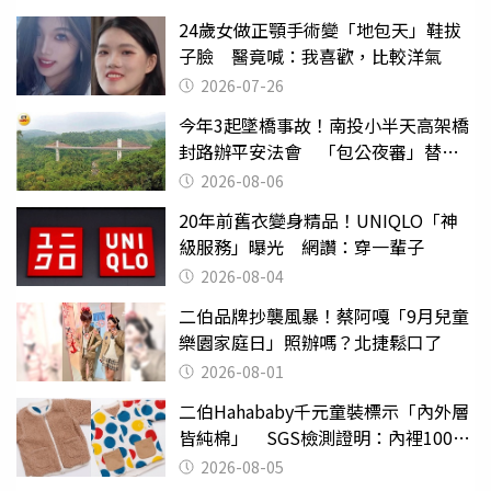
24歲女做正顎手術變「地包天」鞋拔
子臉 醫竟喊：我喜歡，比較洋氣
2026-07-26
今年3起墜橋事故！南投小半天高架橋
封路辦平安法會 「包公夜審」替亡
魂伸冤
2026-08-06
20年前舊衣變身精品！UNIQLO「神
級服務」曝光 網讚：穿一輩子
2026-08-04
二伯品牌抄襲風暴！蔡阿嘎「9月兒童
樂園家庭日」照辦嗎？北捷鬆口了
2026-08-01
二伯Hahababy千元童裝標示「內外層
皆純棉」 SGS檢測證明：內裡100%
聚酯纖維
2026-08-05