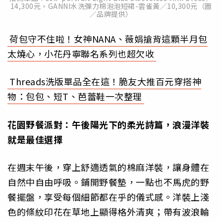
14,300元，GANNI水洗彈力棉泡泡短裙-雲雀黃／10,300元（圖
／品牌提供）
荷包守不住啦！女神NANA、薇娟搶背這顆半月包
太燒心，小花丹寧聯名系列也超欠收
Threads洗版單品全在這！脆友大推百元穿搭神
物：包包、短T、芭蕾鞋一次整理
花園野餐派對：午後陽光下的柔光詩篇，浪漫洋裝
就是最佳選擇
在週末午後，穿上舒適透氣的棉麻洋裝，讓身體在
自然中自由呼吸。鋪開野餐墊，一點也不馬虎的野
餐擺盤，享受每個細節都在乎的儀式感。洋裝上淺
色的條紋印花在草地上顯得格外清爽；帶有波浪輪