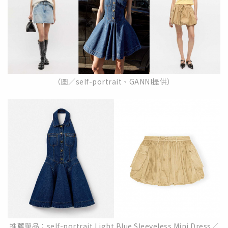
（圖／self-portrait、GANNI提供）
推薦單品：self-portrait Light Blue Sleeveless Mini Dress／