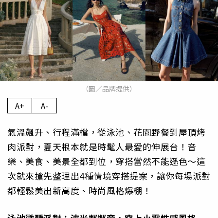
（圖／品牌提供）
A+
A-
氣溫飆升、行程滿檔，從泳池、花園野餐到屋頂烤
肉派對，夏天根本就是時髦人最愛的伸展台！音
樂、美食、美景全都到位，穿搭當然不能遜色～這
次就來搶先整理出4種情境穿搭提案，讓你每場派對
都輕鬆美出新高度、時尚風格爆棚！
泳池微醺派對：波光粼粼旁，穿上小露性感風格