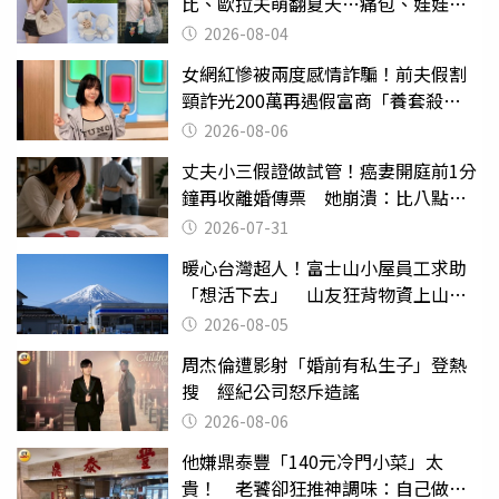
比、歐拉夫萌翻夏天…痛包、娃娃吊
飾、彎月包準備開搶
2026-08-04
女網紅慘被兩度感情詐騙！前夫假割
頸詐光200萬再遇假富商「養套殺
2000萬」
2026-08-06
丈夫小三假證做試管！癌妻開庭前1分
鐘再收離婚傳票 她崩潰：比八點檔
還扯
2026-07-31
暖心台灣超人！富士山小屋員工求助
「想活下去」 山友狂背物資上山：
台灣真的是寶島
2026-08-05
周杰倫遭影射「婚前有私生子」登熱
搜 經紀公司怒斥造謠
2026-08-06
他嫌鼎泰豐「140元冷門小菜」太
貴！ 老饕卻狂推神調味：自己做不