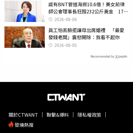
誆有BNT管道海撈10.6億！美女前律
師公會理事長狂囤232公斤黃金 17人
遭起訴
2026-08-06
員工怕丟臉拒讓母出席婚禮 「最愛
發錢老闆」震怒開除：我看不起你
2026-08-05
Recommended by
關於CTWANT
聯繫&爆料
隱私權政策
發燒熱搜