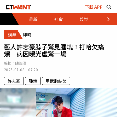
跳至主要內容區塊
下載 APP
最新
社會
娛樂
財經
娛樂
即時
藝人許志豪脖子驚見腫塊！打哈欠痛
爆 病因曝光虛驚一場
編輯：
陳煜濬
2025-07-08 07:20
許志豪
腫塊
甲狀腺結節