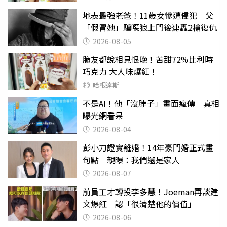
地表最強老爸！11歲女慘遭侵犯 父
「假冒她」騙噁狼上門後連轟2槍復仇
2026-08-05
脆友都說相見恨晚！苦甜72%比利時
巧克力 大人味爆紅！
哈根達斯
不是AI！他「沒脖子」畫面瘋傳 真相
曝光網看呆
2026-08-04
彭小刀證實離婚！14年豪門婚正式畫
句點 親曝：我們還是家人
2026-08-07
前員工才轉投李多慧！Joeman再談建
文爆紅 認「很清楚他的價值」
2026-08-06