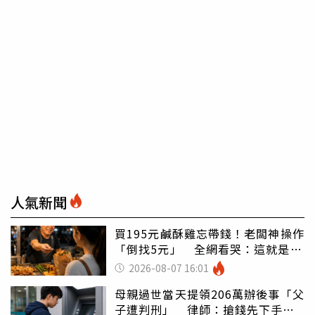
人氣新聞
買195元鹹酥雞忘帶錢！老闆神操作
「倒找5元」 全網看哭：這就是台
灣
2026-08-07 16:01
母親過世當天提領206萬辦後事「父
子遭判刑」 律師：搶錢先下手是