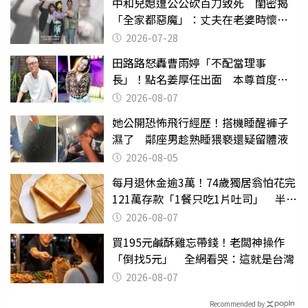
中和兒媳遭公公砍百刀致死 閨密揭
「全家都惡魔」：丈夫在老婆時懷孕
摔東西
2026-07-28
田路路怒轟曹雨婷「不配當理事
長」！點名姜厚任出面 本尊首度回
應了
2026-08-07
她公開恐怖飛行經歷！搭機睡醒褲子
濕了 鄰座男趁熟睡猥褻還疑留體液
2026-08-05
每月退休金逾3萬！74歲獨居翁怕花完
121萬存款「1餐只吃1片吐司」 半年
後暴瘦嚇壞女兒
2026-08-07
買195元鹹酥雞忘帶錢！老闆神操作
「倒找5元」 全網看哭：這就是台灣
2026-08-07
Recommended by