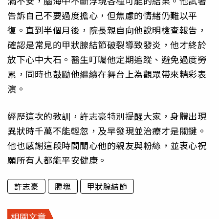
滿不安，腦海中不斷浮現各種可能的結果。他試著
告訴自己不要過度擔心，但焦慮的情緒仍難以平
復。直到半個月後，院長親自向他說明檢查報告，
確認是常見的甲狀腺結節破裂導致發炎，他才終於
放下心中大石。醫生叮囑他定期追蹤、避免過度勞
累，同時也鼓勵他繼續在舞台上為觀眾帶來精彩表
演。
經歷這次的教訓，許志豪特別提醒大家，身體出現
異狀時千萬不能輕忽，及早發現並治療才是關鍵。
他也感謝這段時間關心他的親友與粉絲，並衷心祝
願所有人都能平安健康。
許志豪
腫塊
甲狀腺結節
相關文章