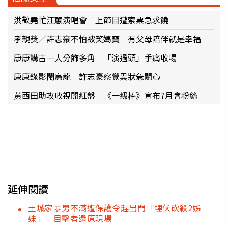
洪敬堯忙江蕙演唱會 上節目遭索票急求饒
孝親獎／許志豪不怕被笑媽寶 有父母陪伴就是幸福
康康講古一人分飾多角 「演過頭」手痛收場
康康錄影鬧烏龍 許志豪察覺異狀急關心
黃西田助攻收視開紅盤 《一級棒》宣布7月會粉絲
延伸閱讀
土城家暴男不滿遭保護令趕出門「埋伏砍殺2姊
妹」 目擊者還原現場