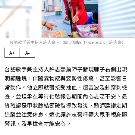
台語歌手兼主持人許志豪。（圖／翻攝自Facebook／許志豪）
A+
A-
台語歌手兼主持人許志豪前陣子發現脖子右側出現
明顯腫塊，伴隨異物感與姿勢性疼痛，甚至影響日
常動作。他立即就醫接受抽血、超音波及針穿刺檢
查，並坦承在等待化驗報告期間內心忐忑不安。最
終確認是甲狀腺結節破裂導致發炎，醫師建議定期
追蹤並注意休息。這也讓許志豪呼籲大眾重視身體
警訊，及早檢查才能安心。