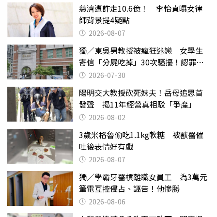
慈濟遭詐走10.6億！ 李怡貞曝女律
師背景提4疑點
2026-08-07
獨／東吳男教授被瘋狂迷戀 女學生
寄信「分屍吃掉」30次騷擾！認罪免
關
2026-07-30
陽明交大教授砍死妹夫！岳母追思首
發聲 揭11年經營真相駁「爭產」
2026-08-02
3歲米格魯偷吃1.1kg軟糖 被獸醫催
吐後表情好有戲
2026-08-07
獨／學霸牙醫槓離職女員工 為3萬元
筆電互控侵占、誣告！他慘勝
2026-08-06