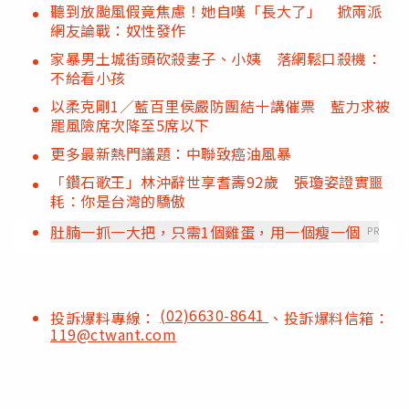
聽到放颱風假竟焦慮！她自嘆「長大了」 掀兩派
網友論戰：奴性發作
家暴男土城街頭砍殺妻子、小姨 落網鬆口殺機：
不給看小孩
以柔克剛1／藍百里侯嚴防團結十講催票 藍力求被
罷風險席次降至5席以下
更多最新熱門議題：中聯致癌油風暴
「鑽石歌王」林沖辭世享耆壽92歲 張瓊姿證實噩
耗：你是台灣的驕傲
肚腩一抓一大把，只需1個雞蛋，用一個瘦一個
PR
(02)6630-8641
投訴爆料專線：
、投訴爆料信箱：
119@ctwant.com