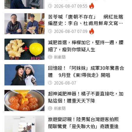
罪
2026-08-07 09:55
苦苓喊「唐朝不存在」 網紅批瞎
編歷史：李白、杜甫用鮮卑文寫
詩？
2026-08-07 07:09
減肥首選，檸檬加它，堅持一週，腰
細了，瘦到你懷疑人生
新素簡
回憶殺！「阿妹妹」成軍30年驚喜合
體 9月登《東!帶我走》開唱
2026-08-07
超神減肥神器！橘子不要直接吃，加
點這個！體重天天下降
新素簡
旅遊變認親！陸男幫台灣遊客拍照
閒聊驚覺「是失聯大伯」奇蹟重逢