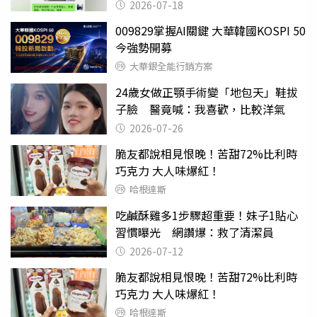
2026-07-18
009829掌握AI關鍵 大華韓國KOSPI 50
今強勢開募
大華銀全能行銷方案
24歲女做正顎手術變「地包天」鞋拔
子臉 醫竟喊：我喜歡，比較洋氣
2026-07-26
脆友都說相見恨晚！苦甜72%比利時
巧克力 大人味爆紅！
哈根達斯
吃鹹酥雞多1步驟超重要！妹子1貼心
習慣曝光 網讚爆：救了清潔員
2026-07-12
脆友都說相見恨晚！苦甜72%比利時
巧克力 大人味爆紅！
哈根達斯