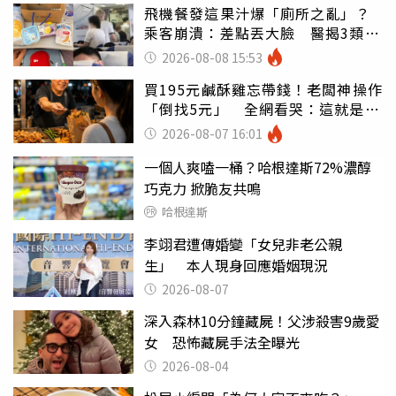
飛機餐發這果汁爆「廁所之亂」？
乘客崩潰：差點丟大臉 醫揭3類人
別亂喝
2026-08-08 15:53
買195元鹹酥雞忘帶錢！老闆神操作
「倒找5元」 全網看哭：這就是台
灣
2026-08-07 16:01
一個人爽嗑一桶？哈根達斯72%濃醇
巧克力 掀脆友共鳴
哈根達斯
李翊君遭傳婚變「女兒非老公親
生」 本人現身回應婚姻現況
2026-08-07
深入森林10分鐘藏屍！父涉殺害9歲愛
女 恐怖藏屍手法全曝光
2026-08-04