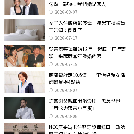
句點 親曝：我們還是家人
2026-08-07
女子入住飯店遇停電 摸黑下樓被員
工告知：倒閉了
2026-07-17
吳宗憲突認離婚12年 起底「正牌憲
嫂」張葳葳當年隱婚內幕
2026-07-19
慈濟遭詐走10.6億！ 李怡貞曝女律
師背景提4疑點
2026-08-07
許富凱父親節開唱淚崩 思念爸爸
「用念力帶來小巨蛋」
2026-08-08
NCC無委員卡住藍牙設備進口 政院
擬下週核准主管代決行