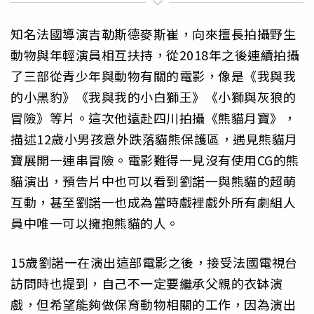
知名法國導演吉勒斯德麥斯崔，向來擅長拍攝野生
動物與年輕演員相互扶持，從2018年之後連續拍攝
了三部從青少年與動物有關的電影，像是《我與我
的小黑豹》《我與我的小白獅王》《小獅與灰狼的
冒險》等片。這次他遠赴四川拍攝《熊貓月寶》，
描述12歲小男孩意外跌落貓熊保護區，遇見熊貓月
寶展開一連串冒險。電影難得一見沒有使用CG的熊
貓演出，預告片中也可以看到劉諾一與熊貓的超萌
互動，甚至劉諾一也成為當時戲裡戲外所有劇組人
員中唯一可以擁抱熊貓的人。
15歲劉諾一在演出這部電影之後，接受法國電視台
訪問時也提到，自己不一定要繼承父親的衣缽演
戲，但希望能夠做保育動物相關的工作，因為演出