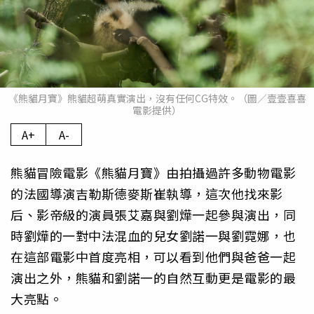
《熊貓月寶》熊貓超萌真實演出，沒有任何CG特效。（圖／壹壹喜喜
電影提供）
A+
A-
熊貓冒險電影《熊貓月寶》由拍攝過許多動物電影
的法國導演吉勒斯德麥斯崔執導，這次他找來影
后、影帝級的演員張艾嘉與劉燁一起參與演出，同
時劉燁的一對中法混血的兒女劉諾一與劉霓娜，也
在這部電影中首度亮相，可以看到他們與爸爸一起
演出之外，熊貓和劉諾一的自然互動更是電影的最
大亮點。