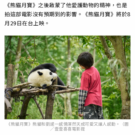
《熊貓月寶》之後啟蒙了他愛護動物的精神，也是
拍這部電影沒有預期到的影響。《熊貓月寶》將於8
月29日在台上映。
《熊貓月寶》熊貓和劉諾一感情渾然天成可愛又讓人感動。（圖
／壹壹喜喜電影提