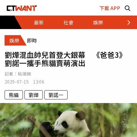
跳至主要內容區塊
下載 APP
最新
社會
娛樂
財經
娛樂
即時
劉燁混血帥兒首登大銀幕 《爸爸3》
劉諾一攜手熊貓賣萌演出
記者：
粘湘婉
2025-07-15 13:06
熊貓
劉燁
劉諾一