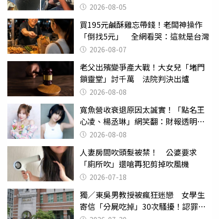
2026-08-05
買195元鹹酥雞忘帶錢！老闆神操作
「倒找5元」 全網看哭：這就是台灣
2026-08-07
老父出殯變爭產大戰！大女兒「堵門
鎖靈堂」討千萬 法院判決出爐
2026-08-08
寬魚營收衰退原因太誠實！「點名王
心凌、楊丞琳」網笑翻：財報透明度
滿分
2026-08-08
人妻房間吹頭髮被禁！ 公婆要求
「廁所吹」還嗆再犯剪掉吹風機
2026-07-18
獨／東吳男教授被瘋狂迷戀 女學生
寄信「分屍吃掉」30次騷擾！認罪免
關