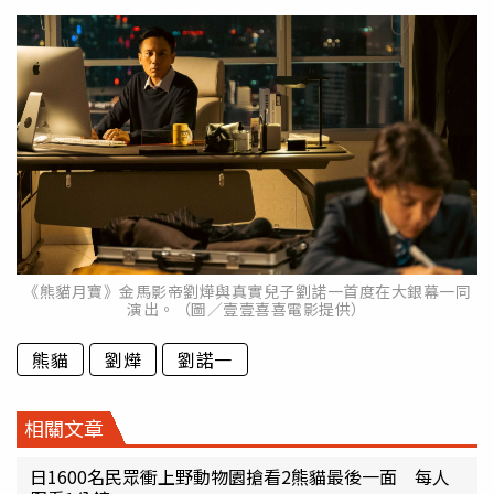
《熊貓月寶》金馬影帝劉燁與真實兒子劉諾一首度在大銀幕一同
演出。（圖／壹壹喜喜電影提供）
熊貓
劉燁
劉諾一
相關文章
日1600名民眾衝上野動物園搶看2熊貓最後一面 每人