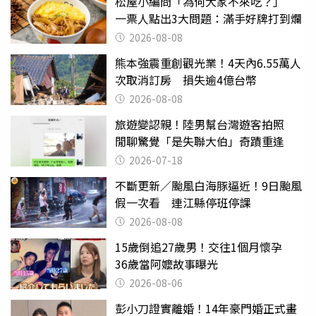
松屋小編問「為何大家不來吃？」
一票人點出3大問題：滿手好牌打到爛
2026-08-08
熊本強震重創觀光業！4天內6.55萬人
次取消訂房 損失逾4億台幣
2026-08-08
旅遊變認親！陸男幫台灣遊客拍照
閒聊驚覺「是失聯大伯」奇蹟重逢
2026-07-18
不斷更新／颱風白海豚逼近！9日颱風
假一次看 連江縣停班停課
2026-08-08
15歲倒追27歲男！交往1個月懷孕
36歲當阿嬤故事曝光
2026-08-06
彭小刀證實離婚！14年豪門婚正式畫