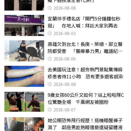
2026-08-08
宜蘭伴手禮名店「開門5分鐘麵包秒
殺」 在地人喊：拜託大家別再去
2026-08-03
高雄欠到台北！長庚、榮總、部立醫
院都受害 「醫療暴力男」離譜紀錄
曝光
2026-08-06
去美國玩注意！超夯熱門景點驚傳麻
疹患者待11小時 恐有更多遊客感染
2026-08-08
9歲女孩60公斤又如何？站上啦啦隊C
位驚艷全場 千萬網友被圈粉
2026-08-07
她公開恐怖飛行經歷！搭機睡醒褲子
濕了 鄰座男趁熟睡猥褻還疑留體液