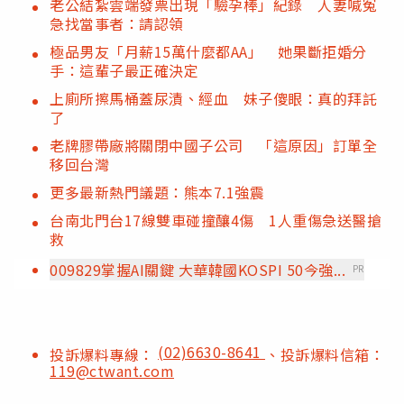
老公結紮雲端發票出現「驗孕棒」紀錄 人妻喊冤
急找當事者：請認領
極品男友「月薪15萬什麼都AA」 她果斷拒婚分
手：這輩子最正確決定
上廁所擦馬桶蓋尿漬、經血 妹子傻眼：真的拜託
了
老牌膠帶廠將關閉中國子公司 「這原因」訂單全
移回台灣
更多最新熱門議題：熊本7.1強震
台南北門台17線雙車碰撞釀4傷 1人重傷急送醫搶
救
009829掌握AI關鍵 大華韓國KOSPI 50今強...
PR
(02)6630-8641
投訴爆料專線：
、投訴爆料信箱：
119@ctwant.com