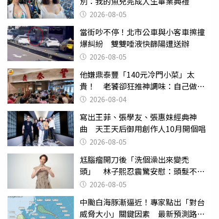
別：我的魚兒完成人生畢業典禮
2026-08-05
當街吵不停！北市公車與小客車擦撞
爆糾紛 雙雙唾液快篩陽遭送辦
2026-08-05
他嫌鼎泰豐「140元冷門小菜」太
貴！ 老饕卻狂推神調味：自己做不
出來
2026-08-04
寫出王菲、張學友、張惠妹經典神
曲 天王天后御用創作人10月開個唱
2026-08-05
尪腦瘤開刀後「洗個澡出來變禿
頭」 林子熙忍震驚安慰：頭髮不重
要
2026-08-05
中颱白海豚漸逼近！專家點出「對台
威脅大小」關鍵因素 最新預測路徑