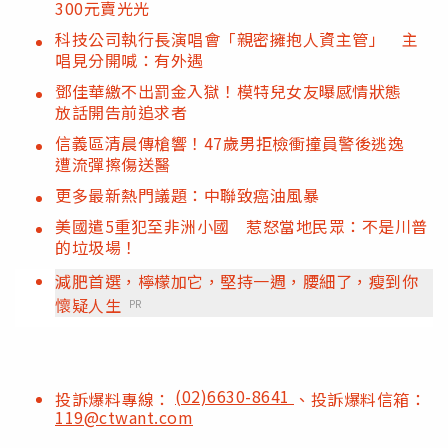
300元賣光光
科技公司執行長演唱會「親密擁抱人資主管」 主
唱見分開喊：有外遇
鄧佳華繳不出罰金入獄！模特兒女友曝感情狀態
放話開告前追求者
信義區清晨傳槍響！47歲男拒檢衝撞員警後逃逸
遭流彈擦傷送醫
更多最新熱門議題：中聯致癌油風暴
美國遣5重犯至非洲小國 惹怒當地民眾：不是川普
的垃圾場！
減肥首選，檸檬加它，堅持一週，腰細了，瘦到你
懷疑人生
PR
(02)6630-8641
投訴爆料專線：
、投訴爆料信箱：
119@ctwant.com