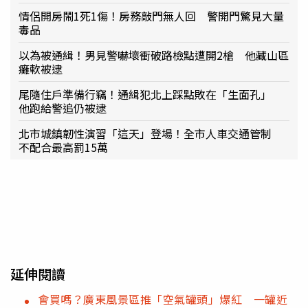
情侶開房鬧1死1傷！房務敲門無人回 警開門驚見大量
毒品
以為被通緝！男見警嚇壞衝破路檢點遭開2槍 他藏山區
癱軟被逮
尾隨住戶準備行竊！通緝犯北上踩點敗在「生面孔」
他跑給警追仍被逮
北市城鎮韌性演習「這天」登場！全市人車交通管制
不配合最高罰15萬
延伸閱讀
會買嗎？廣東風景區推「空氣罐頭」爆紅 一罐近