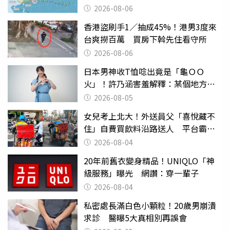
曝
2026-08-06
香港盜刷手1／抽成45%！港男3度來
台爽撈百萬 買房下斡先住看守所
2026-08-06
日本男神收T恤唸出竟是「龜ＯＯ
火」！許乃涵害羞解釋：某個地方燃
燒起來了
2026-08-05
女兒考上北大！外送員父「喜悅藏不
住」自費買飲料沿路送人 平台霸氣
幫付學費
2026-08-04
20年前舊衣變身精品！UNIQLO「神
級服務」曝光 網讚：穿一輩子
2026-08-04
私密處長滿白色小顆粒！20歲男崩潰
求診 醫曝5大真相別再誤會