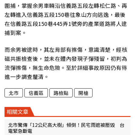
圍捕，掌握余男車輛沿信義路五段左轉松仁路、再
左轉進入信義路五段150巷往象山方向逃逸，最後
在信義路五段150巷445弄1號旁的產業道路將人逮
捕到案。
而余男被逮時，其左背部有擦傷，意識清楚，經核
磁共振檢查後，並未在體內發現子彈殘留，初判為
流彈擦傷，無生命危險。至於詳細事故原因仍有待
進一步調查釐清。
北市
信義區
路檢點
開槍
相關文章
北市驚傳「12公尺高大樹」傾倒！民宅雨遮被壓毀 台
電緊急斷電