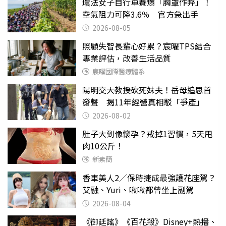
環法女子自行車賽爆「胸罩作弊」！
空氣阻力可降3.6％ 官方急出手
2026-08-05
照顧失智長輩心好累？宸曜TPS結合
專業評估，改善生活品質
宸曜國際醫療體系
陽明交大教授砍死妹夫！岳母追思首
發聲 揭11年經營真相駁「爭產」
2026-08-02
肚子大到像懷孕？戒掉1習慣，5天甩
肉10公斤！
新素簡
香車美人2／保時捷成最強護花座駕？
艾融、Yuri、啾啾都曾坐上副駕
2026-08-04
《御廷謠》《百花殺》Disney+熱播、