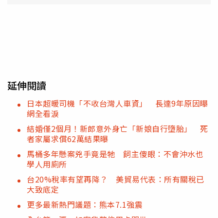
延伸閱讀
日本超暖司機「不收台灣人車資」 長達9年原因曝
網全看淚
結婚僅2個月！新郎意外身亡「新娘自行墮胎」 死
者家屬求償62萬結果曝
馬桶多年懸案兇手竟是牠 飼主傻眼：不會沖水也
學人用廁所
台20%稅率有望再降？ 美貿易代表：所有關稅已
大致底定
更多最新熱門議題：熊本7.1強震