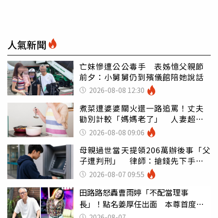
人氣新聞
亡妹慘遭公公毒手 表姊憶父親節
前夕：小舅舅仍到殯儀館陪她說話
2026-08-08 12:30
煮菜遭婆婆關火還一路追罵！丈夫
勸別計較「媽媽老了」 人妻超崩
潰：我像台傭
2026-08-08 09:06
母親過世當天提領206萬辦後事「父
子遭判刑」 律師：搶錢先下手是
罪
2026-08-07 09:55
田路路怒轟曹雨婷「不配當理事
長」！點名姜厚任出面 本尊首度回
應了
2026-08-07