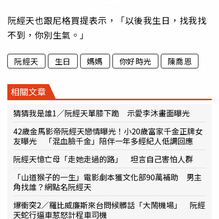
阮經天也跟尼格買提表示，「以後我生日，找我找
不到，你別生氣。」
阮經天
生日
媽媽
你好時光
陳喬恩
相關文章
猜猜我是誰1／阮經天單膝下跪 示愛李沐畫面曝光
42歲金馬影帝阮經天戀情曝光！小20歲富家千金正牌女
友曝光 「混血臉千金」陪伴一年多經紀人低調回應
阮經天憶亡母「走她走過的路」 坦言自己害怕人群
「山道猴子的一生」電影劇本獲文化部90萬補助 男主
角找誰？網點名阮經天
爆衝突2／羅比威廉斯來台問候髒話「大鬧機場」 阮經
天蛇行逼車惹怒計程車司機