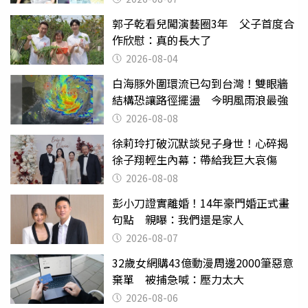
郭子乾看兒闖演藝圈3年 父子首度合
作欣慰：真的長大了
2026-08-04
白海豚外圍環流已勾到台灣！雙眼牆
結構恐讓路徑擺盪 今明風雨浪最強
2026-08-08
徐莉玲打破沉默談兒子身世！心碎揭
徐子翔輕生內幕：帶給我巨大哀傷
2026-08-08
彭小刀證實離婚！14年豪門婚正式畫
句點 親曝：我們還是家人
2026-08-07
32歲女網購43億動漫周邊2000筆惡意
棄單 被捕急喊：壓力太大
2026-08-06