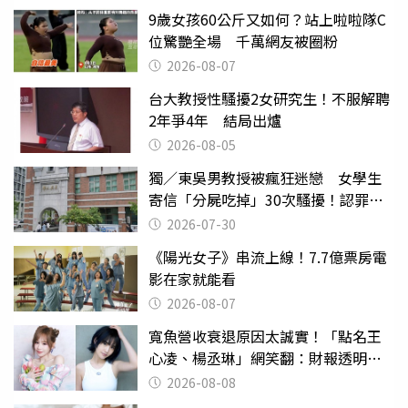
9歲女孩60公斤又如何？站上啦啦隊C
位驚艷全場 千萬網友被圈粉
2026-08-07
台大教授性騷擾2女研究生！不服解聘
2年爭4年 結局出爐
2026-08-05
獨／東吳男教授被瘋狂迷戀 女學生
寄信「分屍吃掉」30次騷擾！認罪免
關
2026-07-30
《陽光女子》串流上線！7.7億票房電
影在家就能看
2026-08-07
寬魚營收衰退原因太誠實！「點名王
心凌、楊丞琳」網笑翻：財報透明度
滿分
2026-08-08