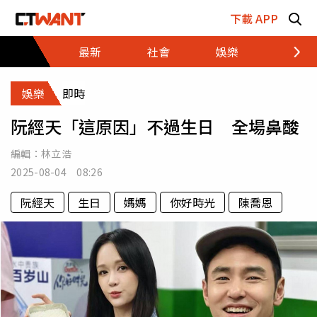
跳至主要內容區塊
下載 APP
最新
社會
娛樂
財經
娛樂
即時
阮經天「這原因」不過生日 全場鼻酸
編輯：
林立浩
2025-08-04 08:26
阮經天
生日
媽媽
你好時光
陳喬恩