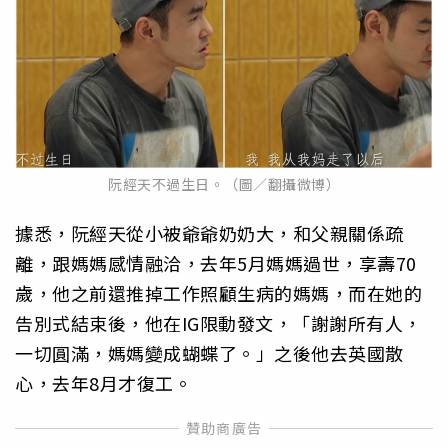
阮經天不過生日。（圖／翻攝微博）
據悉，阮經天從小被爺爺奶奶大，和父親關係疏
離，跟媽媽感情融洽，去年5月媽媽過世，享壽70
歲，他之前還推掉工作照顧生病的媽媽，而在她的
告別式結束後，他在IG限動發文，「謝謝所有人，
一切圓滿，媽媽變成蝴蝶了。」之後他去英國散
心，去年8月才復工。