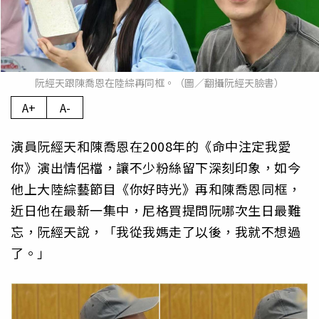
阮經天跟陳喬恩在陸綜再同框。（圖／翻攝阮經天臉書）
A+
A-
演員阮經天和陳喬恩在2008年的《命中注定我愛
你》演出情侶檔，讓不少粉絲留下深刻印象，如今
他上大陸綜藝節目《你好時光》再和陳喬恩同框，
近日他在最新一集中，尼格買提問阮哪次生日最難
忘，阮經天說，「我從我媽走了以後，我就不想過
了。」