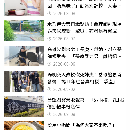
回「媽媽老了」勸她別計較 人妻超
崩潰：我像台傭
2026-08-08
木乃伊命案再添疑點！命理師赴現場
遇天候驟變 驚喊：死者還有冤屈
2026-08-07
高雄欠到台北！長庚、榮總、部立醫
院都受害 「醫療暴力男」離譜紀錄
曝光
2026-08-06
陽明交大教授砍死妹夫！岳母追思首
發聲 揭11年經營真相駁「爭產」
2026-08-02
台塑四寶營收報喜 「這兩檔」7日股
價勁揚半根漲停
2026-08-08
松屋小編問「為何大家不來吃？」