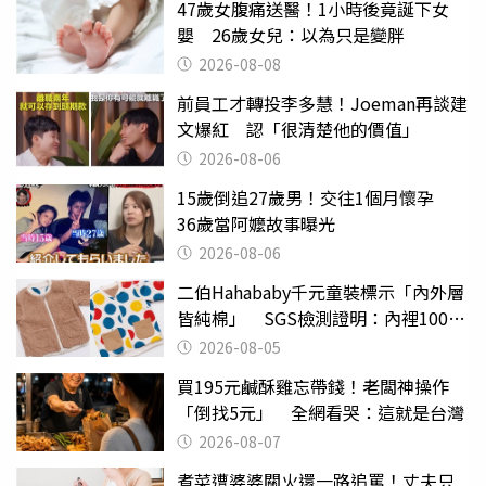
47歲女腹痛送醫！1小時後竟誕下女
嬰 26歲女兒：以為只是變胖
2026-08-08
前員工才轉投李多慧！Joeman再談建
文爆紅 認「很清楚他的價值」
2026-08-06
15歲倒追27歲男！交往1個月懷孕
36歲當阿嬤故事曝光
2026-08-06
二伯Hahababy千元童裝標示「內外層
皆純棉」 SGS檢測證明：內裡100%
聚酯纖維
2026-08-05
買195元鹹酥雞忘帶錢！老闆神操作
「倒找5元」 全網看哭：這就是台灣
2026-08-07
煮菜遭婆婆關火還一路追罵！丈夫只