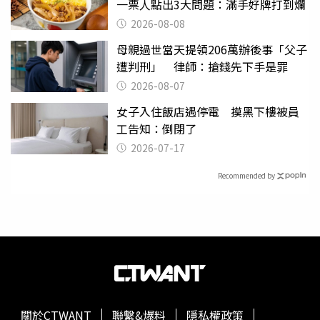
一票人點出3大問題：滿手好牌打到爛
2026-08-08
母親過世當天提領206萬辦後事「父子
遭判刑」 律師：搶錢先下手是罪
2026-08-07
女子入住飯店遇停電 摸黑下樓被員
工告知：倒閉了
2026-07-17
Recommended by
關於CTWANT
聯繫&爆料
隱私權政策