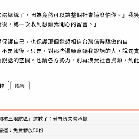
去選總統了，因為竟然可以讓整個社會這麼怕你。』我
潰後，第一次收到想讓我開心的留言。」
想保護自己，也保護那個還想相信台灣值得驕傲的自
，不是報復。只是，對那些還願意聽我說話的人，說句
續說話的空間。也請各方勢力，別再浪費社會資源，到
粹
陷害
闖核三限航區」道歉了：若有疏失會承擔
營運：免費發放50份