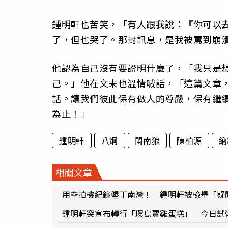
鍾明軒也苦笑，「有人跟我說：『你可以
了，但也哭了。那封訊息，是我被罵到崩
他認為自己沒有要證明什麼了，「我只是
己。」他在文末也溫情喊話，「這篇文章
話。讓我們彼此保有做人的尊嚴，保有繼
為止！」
鍾明軒
八炯
閩南狼
陳柏源
納
相關文章
用空拍機紀錄墾丁南灣！ 鍾明軒被檢舉「疑
鍾明軒突宣布轉行「環島賣雞蛋糕」 今日試