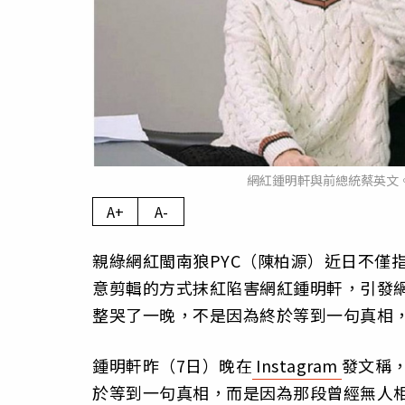
網紅鍾明軒與前總統蔡英文。（圖／
A+
A-
親綠網紅閩南狼PYC（陳柏源）近日不僅
意剪輯的方式抹紅陷害網紅鍾明軒，引發
整哭了一晚，不是因為終於等到一句真相
鍾明軒昨（7日）晚在
Instagram
發文稱
於等到一句真相，而是因為那段曾經無人