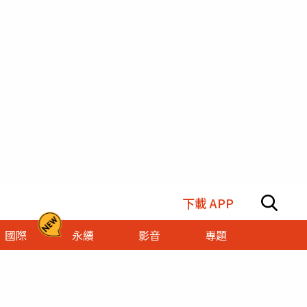
下載 APP
國際
永續
影音
專題