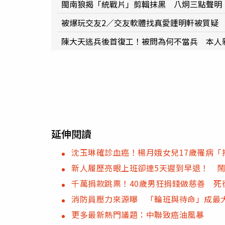
閩南狼揭「統戰片」剪輯抹黑 八炯三點聲明
被爆玩交友2／交友軟體找真愛鍾明軒被質疑
陳大天逃兵後首復工！被問為何不當兵 本人
延伸閱讀
沈玉琳確診血癌！楊月娥女兒17歲罹病「
新人履歷亮眼上班卻連5天遲到早退！ 
千萬捐款跳票！40歲男狂捐錢做慈善 死
消防員壓力來源曝 「輪班與待命」成最
更多最新熱門議題：中聯致癌油風暴