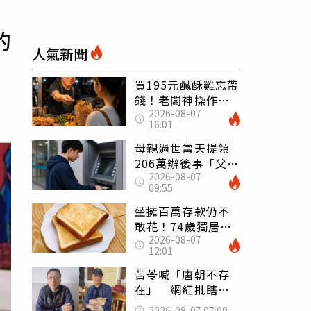
的
人氣新聞
買195元鹹酥雞忘帶
錢！老闆神操作
2026-08-07
「倒找5元」 全網
16:01
看哭：這就是台灣
母親過世當天提領
206萬辦後事「父子
2026-08-07
遭判刑」 律師：
09:55
搶錢先下手是罪
坐擁百萬存款仍不
敢花！74歲獨居翁
2026-08-07
「1餐只吃1片吐
12:01
司」 半年後暴瘦
嚇壞女兒
苦苓喊「唐朝不存
在」 網紅批瞎編
歷史：李白、杜甫
2026-08-07 07:09