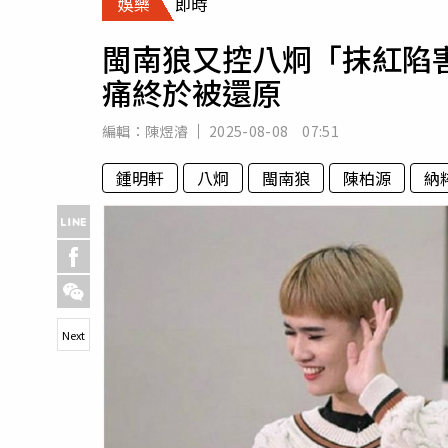
娛樂
即時
人物
汽車
閩南狼又控八炯「抹紅陷
專欄
痛終於被還原
房產新勢力
編輯：
陳煜濬
2025-08-08 07:51
鍾明軒
八炯
閩南狼
陳柏源
納
Next