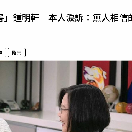
寵物
害」鍾明軒 本人淚訴：無人相信
運勢
運動
梅酒
粹
陷害