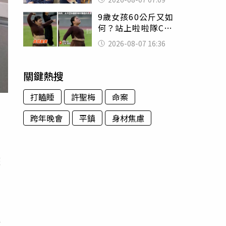
用鮮卑文寫詩？
9歲女孩60公斤又如
何？站上啦啦隊C位
驚艷全場 千萬網
2026-08-07 16:36
友被圈粉
關鍵熱搜
打瞌睡
許聖梅
命案
跨年晚會
平鎮
身材焦慮
整
包