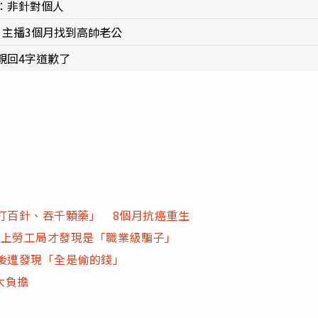
：非針對個人
 主播3個月找到高帥老公
親回4字道歉了
打百針、吞千顆藥」 8個月抗癌重生
鬧上勞工局才發現是「職業級騙子」
後遭發現「全是偷的錢」
大負擔