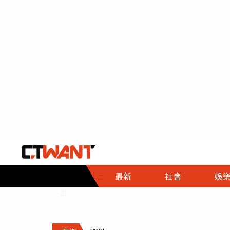
社會首頁
娛樂首頁
財經首頁
政
:::
最新
社會
娛
時事
即時
熱線
:::
直擊
大條
人物
調查
專題
３Ｃ