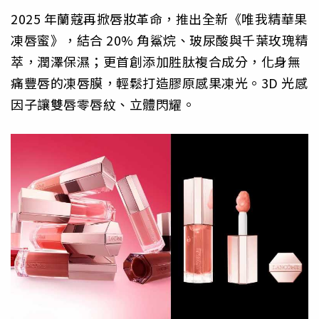
2025 年蘭蔻再掀唇妝革命，推出全新《唯我精華果
凍唇蜜》，結合 20% 角鯊烷、玻尿酸與千葉玫瑰精
萃，潤澤保濕；更首創添加胜肽複合成分，化身無
痛豐唇的凍唇膜，輕鬆打造膠原感果凍光。3D 光感
因子讓雙唇零唇紋、立體閃耀。