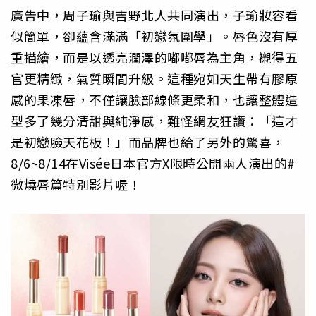
廣告中，周子瑜與吉野北人共同演出，子瑜妝容看
似簡單，卻蘊含滿滿「初戀氛圍學」。唇色沒有厚
重描繪，而是以透亮潤澤的嘟嘟唇為主角，襯得五
官更精緻，氣質瞬間升級。這種宛如天生帶有膠原
感的果凍唇，不僅讓臉部線條更柔和，也讓整體造
型多了幾分清甜與純淨感，難怪網友狂讚：「這才
是初戀臉天花板！」而品牌也給了另外的驚喜，
8/6~8/14在Visée日本官方X限時公開兩人演出的#
微燒唇篇特別影片喔！