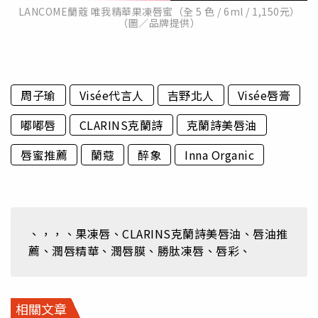
LANCOME蘭蔻 唯我精華果凍唇蜜（全 5 色 / 6ml / 1,150元）
（圖／品牌提供）
周子瑜
Visée代言人
吉野北人
Visée唇膏
嘟嘟唇
CLARINS克蘭詩
克蘭詩美唇油
唇蜜推薦
蘭蔻
醉象
Inna Organic
、，，、果凍唇、CLARINS克蘭詩美唇油、唇油推
薦、潤唇精華、潤唇膜、勝肽凍唇、唇彩、
相關文章