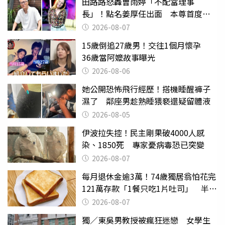
田路路怒轟曹雨婷「不配當理事
長」！點名姜厚任出面 本尊首度回
應了
2026-08-07
15歲倒追27歲男！交往1個月懷孕
36歲當阿嬤故事曝光
2026-08-06
她公開恐怖飛行經歷！搭機睡醒褲子
濕了 鄰座男趁熟睡猥褻還疑留體液
2026-08-05
伊波拉失控！民主剛果破4000人感
染、1850死 專家憂病毒恐已突變
2026-08-07
每月退休金逾3萬！74歲獨居翁怕花完
121萬存款「1餐只吃1片吐司」 半年
後暴瘦嚇壞女兒
2026-08-07
獨／東吳男教授被瘋狂迷戀 女學生