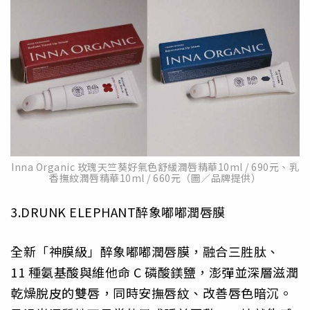
Inna Organic 玫瑰天竺葵好氣色舒緩潤唇精華10ml / 690元、乳
香撫紋潤唇精華10ml / 660元（圖／品牌提供）
3.DRUNK ELEPHANT醉象嘟嘟潤唇膜
全新「神膜級」醉象嘟嘟潤唇膜，融合三胜肽、
11 種氨基酸與維他命 C 磷酸鎂鹽，澎彈並深層滋潤
乾燥脫皮的雙唇，同時安撫唇紋、改善唇色暗沉。