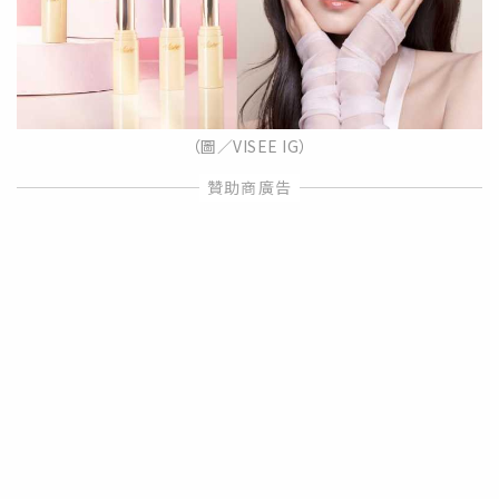
（圖／VISEE IG）