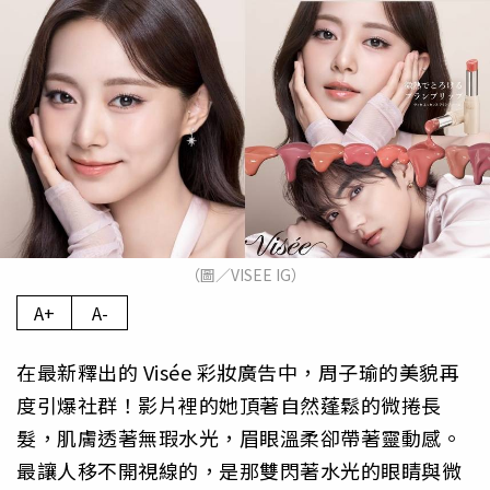
（圖／VISEE IG）
A+
A-
在最新釋出的 Visée 彩妝廣告中，周子瑜的美貌再
度引爆社群！影片裡的她頂著自然蓬鬆的微捲長
髮，肌膚透著無瑕水光，眉眼溫柔卻帶著靈動感。
最讓人移不開視線的，是那雙閃著水光的眼睛與微