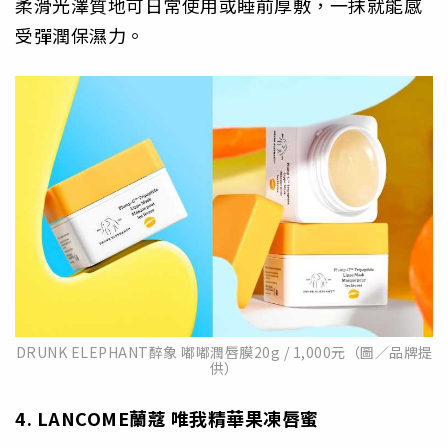
柔滑光澤質地可日常使用或睡前厚敷，一抹就能感
受彈潤保濕力。
DRUNK ELEPHANT醉象 嘟嘟潤唇膜20g / 1,000元（圖／品牌提
供）
4. LANCOME
蘭蔻
唯我精華果凍唇蜜