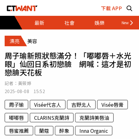
跳至主要內容區塊
下載 APP
最新
社會
娛樂
財經
漂亮
美容
周子瑜新照狀態滿分！「嘟嘟唇＋水光
眼」仙回日系初戀臉 網喊：這才是初
戀臉天花板
記者：
黃筱婷
2025-08-08 15:52
周子瑜
Visée代言人
吉野北人
Visée唇膏
嘟嘟唇
CLARINS克蘭詩
克蘭詩美唇油
唇蜜推薦
蘭蔻
醉象
Inna Organic