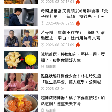
灣
2026-08-07 16:01
母親過世當天提領206萬辦後事「父
子遭判刑」 律師：搶錢先下手是
罪
2026-08-07 09:55
苦苓喊「唐朝不存在」 網紅批瞎
編歷史：李白、杜甫用鮮卑文寫
詩？
2026-08-07 07:09
減肥首選，檸檬加它，堅持一週，腰
細了，瘦到你懷疑人生
新素簡
難怪狀態好到像少女！林志玲51歲
「逆生長早餐」萬人瘋學，公開越吃
越漂亮的極簡公式
2026-08-04
超神減肥神器！橘子不要直接吃，加
點這個！體重天天下降
新素簡