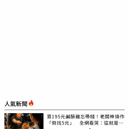
人氣新聞
買195元鹹酥雞忘帶錢！老闆神操作
「倒找5元」 全網看哭：這就是台