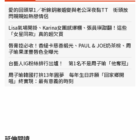
愛的回頭草1／祈錦鈅撇婚變與老公深夜黏TT 街頭放
閃親親如熱戀情侶
Lisa氣場開掛、Karina女團感爆棚、張員瑛甜翻！這些
「女星同款」真的超欠買
唇膏控必收！香緹卡慈善緞光、PAUL & JOE奶茶棕、周
子瑜果漾豐唇色全曝光
台藝人IG粉絲排行出爐！ 第1名不是周子瑜「他奪冠」
周子瑜韓國打拚13年圓夢 每年生日許願「回家鄉開
唱」終實現：最有意義的時刻
延伸閱讀