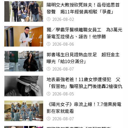
陽明交大教授砍死妹夫！岳母追思首
發聲 揭11年經營真相駁「爭產」
2026-08-02
獨／學霸牙醫槓離職女員工 為3萬元
筆電互控侵占、誣告！他慘勝
2026-08-06
郭書瑤生日見證熱血世足 超狂金主
曝光「給10分滿分」
2026-08-07
地表最強老爸！11歲女慘遭侵犯 父
「假冒她」騙噁狼上門後連轟2槍復仇
2026-08-05
《陽光女子》串流上線！7.7億票房電
影在家就能看
2026-08-07