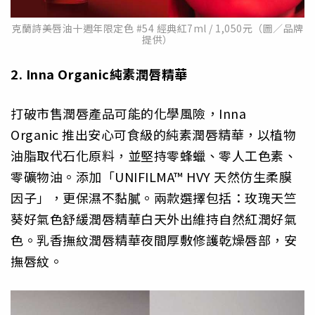
克蘭詩美唇油十週年限定色 #54 經典紅7ml / 1,050元（圖／品牌
提供）
2. Inna Organic
純素潤唇精華
打破市售潤唇產品可能的化學風險，Inna
Organic 推出安心可食級的純素潤唇精華，以植物
油脂取代石化原料，並堅持零蜂蠟、零人工色素、
零礦物油。添加「UNIFILMA™ HVY 天然仿生柔膜
因子」，更保濕不黏膩。兩款選擇包括：玫瑰天竺
葵好氣色舒緩潤唇精華白天外出維持自然紅潤好氣
色。乳香撫紋潤唇精華夜間厚敷修護乾燥唇部，安
撫唇紋。