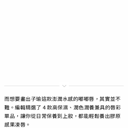
而想要畫出子瑜這款澎潤水感的嘟嘟唇，其實並不
難。編輯精選了 4 款高保濕、潤色潤養兼具的唇彩
單品，讓你從日常保養到上妝，都能輕鬆養出膠原
感果凍唇。