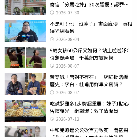
寄信「分屍吃掉」30次騷擾！認罪免
關
2026-07-30
不是AI！他「沒脖子」畫面瘋傳 真相
曝光網看呆
2026-08-04
9歲女孩60公斤又如何？站上啦啦隊C
位驚艷全場 千萬網友被圈粉
2026-08-07
苦苓喊「唐朝不存在」 網紅批瞎編
歷史：李白、杜甫用鮮卑文寫詩？
2026-08-07
吃鹹酥雞多1步驟超重要！妹子1貼心
習慣曝光 網讚爆：救了清潔員
2026-07-12
中和兒媳遭公公砍百刀致死 閨密揭