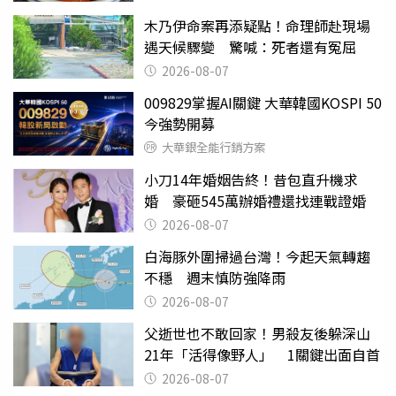
木乃伊命案再添疑點！命理師赴現場
遇天候驟變 驚喊：死者還有冤屈
2026-08-07
009829掌握AI關鍵 大華韓國KOSPI 50
今強勢開募
大華銀全能行銷方案
小刀14年婚姻告終！昔包直升機求
婚 豪砸545萬辦婚禮還找連戰證婚
2026-08-07
白海豚外圍掃過台灣！今起天氣轉趨
不穩 週末慎防強降雨
2026-08-07
父逝世也不敢回家！男殺友後躲深山
21年「活得像野人」 1關鍵出面自首
2026-08-07