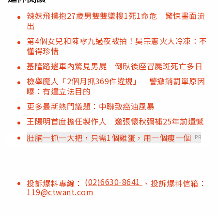
辣妹飛撲抱27歲男雙雙墜樓1死1命危 驚悚畫面流
出
第4個女兒和陳零九過夜被拍！吳宗憲火大冷凍：不
懂得珍惜
基隆路邊車內驚見男屍 倒臥後座冒屍斑死亡多日
檢舉魔人「2個月抓369件違規」 警撤銷罰單原因
曝：有違立法目的
更多最新熱門議題：中聯致癌油風暴
王陽明首度擔任製作人 邀張懷秋彌補25年前遺憾
肚腩一抓一大把，只需1個雞蛋，用一個瘦一個
PR
(02)6630-8641
投訴爆料專線：
、投訴爆料信箱：
119@ctwant.com