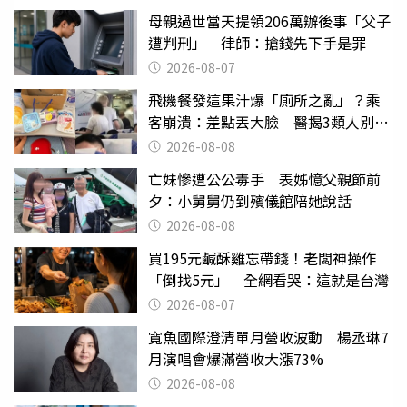
母親過世當天提領206萬辦後事「父子
遭判刑」 律師：搶錢先下手是罪
2026-08-07
飛機餐發這果汁爆「廁所之亂」？乘
客崩潰：差點丟大臉 醫揭3類人別亂
喝
2026-08-08
亡妹慘遭公公毒手 表姊憶父親節前
夕：小舅舅仍到殯儀館陪她說話
2026-08-08
買195元鹹酥雞忘帶錢！老闆神操作
「倒找5元」 全網看哭：這就是台灣
2026-08-07
寬魚國際澄清單月營收波動 楊丞琳7
月演唱會爆滿營收大漲73%
2026-08-08