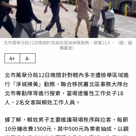
北市萬華分局12日晚間於西昌街直接掃黃勤務，逮獲21人。（圖／翻
攝畫面）
A+
A-
北市萬華分局12日晚間針對轄內多次遭檢舉區域進
行「淨城掃黃」勤務，聯合移民署北區事務大隊台
北市專勤隊等進行搜索，當場逮獲性工作女子18
人、2名女客與賴姓工作人員。
據了解，賴姓男子主要維護現場秩序與拉客，每節
10分鐘收費1500元，其中500元為業者抽成，以觀