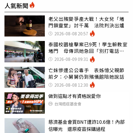
人氣新聞
老父出殯變爭產大戰！大女兒「堵
門鎖靈堂」討千萬 法院判決出爐
2026-08-08 20:57
泰國校園槍擊案已9死！學生躲教室
堵門 母傳訊她急回「別打電話怕
鈴響」
2026-08-09 09:31
亡妹慘遭公公毒手 表姊憶父親節
前夕：小舅舅仍到殯儀館陪她說話
2026-08-08 12:30
做到這點才有資格說愛你
台灣癌症基金會
慈濟基金會買BNT遭詐10.6億！內部
信曝光 還原疫苗採購過程