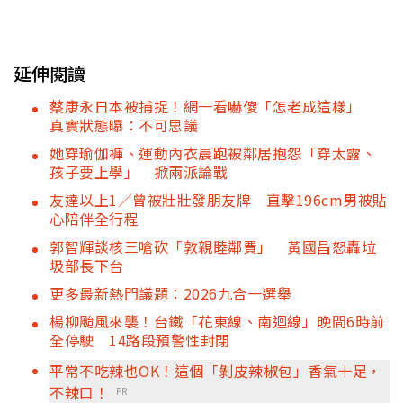
延伸閱讀
蔡康永日本被捕捉！網一看嚇傻「怎老成這樣」
真實狀態曝：不可思議
她穿瑜伽褲、運動內衣晨跑被鄰居抱怨「穿太露、
孩子要上學」 掀兩派論戰
友達以上1／曾被壯壯發朋友牌 直擊196cm男被貼
心陪伴全行程
郭智輝談核三嗆砍「敦親睦鄰費」 黃國昌怒轟垃
圾部長下台
更多最新熱門議題：2026九合一選舉
楊柳颱風來襲！台鐵「花東線、南迴線」晚間6時前
全停駛 14路段預警性封閉
平常不吃辣也OK！這個「剝皮辣椒包」香氣十足，
不辣口！
PR