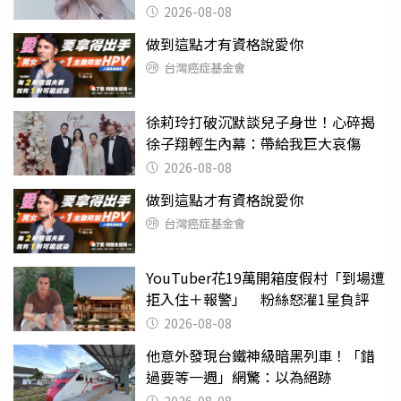
2026-08-08
做到這點才有資格說愛你
台灣癌症基金會
徐莉玲打破沉默談兒子身世！心碎揭
徐子翔輕生內幕：帶給我巨大哀傷
2026-08-08
做到這點才有資格說愛你
台灣癌症基金會
YouTuber花19萬開箱度假村「到場遭
拒入住＋報警」 粉絲怒灌1星負評
2026-08-08
他意外發現台鐵神級暗黑列車！「錯
過要等一週」網驚：以為絕跡