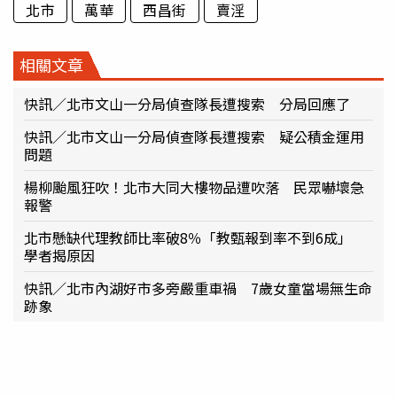
北市
萬華
西昌街
賣淫
相關文章
快訊／北市文山一分局偵查隊長遭搜索 分局回應了
快訊／北市文山一分局偵查隊長遭搜索 疑公積金運用
問題
楊柳颱風狂吹！北市大同大樓物品遭吹落 民眾嚇壞急
報警
北市懸缺代理教師比率破8％「教甄報到率不到6成」
學者揭原因
快訊／北市內湖好市多旁嚴重車禍 7歲女童當場無生命
跡象