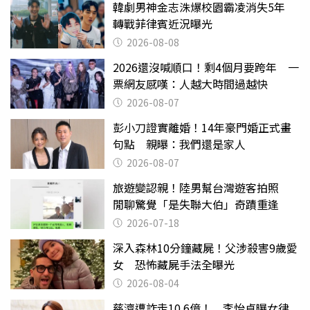
韓劇男神金志洙爆校園霸凌消失5年
轉戰菲律賓近況曝光
2026-08-08
2026還沒喊順口！剩4個月要跨年 一
票網友感嘆：人越大時間過越快
2026-08-07
彭小刀證實離婚！14年豪門婚正式畫
句點 親曝：我們還是家人
2026-08-07
旅遊變認親！陸男幫台灣遊客拍照
閒聊驚覺「是失聯大伯」奇蹟重逢
2026-07-18
深入森林10分鐘藏屍！父涉殺害9歲愛
女 恐怖藏屍手法全曝光
2026-08-04
慈濟遭詐走10.6億！ 李怡貞曝女律