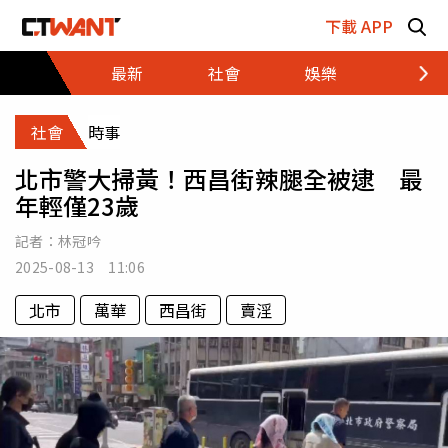
跳至主要內容區塊
下載 APP
最新
社會
娛樂
財經
社會
時事
北市警大掃黃！西昌街辣腿全被逮 最
年輕僅23歲
記者：
林冠吟
2025-08-13 11:06
北市
萬華
西昌街
賣淫