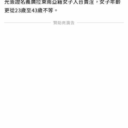
光簽證名義廣拉東南亞籍女子入台賣淫，女子年齡
更從23歲至43歲不等。