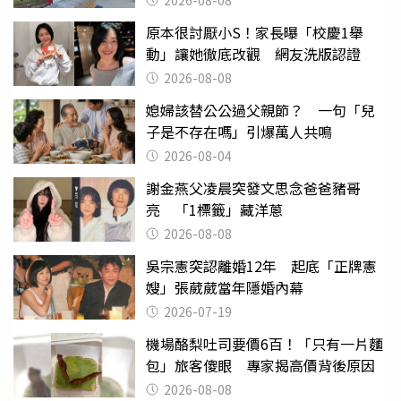
2026-08-08
原本很討厭小S！家長曝「校慶1舉
動」讓她徹底改觀 網友洗版認證
2026-08-08
媳婦該替公公過父親節？ 一句「兒
子是不存在嗎」引爆萬人共鳴
2026-08-04
謝金燕父凌晨突發文思念爸爸豬哥
亮 「1標籤」藏洋蔥
2026-08-08
吳宗憲突認離婚12年 起底「正牌憲
嫂」張葳葳當年隱婚內幕
2026-07-19
機場酪梨吐司要價6百！「只有一片麵
包」旅客傻眼 專家揭高價背後原因
2026-08-08