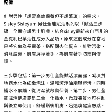
配備
針對男性「想要高效保養但不想繁瑣」的需求，
Sisley Sisleÿum 男仕全能賦活系列以「賦活三步
驟」全面守護男士肌膚，結合sisley最新來自西非的
金克利巴葉活性成分入品項，原來這個成分在當地
是將它做為長壽茶，搭配甜杏仁蛋白，針對污染、
消除疲勞、肌膚屏障著手，為肌膚著手防禦與修
護。
三步驟包括：第一步男仕全能賦活潔面露，凝凍質
地遇水化為細緻泡沫，溫和潔淨油脂與髒污，同時
補水不緊繃，從清潔就啟動保養。第二步，男仕全
能賦活醒膚露是三合一化妝水，微凝凍質地可在刮
鬍後立即使用，舒緩鬍後肌膚，迅速喚醒疲憊感。