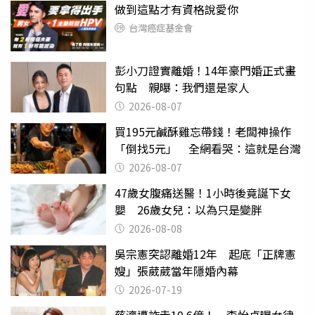
做到這點才有資格說愛你
台灣癌症基金會
彭小刀證實離婚！14年豪門婚正式畫
句點 親曝：我們還是家人
2026-08-07
買195元鹹酥雞忘帶錢！老闆神操作
「倒找5元」 全網看哭：這就是台灣
2026-08-07
47歲女腹痛送醫！1小時後竟誕下女
嬰 26歲女兒：以為只是變胖
2026-08-08
吳宗憲突認離婚12年 起底「正牌憲
嫂」張葳葳當年隱婚內幕
2026-07-19
慈濟遭詐走10.6億！ 李怡貞曝女律