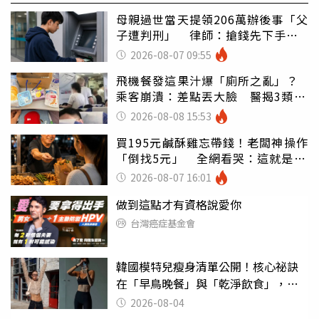
母親過世當天提領206萬辦後事「父
子遭判刑」 律師：搶錢先下手是
罪
2026-08-07 09:55
飛機餐發這果汁爆「廁所之亂」？
乘客崩潰：差點丟大臉 醫揭3類人
別亂喝
2026-08-08 15:53
買195元鹹酥雞忘帶錢！老闆神操作
「倒找5元」 全網看哭：這就是台
灣
2026-08-07 16:01
做到這點才有資格說愛你
台灣癌症基金會
韓國模特兒瘦身清單公開！核心祕訣
在「早鳥晚餐」與「乾淨飲食」，親
授局部消贅肉運動
2026-08-04