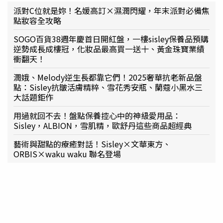
派對C位就是妳！名媛高訂×濕潤閃耀，年末派對必備焦
點妝容全攻略
SOGO百貨38週年慶首日開紅盤，一樓sisley保養品預購
逆勢成長成樓冠，化妝品最高買一送十、黃金珠寶業績
衝翻天！
潤娥、Melody逆生長都靠它們！2025奢華抗老新品盤
點：Sisley抗皺活膚精粹、雪花秀安瓶、蘭蔻小黑水三
大話題鉅作
用過就回不去！盤點保養控心中的神級愛用品：
Sisley，ALBION，雪肌精，歐舒丹這些商品超經典
藝術與甜點的療癒對話！Sisley×文華東方、
ORBIS×waku waku 聯名登場