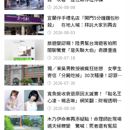
2026-08-08
宜蘭伴手禮名店「開門5分鐘麵包秒
殺」 在地人喊：拜託大家別再去
2026-08-03
旅遊變認親！陸男幫台灣遊客拍照
閒聊驚覺「是失聯大伯」奇蹟重逢
2026-07-18
獨／東吳男教授被瘋狂迷戀 女學生
寄信「分屍吃掉」30次騷擾！認罪免
關
2026-07-30
寬魚營收衰退原因太誠實！「點名王
心凌、楊丞琳」網笑翻：財報透明度
滿分
2026-08-08
木乃伊命案再添疑點！命理師赴現場
遇天候驟變 驚喊：死者還有冤屈