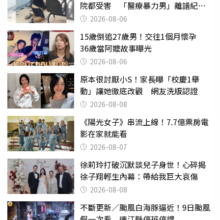
院都受害 「醫療暴力男」離譜紀錄
曝光
2026-08-06
15歲倒追27歲男！交往1個月懷孕
36歲當阿嬤故事曝光
2026-08-06
原本很討厭小S！家長曝「校慶1舉
動」讓她徹底改觀 網友洗版認證
2026-08-08
《陽光女子》串流上線！7.7億票房電
影在家就能看
2026-08-07
徐莉玲打破沉默談兒子身世！心碎揭
徐子翔輕生內幕：帶給我巨大哀傷
2026-08-08
不斷更新／颱風白海豚逼近！9日颱風
假一次看 連江縣停班停課