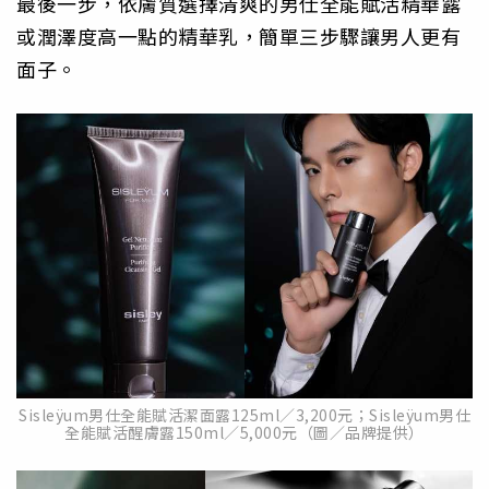
最後一步，依膚質選擇清爽的男仕全能賦活精華露
或潤澤度高一點的精華乳，簡單三步驟讓男人更有
面子。
Sisleÿum男仕全能賦活潔面露125ml／3,200元；Sisleÿum男仕
全能賦活醒膚露150ml／5,000元（圖／品牌提供）