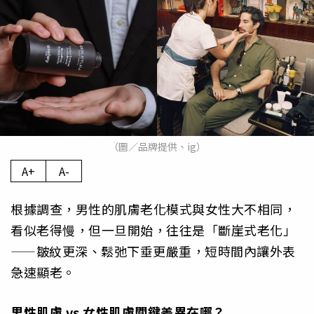
（圖／品牌提供、ig）
A+
A-
根據調查，男性的肌膚老化模式與女性大不相同，
看似老得慢，但一旦開始，往往是「斷崖式老化」
——皺紋更深、鬆弛下垂更嚴重，短時間內讓外表
急速顯老。
男性肌膚
vs
女性肌膚關鍵差異在哪？