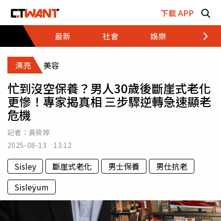
跳至主要內容區塊
下載 APP
最新
社會
娛樂
財經
漂亮
美容
忙到沒空保養？男人30歲後斷崖式老化
更慘！專家揭真相 三步驟逆轉急速顯老
危機
記者：
黃筱婷
2025-08-13 13:12
Sisley
斷崖式老化
男士保養
男仕抗老
Sisleÿum