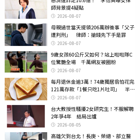
師背景提4疑點
2026-08-07
母親過世當天提領206萬辦後事「父子
遭判刑」 律師：搶錢先下手是罪
2026-08-07
9歲女孩60公斤又如何？站上啦啦隊C
位驚艷全場 千萬網友被圈粉
2026-08-07
每月退休金逾3萬！74歲獨居翁怕花完
121萬存款「1餐只吃1片吐司」 半年
後暴瘦嚇壞女兒
2026-08-07
台大教授性騷擾2女研究生！不服解聘
2年爭4年 結局出爐
2026-08-05
高雄欠到台北！長庚、榮總、部立醫