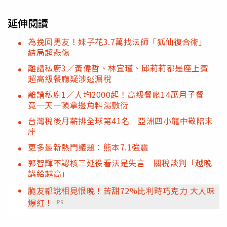
延伸閱讀
為挽回男友！妹子花3.7萬找法師「狐仙復合術」
結局超悲傷
離譜私廚3／黃偉哲、林宜瑾、邱莉莉都是座上賓
超高級餐廳疑涉逃漏稅
離譜私廚1／人均2000起！高級餐廳14萬月子餐
竟一天一頓拿邊角料湯敷衍
台灣稅後月薪排全球第41名 亞洲四小龍中敬陪末
座
更多最新熱門議題：熊本7.1強震
郭智輝不認核三延役看法是失言 關稅談判「越晚
講給越高」
脆友都說相見恨晚！苦甜72%比利時巧克力 大人味
爆紅！
PR