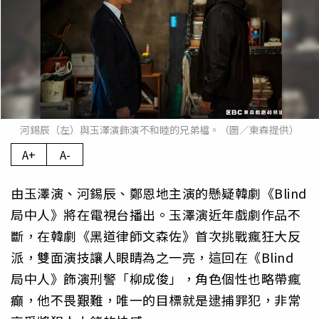
河錫辰（左）與玉澤演飾演不和睦的兄弟檔。（圖／東森提供）
A+
A-
由玉澤演、河錫辰、鄭恩地主演的懸疑韓劇《Blind
局中人》將在電視台播出。玉澤演近年戲劇作品不
斷，在韓劇《黑道律師文森佐》首次挑戰瘋狂大反
派，雙面演技讓人眼睛為之一亮，這回在《Blind
局中人》飾演刑警「柳成俊」，角色個性也略帶瘋
癲，他不畏艱難，唯一的目標就是逮捕罪犯，非常