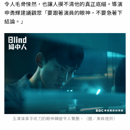
令人毛骨悚然，也讓人摸不清他的真正底細。導演
申勇輝建議觀眾「要跟著演員的眼神，不要急著下
結論。」
玉澤演拿手術刀的眼神轉變令人驚艷。（圖／東森提供）