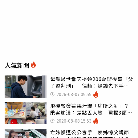
人氣新聞
母親過世當天提領206萬辦後事「父
子遭判刑」 律師：搶錢先下手是
罪
2026-08-07 09:55
飛機餐發這果汁爆「廁所之亂」？
乘客崩潰：差點丟大臉 醫揭3類人
別亂喝
2026-08-08 15:53
亡妹慘遭公公毒手 表姊憶父親節