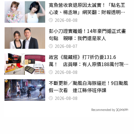
寬魚營收衰退原因太誠實！「點名王
心凌、楊丞琳」網笑翻：財報透明度
滿分
2026-08-08
彭小刀證實離婚！14年豪門婚正式畫
句點 親曝：我們還是家人
2026-08-07
故宮《龍藏經》打7折仍要131.6
萬！ 店員曝：有人原價188萬付現購
買
2026-08-08
不斷更新／颱風白海豚逼近！9日颱風
假一次看 連江縣停班停課
2026-08-08
Recommended by