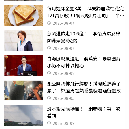
每月退休金逾3萬！74歲獨居翁怕花完
121萬存款「1餐只吃1片吐司」 半年
後暴瘦嚇壞女兒
2026-08-07
慈濟遭詐走10.6億！ 李怡貞曝女律
師背景提4疑點
2026-08-07
白海豚颱風逼近 蔣萬安：暴風圈縮
小仍不可掉以輕心
2026-08-08
她公開恐怖飛行經歷！搭機睡醒褲子
濕了 鄰座男趁熟睡猥褻還疑留體液
2026-08-05
淡水驚見龍捲風！ 網嚇壞：第一次
看到
2026-08-08