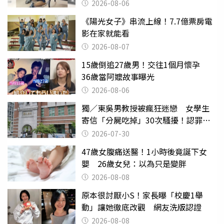
曝光
2026-08-06
《陽光女子》串流上線！7.7億票房電
影在家就能看
2026-08-07
15歲倒追27歲男！交往1個月懷孕
36歲當阿嬤故事曝光
2026-08-06
獨／東吳男教授被瘋狂迷戀 女學生
寄信「分屍吃掉」30次騷擾！認罪免
關
2026-07-30
47歲女腹痛送醫！1小時後竟誕下女
嬰 26歲女兒：以為只是變胖
2026-08-08
原本很討厭小S！家長曝「校慶1舉
動」讓她徹底改觀 網友洗版認證
2026-08-08