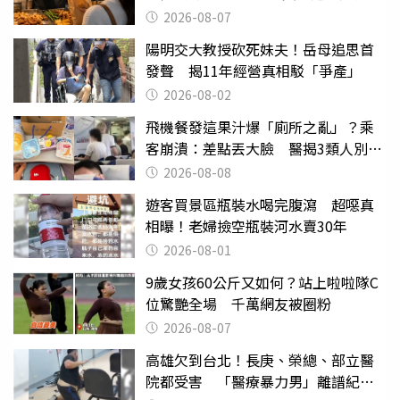
2026-08-07
陽明交大教授砍死妹夫！岳母追思首
發聲 揭11年經營真相駁「爭產」
2026-08-02
飛機餐發這果汁爆「廁所之亂」？乘
客崩潰：差點丟大臉 醫揭3類人別亂
喝
2026-08-08
遊客買景區瓶裝水喝完腹瀉 超噁真
相曝！老婦撿空瓶裝河水賣30年
2026-08-01
9歲女孩60公斤又如何？站上啦啦隊C
位驚艷全場 千萬網友被圈粉
2026-08-07
高雄欠到台北！長庚、榮總、部立醫
院都受害 「醫療暴力男」離譜紀錄