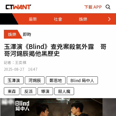
跳至主要內容區塊
下載 APP
最新
社會
娛樂
財經
娛樂
即時
玉澤演《Blind》查兇案殺氣外露 哥
哥河錫辰揭他黑歷史
記者：
王奕棋
2025-08-27 16:47
玉澤演
河錫辰
鄭恩地
Blind 局中人
東森
反派
導演
殺人魔