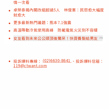
情一次看
卓榮泰揭內閣改組超過5人 林俊憲：民怨愈大幅度
就愈大
更多最新熱門議題：熊本7.1強震
高溫帶動冷氣使用高峰 防範電氣火災刻不容緩
女友看到未來公公頭頂後驚呆！快買養髮給男友
PR
(02)6630-8641
投訴爆料專線：
、投訴爆料信箱：
119@ctwant.com