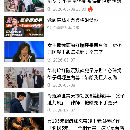
前夕：小舅舅仍到殯儀館陪她說話
2026-08-08 12:30
做到這點才有資格說愛你
台灣癌症基金會
女主播鏡頭前打瞌睡畫面瘋傳 背後
原因曝！觀眾挺她：辛苦了
2026-08-07
徐莉玲打破沉默談兒子身世！心碎揭
徐子翔輕生內幕：帶給我巨大哀傷
2026-08-08
母親過世當天提領206萬辦後事「父子
遭判刑」 律師：搶錢先下手是罪
2026-08-07
買195元鹹酥雞忘帶錢！老闆神操作
「倒找5元」 全網看哭：這就是台灣