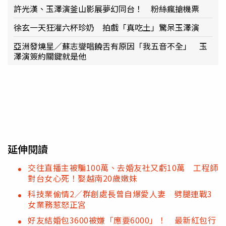
許光漢、玉澤演釜山影展夢幻同台！ 粉絲瘋搶機票
徐玄一天狂灌六杯珍奶 拍戲「真吃土」驚呆玉澤演
亞洲發燒星／蘇志燮唱饒舌有原因「我五音不全」 玉
澤演簽約關鍵就是他
延伸閱讀
交往直播主被騙100萬、去婚友社又虧10萬 工程師
對台女心死！娶越南20歲嫩妹
科技業偷情2／群創處長曾自爆愛人妻 劈腿連戰3
女業務惹怒正宮
好友結婚包3600被嫌「應要6000」！ 最新紅包行