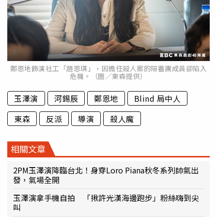
鄭恩地飾演社工「趙恩琪」，因擔任殺人案的陪審團成員卻陷入
危機。（圖／東森提供）
玉澤演
河錫辰
鄭恩地
Blind 局中人
東森
反派
導演
殺人魔
相關文章
2PM玉澤演降臨台北！身穿Loro Piana秋冬系列帥氣出
發，氣場全開
玉澤演拿手機自拍 「揪許光漢海邊跑步」粉絲嗨到尖
叫