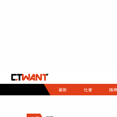
社會首頁
娛樂首頁
財經首頁
政
:::
最新
社會
娛
時事
即時
熱線
:::
直擊
大條
人物
調查
專題
３Ｃ