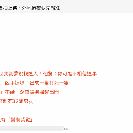
自拍上傳、外地過夜要先報准
過世夫託夢說找這人！他驚：你可能不相信這事
間 凶手媽嗆：出來一隻打死一隻
蓄」不給 深夜被媳婦趕出門
控刺死32歲男友
還有「變裝獎勵」
PR