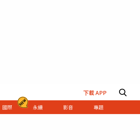
下載 APP
國際
永續
影音
專題