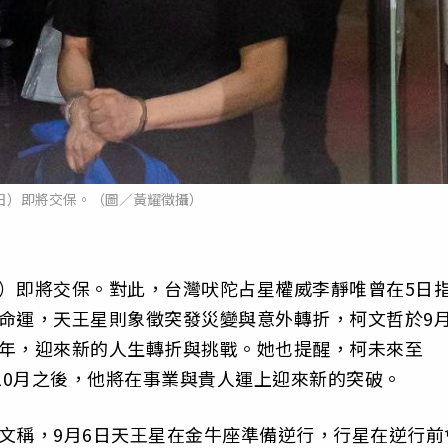
日）即將交保。（圖／黃耀徵攝）
）即將交保。對此，台灣吠陀占星權威李靜唯曾在5日
命運，天王星則象徵突發災變與意外轉折，柯文哲於9月
流年，迎來新的人生轉折與挑戰。她也提醒，柯未來至
年10月之後，他將在事業與貴人運上迎來新的突破。
文稱，9月6日天王星在金牛座準備逆行，行星在逆行前