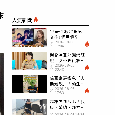
來
人氣新聞
15歲倒追27歲男！
交往1個月懷孕 36
2026-08-06
歲當阿嬤故事曝光
17:04
開會照意外變網紅
照！女公務員妝容
2026-08-05
掀2千則留言 本人
22:43
怒嗆：化妝有錯嗎
億萬富豪遭兒「大
義滅親」！偷生子
2026-08-06
怕曝光 竟盜鄰居
17:53
身份辦假證落戶
高雄欠到台北！長
庚、榮總、部立醫
院都受害 「醫療
2026-08-06 16:34