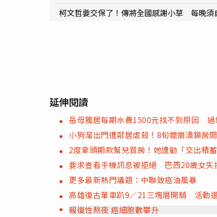
柯文哲要交保了！傳將全國感謝小草 每晚須
延伸閱讀
岳母獨居每期水費1500元找不到原因 
小狗溜出門遭鄰居虐殺！8旬嬤崩潰鎖房
2度拿頭期款幫兒買房！她遭勸「交出積
要求查看手機訊息被拒絕 巴西20歲女失
更多最新熱門議題：中聯致癌油風暴
高雄復古單車趴9／21三塊厝開騎 活動
報復性熬夜 癌細胞數攀升