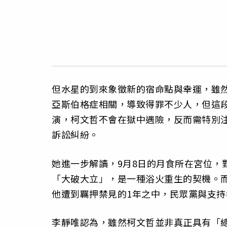
但水星的到來象徵新的宿命點與幸運，雖
亞斯伯格症相關，導致得罪不少人，但這段
演，柯文哲不會在獄中遇險，反而需特別注
訴訟糾紛。
她進一步解讀，9月8日的月食所在宮位，
「大破大立」，是一種浴火重生的契機。
他遭到羈押禁見的1年之中，民眾黨與支
李靜唯認為，雖然柯文哲並非真正具有「