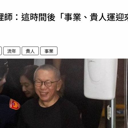
寵物
理師：這時間後「事業、貴人運迎
運勢
運動
梅酒
流年
貴人
事業