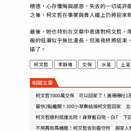
積德，心存懺悔與感恩，失去的一切或許能
之後，柯文哲在事業與貴人運上仍將迎來
最後，她也特別在文章中表達對柯文哲、
般的低潮似乎無比漫長，但黑夜終將結束
遠了。
柯文哲
李靜唯
交保
水星
土星
相關文章
柯文哲7000萬交保 可以回家了！黃珊珊吐
最快2點離開！300小草集結接柯文哲回家 
柯文哲順利抵達北院！身穿藍白拖、白T 下
不用再和馬桶睡！柯文哲告別看守所 與家人