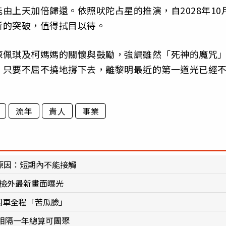
由上天加倍歸還。依照吠陀占星的推演，自2028年10
新的突破，值得拭目以待。
陳佩琪及柯媽媽的關懷與鼓勵，強調雖然「死神的魔咒
，只要不屈不撓地撐下去，離黎明最近的第一道光已經
流年
貴人
事業
1原因：短期內不能接觸
北檢外最新畫面曝光
囚車全程「苦瓜臉」
相隔一年總算可團聚