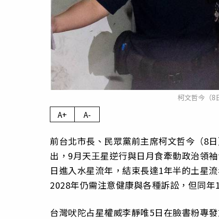
柯文哲今（8
A+
A-
前台北市長、民眾黨前主席柯文哲今（8日
出，9月天王星逆行與日月食牽動政治領袖
日進入水星流年，結束長達1年半的土星
2028年仍需注意健康與各種訴訟，但同
台灣吠陀占星權威李靜唯5日在臉書粉專發