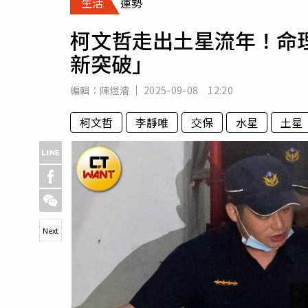
生活
運勢
人物
汽車
柯文哲走出土星流年！命
專欄
新突破」
房產新勢力
編輯：
陳煜濬
2025-09-08 12:20
柯文哲
李靜唯
交保
水星
土星
Next