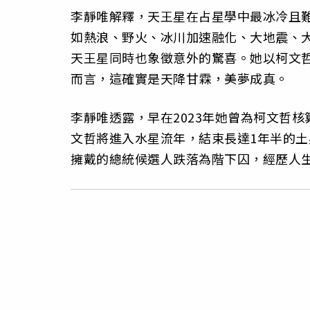
李靜唯解釋，天王星在占星學中最冰冷且
如熱浪、野火、冰川加速融化、大地震、
天王星同時也象徵意外的驚喜。她以柯文
而言，這確實是天降甘霖，美夢成真。
李靜唯透露，早在2023年她曾為柯文哲核
文哲將進入水星流年，結束長達1年半的
擁戴的總統候選人跌落為階下囚，經歷人