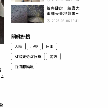
暴力男」離譜紀錄
蝗害肆虐！蝗蟲大
曝光
軍鋪天蓋地襲來宛
如末日 網驚：聖
2026-08-06 13:41
經十災
關鍵熱搜
大陸
小樂
日本
財富疲勞症候群
警方
白海豚颱風
指
4
會