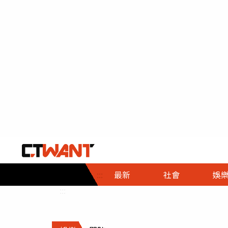
社會首頁
娛樂首頁
財經首頁
政
:::
最新
社會
娛
時事
即時
熱線
:::
直擊
大條
人物
調查
專題
３Ｃ