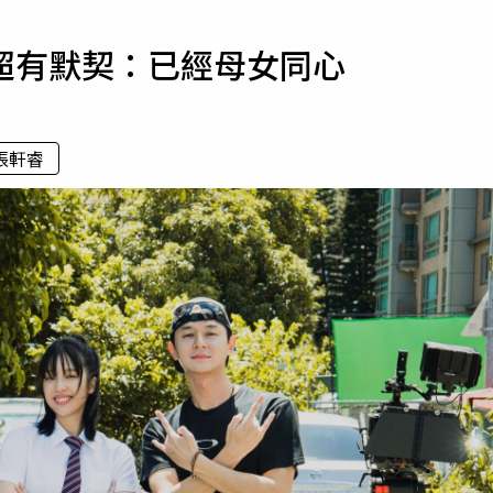
寵物
超有默契：已經母女同心
運勢
運動
梅酒
張軒睿