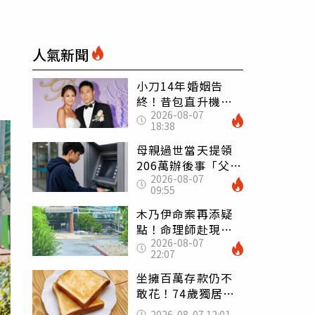
人氣新聞
小刀14年婚姻告
終！昔包直升機求
2026-08-07
婚 豪砸545萬辦婚
18:38
禮還找連戰證婚
母親過世當天提領
206萬辦後事「父子
2026-08-07
遭判刑」 律師：
09:55
搶錢先下手是罪
木乃伊命案再添疑
點！命理師赴現場
2026-08-07
遇天候驟變 驚
22:07
喊：死者還有冤屈
坐擁百萬存款仍不
敢花！74歲獨居翁
「1餐只吃1片吐
2026-08-07 12:01