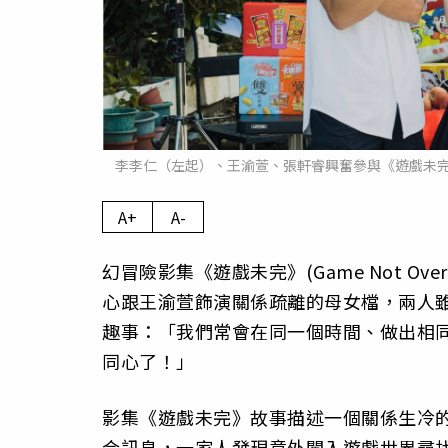
李李仁（左起）、王渝萱、張軒睿興奮參與《遊戲未
A+
A-
幻冒險影集《遊戲未完》(Game Not 
心跟王渝萱飾演關係疏離的母女檔，兩人
趣事：「我們常會在同一個時間、做出相
同心了！」
影集《遊戲未完》故事描述一個關係生冷的
合訊息，一家人發現意外闖入遊戲世界尋