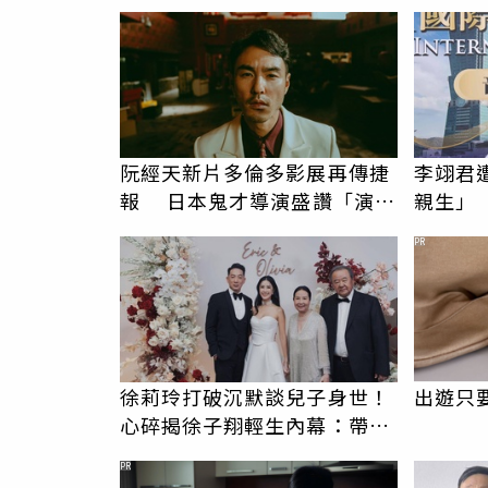
阮經天新片多倫多影展再傳捷
李翊君
報 日本鬼才導演盛讚「演技
親生」
超出想像」
況
PR
徐莉玲打破沉默談兒子身世！
出遊只
心碎揭徐子翔輕生內幕：帶給
我巨大哀傷
PR