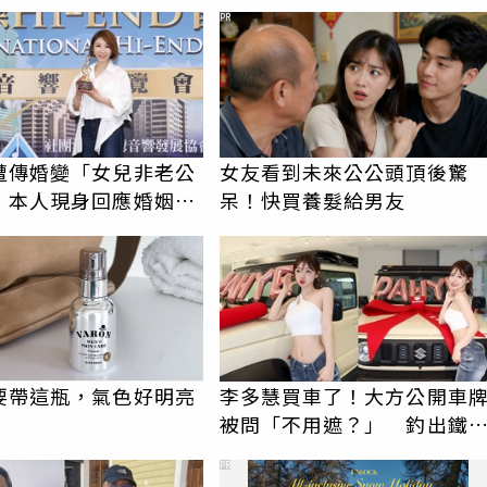
PR
遭傳婚變「女兒非老公
女友看到未來公公頭頂後驚
 本人現身回應婚姻現
呆！快買養髮給男友
要帶這瓶，氣色好明亮
李多慧買車了！大方公開車
被問「不用遮？」 釣出鐵
解答全網笑翻
PR