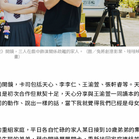
完》開鏡，三人在戲中飾演關係疏離的家人。（圖／兔將創意影業、哇哇
畫）
Over)開鏡，卡司包括天心、李李仁、王渝萱、張軒睿等。
雖是初次合作但默契十足，天心分享與王渝萱一同讀本
同的動作、說出一樣的話，當下我就覺得我們已經是母
重組家庭，平日各自忙碌的家人某日接到10歲弟弟的
找失蹤的弟弟，藉由闖過層層關卡，重新找回家庭連結