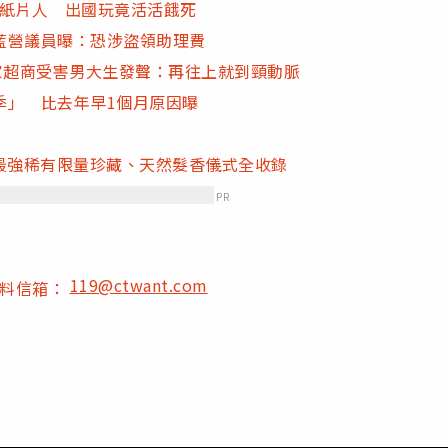
g紙片人 出國玩竟活活餓死
藍營議員曝：恐涉盜領助理費
家超商受害男大生發聲：再往上就到頸動脈
季」 比去年早1個月原因曝
！最強稀有限量珍藏、天然髮香儀式全收錄
PR
119@ctwant.com
爆料信箱：