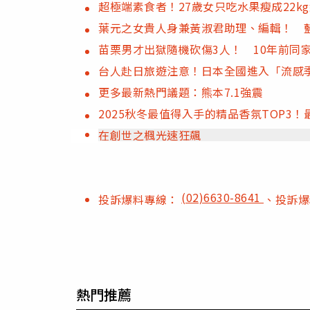
超極端素食者！27歲女只吃水果瘦成22k
葉元之女貴人身兼黃淑君助理、編輯！ 
苗栗男才出獄隨機砍傷3人！ 10年前同
台人赴日旅遊注意！日本全國進入「流感
更多最新熱門議題：熊本7.1強震
2025秋冬最值得入手的精品香氛TOP3
在創世之楓光速狂飆
(02)6630-8641
投訴爆料專線：
、投訴
熱門推薦