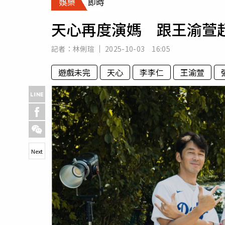
娛樂
即時
人物
汽車
天心再度演媽 跟王渝萱
專欄
房產新勢力
記者：
林俐瑄
2025-10-03 16:05
遊戲未完
天心
李李仁
王渝萱
Next