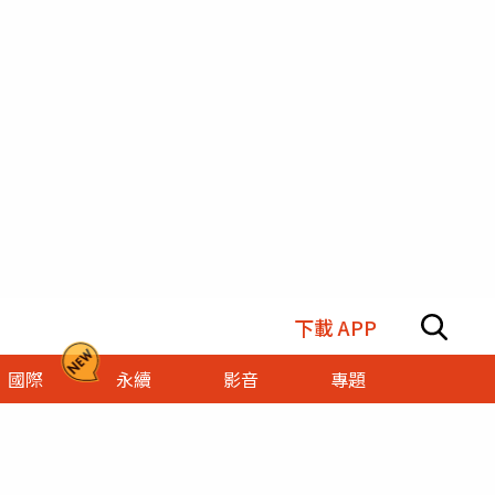
下載 APP
國際
永續
影音
專題