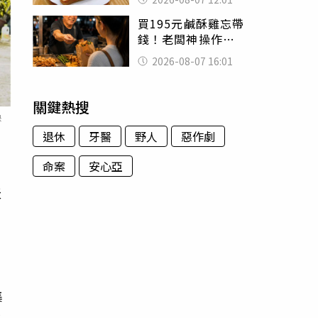
司」 半年後暴瘦
買195元鹹酥雞忘帶
嚇壞女兒
錢！老闆神操作
「倒找5元」 全網
2026-08-07 16:01
看哭：這就是台灣
關鍵熱搜
映
退休
牙醫
野人
惡作劇
命案
安心亞
天
的
女
集
並