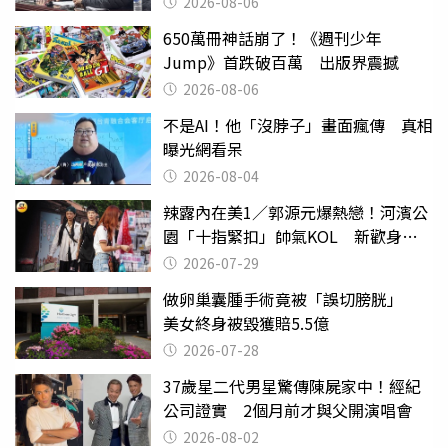
2026-08-06
650萬冊神話崩了！《週刊少年
Jump》首跌破百萬 出版界震撼
2026-08-06
不是AI！他「沒脖子」畫面瘋傳 真相
曝光網看呆
2026-08-04
辣露內在美1／郭源元爆熱戀！河濱公
園「十指緊扣」帥氣KOL 新歡身份
曝光
2026-07-29
做卵巢囊腫手術竟被「誤切膀胱」
美女終身被毀獲賠5.5億
2026-07-28
37歲星二代男星驚傳陳屍家中！經紀
公司證實 2個月前才與父開演唱會
2026-08-02