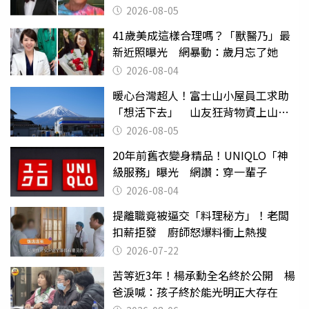
2026-08-05
41歲美成這樣合理嗎？「獸醫乃」最
新近照曝光 網暴動：歲月忘了她
2026-08-04
暖心台灣超人！富士山小屋員工求助
「想活下去」 山友狂背物資上山：
台灣真的是寶島
2026-08-05
20年前舊衣變身精品！UNIQLO「神
級服務」曝光 網讚：穿一輩子
2026-08-04
提離職竟被逼交「料理秘方」！老闆
扣薪拒發 廚師怒爆料衝上熱搜
2026-07-22
苦等近3年！楊承勳全名終於公開 楊
爸淚喊：孩子終於能光明正大存在