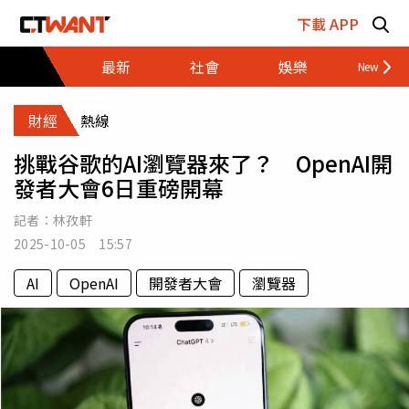
跳至主要內容區塊
下載 APP
最新
社會
娛樂
財經
財經
熱線
挑戰谷歌的AI瀏覽器來了？ OpenAI開
發者大會6日重磅開幕
記者：
林孜軒
2025-10-05 15:57
AI
OpenAI
開發者大會
瀏覽器