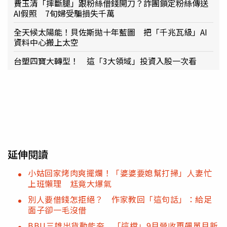
費玉清「摔斷腿」跟粉絲借錢開刀？詐團鎖定粉絲傳送
AI假照 7旬婦受騙損失千萬
全天候太陽能！貝佐斯拋十年藍圖 把「千兆瓦級」AI
資料中心搬上太空
台塑四寶大轉型！ 這「3大領域」投資入股一次看
延伸閱讀
小姑回家烤肉爽擺爛！「婆婆要媳幫打掃」人妻忙
上班懶理 尪竟大爆氣
別人要借錢怎拒絕？ 作家教回「這句話」：給足
面子卻一毛沒借
BBU三雄出貨動能夯 「這檔」9月營收再飆單月新