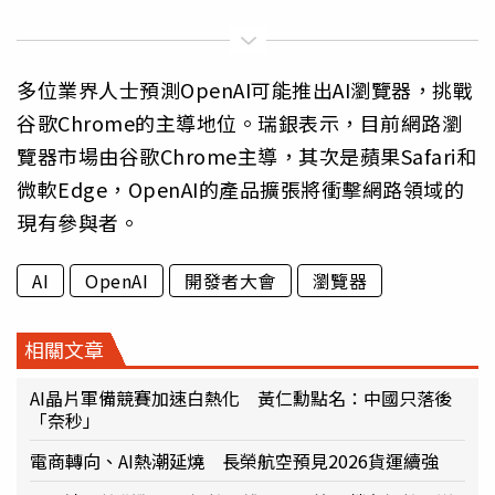
多位業界人士預測OpenAI可能推出AI瀏覽器，挑戰
谷歌Chrome的主導地位。瑞銀表示，目前網路瀏
覽器市場由谷歌Chrome主導，其次是蘋果Safari和
微軟Edge，OpenAI的產品擴張將衝擊網路領域的
現有參與者。
AI
OpenAI
開發者大會
瀏覽器
相關文章
AI晶片軍備競賽加速白熱化 黃仁勳點名：中國只落後
「奈秒」
電商轉向、AI熱潮延燒 長榮航空預見2026貨運續強