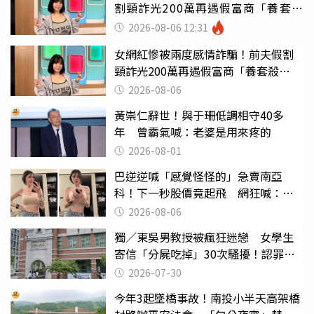
割頸詐光200萬再遇假富商「養套殺
2000萬」
2026-08-06 12:31
女網紅慘被兩度感情詐騙！前夫假割
頸詐光200萬再遇假富商「養套殺
2000萬」
2026-08-06
黃崇仁辭世！與于珊低調相守40多
年 曾霸氣喊：老婆是用來疼的
2026-08-01
巴逆逆喊「感覺怪怪的」急賣南亞
科！下一秒股價竟起飛 網狂喊：大V
天龍
2026-08-06
獨／東吳男教授被瘋狂迷戀 女學生
寄信「分屍吃掉」30次騷擾！認罪免
關
2026-07-30
今年3起墜橋事故！南投小半天高架橋