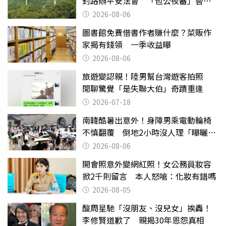
封路辦平安法會 「包公夜審」替亡
魂伸冤
2026-08-06
圖書館免費借書作者賺什麼？菜販作
家揭有錢領 一季收益曝
2026-08-06
旅遊變認親！陸男幫台灣遊客拍照
閒聊驚覺「是失聯大伯」奇蹟重逢
2026-07-18
南韓酷暑出意外！身障男乘電動輪椅
不慎翻覆 倒地2小時沒人理「曝曬
亡」
2026-08-06
開會照意外變網紅照！女公務員妝容
掀2千則留言 本人怒嗆：化妝有錯嗎
2026-08-05
酸周星馳「沒朋友、沒兒女」挨轟！
李修賢道歉了 親揭30年恩怨真相