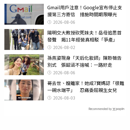
Gmail用戶注意！Google宣布停止支
援第三方寄信 措施時間期限曝光
2026-08-06
陽明交大教授砍死妹夫！岳母追思首
發聲 揭11年經營真相駁「爭產」
2026-08-02
孫燕姿現身「天后化妝師」陳聆薇告
別式 張韶涵不捨喊：一路好走
2026-08-06
哥去世、嫂離家！她成7寶媽認「很難
一碗水端平」 忍痛委屈親生女兒
2026-08-03
Recommended by