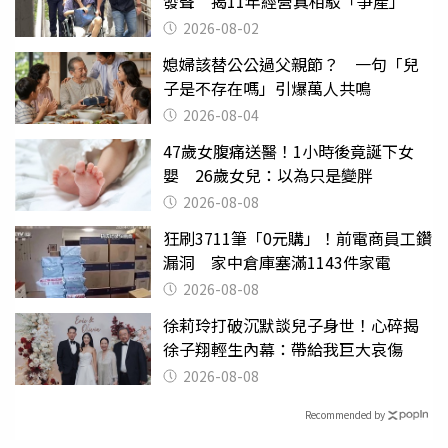
發聲 揭11年經營真相駁「爭產」
2026-08-02
媳婦該替公公過父親節？ 一句「兒
子是不存在嗎」引爆萬人共鳴
2026-08-04
47歲女腹痛送醫！1小時後竟誕下女
嬰 26歲女兒：以為只是變胖
2026-08-08
狂刷3711筆「0元購」！前電商員工鑽
漏洞 家中倉庫塞滿1143件家電
2026-08-08
徐莉玲打破沉默談兒子身世！心碎揭
徐子翔輕生內幕：帶給我巨大哀傷
2026-08-08
Recommended by