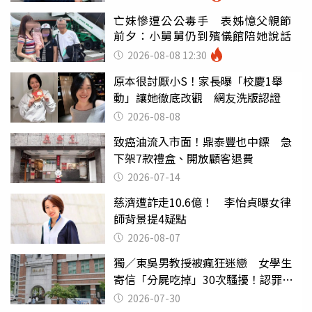
亡妹慘遭公公毒手 表姊憶父親節
前夕：小舅舅仍到殯儀館陪她說話
2026-08-08 12:30
原本很討厭小S！家長曝「校慶1舉
動」讓她徹底改觀 網友洗版認證
2026-08-08
致癌油流入市面！鼎泰豐也中鏢 急
下架7款禮盒、開放顧客退費
2026-07-14
慈濟遭詐走10.6億！ 李怡貞曝女律
師背景提4疑點
2026-08-07
獨／東吳男教授被瘋狂迷戀 女學生
寄信「分屍吃掉」30次騷擾！認罪免
關
2026-07-30