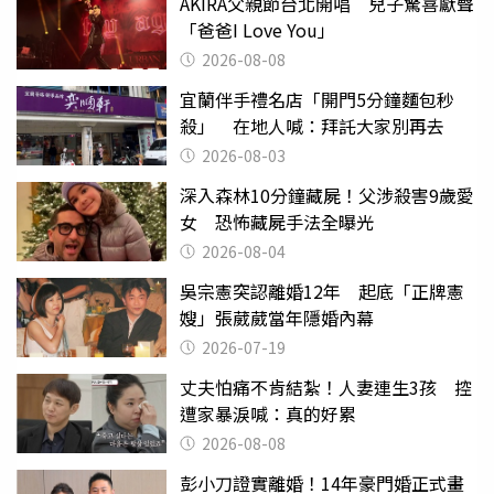
AKIRA父親節台北開唱 兒子驚喜獻聲
「爸爸I Love You」
2026-08-08
宜蘭伴手禮名店「開門5分鐘麵包秒
殺」 在地人喊：拜託大家別再去
2026-08-03
深入森林10分鐘藏屍！父涉殺害9歲愛
女 恐怖藏屍手法全曝光
2026-08-04
吳宗憲突認離婚12年 起底「正牌憲
嫂」張葳葳當年隱婚內幕
2026-07-19
丈夫怕痛不肯結紮！人妻連生3孩 控
遭家暴淚喊：真的好累
2026-08-08
彭小刀證實離婚！14年豪門婚正式畫