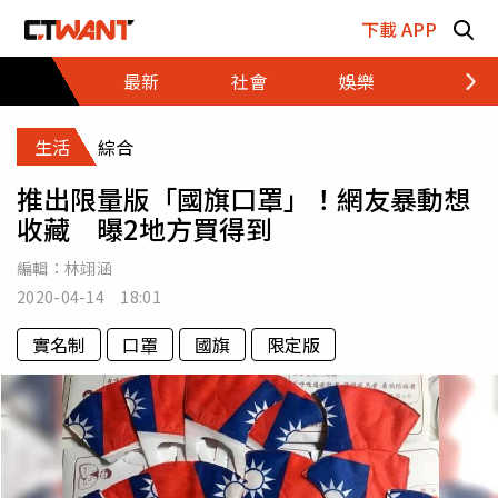
跳至主要內容區塊
下載 APP
最新
社會
娛樂
財經
生活
綜合
推出限量版「國旗口罩」！網友暴動想
收藏 曝2地方買得到
編輯：
林翊涵
2020-04-14 18:01
實名制
口罩
國旗
限定版