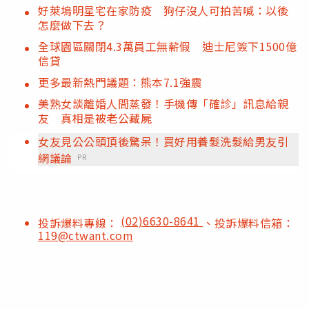
好萊塢明星宅在家防疫 狗仔沒人可拍苦喊：以後
怎麼做下去？
全球園區關閉4.3萬員工無薪假 迪士尼簽下1500億
信貸
更多最新熱門議題：熊本7.1強震
美熟女談離婚人間蒸發！手機傳「確診」訊息給親
友 真相是被老公藏屍
女友見公公頭頂後驚呆！買好用養髮洗髮給男友引
網議論
PR
(02)6630-8641
投訴爆料專線：
、投訴爆料信箱：
119@ctwant.com