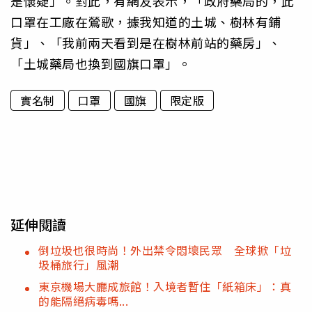
是懷疑」。對此，有網友表示，「政府藥局的，此
口罩在工廠在鶯歌，據我知道的土城、樹林有鋪
貨」、「我前兩天看到是在樹林前站的藥房」、
「土城藥局也換到國旗口罩」。
實名制
口罩
國旗
限定版
延伸閱讀
倒垃圾也很時尚！外出禁令悶壞民眾 全球掀「垃
圾桶旅行」風潮
東京機場大廳成旅館！入境者暫住「紙箱床」：真
的能隔絕病毒嗎...