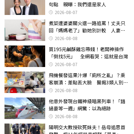
句點 親曝：我們還是家人
2026-08-07
煮菜遭婆婆關火還一路追罵！丈夫只
回「媽媽老了」勸她別計較 人妻超
崩潰：我像台傭
2026-08-08
買195元鹹酥雞忘帶錢！老闆神操作
「倒找5元」 全網看哭：這就是台灣
2026-08-07
飛機餐發這果汁爆「廁所之亂」？乘
客崩潰：差點丟大臉 醫揭3類人別亂
喝
2026-08-08
他意外發現台鐵神級暗黑列車！「錯
過要等一週」網驚：以為絕跡
2026-08-08
陽明交大教授砍死妹夫！岳母追思首