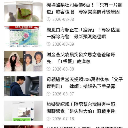
機場酪梨吐司要價6百！「只有一片麵
包」旅客傻眼 專家揭高價背後原因
2026-08-08
颱風白海豚正在「瘦身」！專家估週
一解除海警 最新預測路徑曝
2026-08-09
謝金燕父凌晨突發文思念爸爸豬哥
亮 「1標籤」藏洋蔥
2026-08-08
母親過世當天提領206萬辦後事「父子
遭判刑」 律師：搶錢先下手是罪
2026-08-07
旅遊變認親！陸男幫台灣遊客拍照
閒聊驚覺「是失聯大伯」奇蹟重逢
2026-07-18