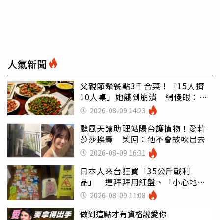
人氣新聞
父親節聚餐點3千合菜！「15人擠
10人桌」她餓到崩潰 網傻眼：讓
店家看笑話
2026-08-09 14:23
颱風天讓助理站陽台護植物！愛莉
莎莎挨轟 笑回：他不會被吹出去
2026-08-09 16:31
日本人來台狂買「35公斤戰利
品」 連拜拜用紅盤、「小心地
滑」告示牌也帶回家
2026-08-09 11:08
做到這點才有資格說愛你