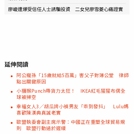
廖峻遭爆受信任人士誘騙投資 二女兒廖雪菱心痛證實
延伸閱讀
阿公寵孫「15歲就給5百萬」害父子對簿公堂 律師
點出關鍵原因
小獼猴Punch帶貨力太狂！ IKEA紅毛猩猩布偶全
球被掃空
幸福女人3／胡瓜誇小禎男友「乖到發抖」 Lulu媽
喜歡陳漢典真誠老實
歐盟執委會副主席示警：中國正在重塑全球貿易規
則 歐盟行動過於遲緩