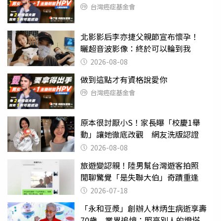
台灣癌症基金會
北影影后李亦捷父親節宣布懷孕！
曬超音波影像：終於可以輪到我
2026-08-08
做到這點才有資格說愛你
台灣癌症基金會
原本很討厭小S！家長曝「校慶1舉
動」讓她徹底改觀 網友洗版認證
2026-08-08
旅遊變認親！陸男幫台灣遊客拍照
閒聊驚覺「是失聯大伯」奇蹟重逢
2026-07-18
「永和豆漿」創辦人林炳生病逝享壽
70歲 業界追憶：照亮別人的燈塔