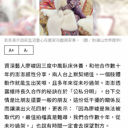
澎澎表示目前生活重心在居家花園與家事。（圖／劍湖山世界提供）
A+
A-
資深藝人廖峻因三度中風臥床休養，和他合作數十
年的澎澎感性分享，兩人台上默契絕佳，一個肢體
動作就能生出笑哏，且多年來從未吵過架。澎澎透
露維持長久合作的秘訣在於「公私分明」，台下交
情是比朋友還要一般的朋友，這份低干擾的關係反
而讓演出火花四射，更表示：「因為廖峻是無法被
取代的，最佳拍檔真是難尋，我們合作數十年，從
未吵過架。」也說有時間一定會去探望對方。