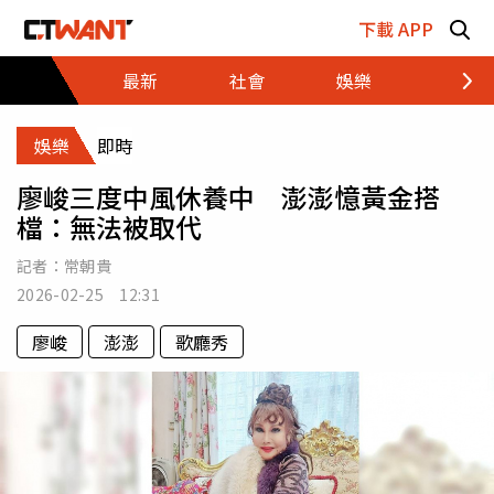
跳至主要內容區塊
下載 APP
最新
社會
娛樂
財經
娛樂
即時
廖峻三度中風休養中 澎澎憶黃金搭
檔：無法被取代
記者：
常朝貴
2026-02-25 12:31
廖峻
澎澎
歌廳秀