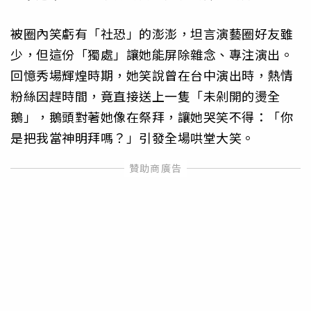
被圈內笑虧有「社恐」的澎澎，坦言演藝圈好友雖
少，但這份「獨處」讓她能屏除雜念、專注演出。
回憶秀場輝煌時期，她笑說曾在台中演出時，熱情
粉絲因趕時間，竟直接送上一隻「未剁開的燙全
鵝」，鵝頭對著她像在祭拜，讓她哭笑不得：「你
是把我當神明拜嗎？」引發全場哄堂大笑。