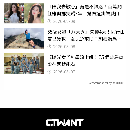
「陪我去散心」竟是不歸路！百萬網
紅雅典娜失蹤3年 驚傳遭綁架滅口
2026-08-09
55歲女攀「八大秀」失聯4天！同行山
友已獲救 女兒急求助：剩我媽媽還
沒找到
2026-08-08
《陽光女子》串流上線！7.7億票房電
影在家就能看
2026-08-07
Recommended by