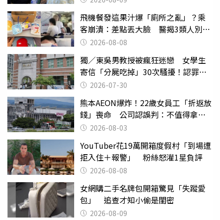
飛機餐發這果汁爆「廁所之亂」？乘
客崩潰：差點丟大臉 醫揭3類人別亂
喝
2026-08-08
獨／東吳男教授被瘋狂迷戀 女學生
寄信「分屍吃掉」30次騷擾！認罪免
關
2026-07-30
熊本AEON爆炸！22歲女員工「折返放
錢」喪命 公司認誤判：不值得拿命
換
2026-08-03
YouTuber花19萬開箱度假村「到場遭
拒入住＋報警」 粉絲怒灌1星負評
2026-08-08
女網購二手名牌包開箱驚見「失蹤愛
包」 追查才知小偷是閨密
2026-08-09