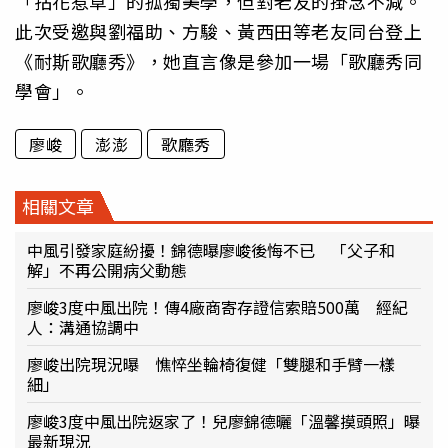
「拈花惹草」的孤獨美學，但對老友的掛念不減。
此次受邀與劉福助、方駿、黃西田等老友同台登上
《耐斯歌廳秀》，她直言像是參加一場「歌廳秀同
學會」。
廖峻
澎澎
歌廳秀
相關文章
中風引發家庭紛擾！錦德曝廖峻後悔不已 「父子和
解」不再公開病父動態
廖峻3度中風出院！傳4廠商寄存證信索賠500萬 經紀
人：溝通協調中
廖峻出院現況曝 憔悴坐輪椅復健「雙腿和手臂一樣
細」
廖峻3度中風出院返家了！兒廖錦德曬「溫馨摸頭照」曝
最新現況