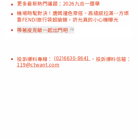
更多最新熱門議題：2026九合一選舉
機場時髦對決！唐嫣撞色穿搭、高級感拉滿…方燦
靠FENDI旅行袋超搶鏡，許允真的小心機曝光
帶著皮克敏一起出門吧
PR
(02)6630-8641
投訴爆料專線：
、投訴爆料信箱：
119@ctwant.com