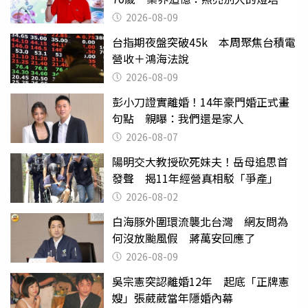
2026-08-09
台指期夜盤突破45k 本周聚焦台積電
營收＋鴻海法說
2026-08-09
彭小刀證實離婚！14年豪門婚正式畫
句點 親曝：我們還是家人
2026-08-07
陽明交大教授砍死妹夫！岳母追思首
發聲 揭11年經營真相駁「爭產」
2026-08-02
白海豚外圍環流襲北台灣 網友問為
何沒放颱風假 蔣萬安回應了
2026-08-09
吳宗憲突認離婚12年 起底「正牌憲
嫂」張葳葳當年隱婚內幕