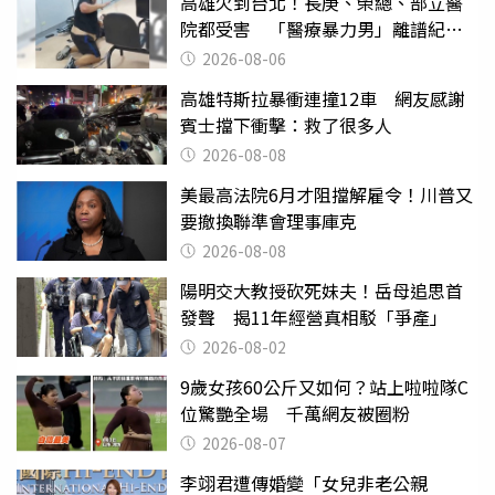
高雄欠到台北！長庚、榮總、部立醫
院都受害 「醫療暴力男」離譜紀錄
曝光
2026-08-06
高雄特斯拉暴衝連撞12車 網友感謝
賓士擋下衝擊：救了很多人
2026-08-08
美最高法院6月才阻擋解雇令！川普又
要撤換聯準會理事庫克
2026-08-08
陽明交大教授砍死妹夫！岳母追思首
發聲 揭11年經營真相駁「爭產」
2026-08-02
9歲女孩60公斤又如何？站上啦啦隊C
位驚艷全場 千萬網友被圈粉
2026-08-07
李翊君遭傳婚變「女兒非老公親