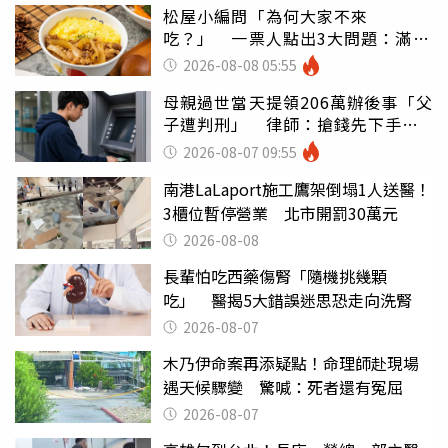
松屋小編問「為何大家不來
吃？」 一票人點出3大問題：滿手
好牌打到爛
2026-08-08 05:55
母親過世當天提領206萬辦後事「父
子遭判刑」 律師：搶錢先下手是
罪
2026-08-07 09:55
南港LaLaport施工鷹架倒塌1人送醫！
3櫃位暫停營業 北市開罰30萬元
2026-08-08
長輩怕吃西藥傷腎「隨機挑幾顆
吃」 醫揭5大錯誤迷思恐走向洗腎
2026-08-07
木乃伊命案再添疑點！命理師赴現場
遇天候驟變 驚喊：死者還有冤屈
2026-08-07