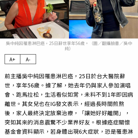
吳中純因罹患淋巴癌，25日辭世享年56歲。（圖／翻攝臉書／吳中
純）
A+
A-
前主播吳中純因罹患淋巴癌，25日於台大醫院辭
世，享年56歲。據了解，她去年仍與家人參加演唱
會、跑馬拉松，生活看似如常，未料不到1年即因病
離世。其女兒也在IG發文表示，經過長時間煎熬
後，家人最終決定放棄治療，「讓她好好離開」，
突如其來的消息震驚不少業界好友。根據癌症關懷
基金會資料顯示，若身體出現6大症狀，恐是罹患淋