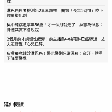
理」
淋巴癌患者檢測出2毒素超標 醫揭「長年1習慣」吃下
爆量塑化劑
吳中純病逝享年56歲！才一個月就走了 狄志為悼念：
身體其實不會說謊
2個月前才談慢性疲勞！前主播吳中純罹淋巴癌驟逝 丈
夫悲發聲「心兒已碎」
皮膚癢竟確診淋巴癌！醫示警別只當濕疹：夜汗、體重
下降要警覺
延伸閱讀