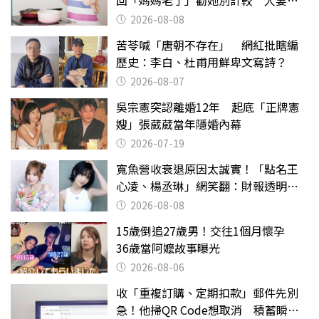
回「媽媽老了」勸她別計較 人妻超
崩潰：我像台傭
2026-08-08
苦苓喊「唐朝不存在」 網紅批瞎編
歷史：李白、杜甫用鮮卑文寫詩？
2026-08-07
吳宗憲突認離婚12年 起底「正牌憲
嫂」張葳葳當年隱婚內幕
2026-07-19
寬魚營收衰退原因太誠實！「點名王
心凌、楊丞琳」網笑翻：財報透明度
滿分
2026-08-08
15歲倒追27歲男！交往1個月懷孕
36歲當阿嬤故事曝光
2026-08-06
收「重複訂購、定期扣款」郵件先別
急！他掃QR Code想取消 積蓄瞬間