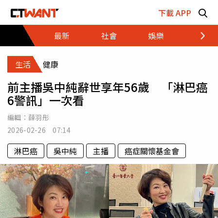
跳至主要內容區塊
下載 APP
最新
社會
娛樂
財經
生活
健康
前主播吳中純辭世享年56歲 「淋巴癌
6警訊」一次看
編輯：
薛羽彤
2026-02-26 07:14
淋巴癌
吳中純
主播
癌症關懷基金會