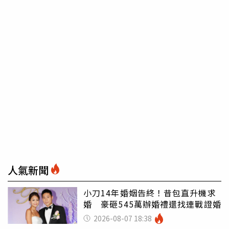
人氣新聞
小刀14年婚姻告終！昔包直升機求
婚 豪砸545萬辦婚禮還找連戰證婚
2026-08-07 18:38