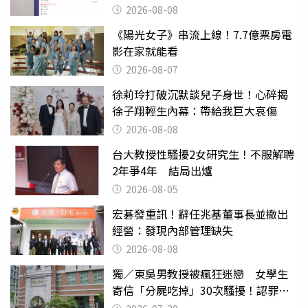
蒸發
2026-08-08
《陽光女子》串流上線！7.7億票房電
影在家就能看
2026-08-07
徐莉玲打破沉默談兒子身世！心碎揭
徐子翔輕生內幕：帶給我巨大哀傷
2026-08-08
台大教授性騷擾2女研究生！不服解聘
2年爭4年 結局出爐
2026-08-05
宏碁發重訊！辭任兆基董事長並撤出
經營：發現內部管理缺失
2026-08-08
獨／東吳男教授被瘋狂迷戀 女學生
寄信「分屍吃掉」30次騷擾！認罪免
關