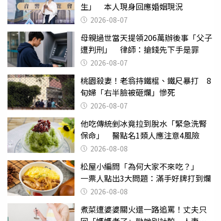
生」 本人現身回應婚姻現況
2026-08-07
母親過世當天提領206萬辦後事「父子
遭判刑」 律師：搶錢先下手是罪
2026-08-07
桃園殺妻！老翁持鐵棍、鐵尺暴打 8
旬婦「右半臉被砸爛」慘死
2026-08-07
他吃傳統剉冰竟拉到脫水「緊急洗腎
保命」 醫點名1類人應注意4風險
2026-08-08
松屋小編問「為何大家不來吃？」
一票人點出3大問題：滿手好牌打到爛
2026-08-08
煮菜遭婆婆關火還一路追罵！丈夫只