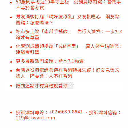
50歲同事考近10年才上榜 公務員曝關鍵：會做事
不等於會考試
男友酒後打賭「喝好友母乳」女友批噁心 網友點
關鍵：怎麼喝法？
好市多上架「南部手搖飲」 內行人激推：一次扛3
箱才有尊重
他學測成績超極端「成M字型」 萬人笑生錯時代：
建議考科舉
更多最新熱門議題：熊本7.1強震
台灣退役海龍蛙兵傳在香港轉機失蹤！好友急發文
找人 陸委會：人不在香港
做到這點才有資格說愛你
PR
(02)6630-8641
投訴爆料專線：
、投訴爆料信箱：
119@ctwant.com