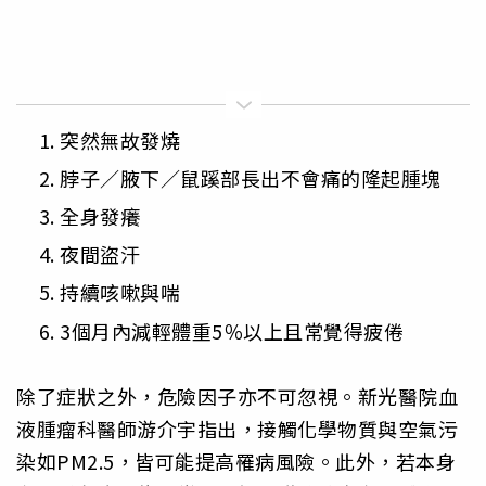
突然無故發燒
脖子／腋下／鼠蹊部長出不會痛的隆起腫塊
全身發癢
夜間盜汗
持續咳嗽與喘
3個月內減輕體重5％以上且常覺得疲倦
除了症狀之外，危險因子亦不可忽視。新光醫院血
液腫瘤科醫師游介宇指出，接觸化學物質與空氣污
染如PM2.5，皆可能提高罹病風險。此外，若本身